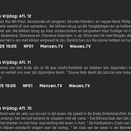
 Vrijdag: Afl. 12
 on the 4th Floor, bestaande uit zangeres Desirée Manders en rapper René Phili
hele wereld af voor optredens. We blikken terug op die hoogtijdagen én ze hebben 
 het vak. We blikken terug op haar acteercarrière en bespreken haar huidige ro
n Nederland, Sheneeva en Chenelva Kolestein, is op TikTok een hit met filmpjes
hoe het is om met elkaar vergroeid te zijn. Dankzij hun zus Rosianne hebben ze hun 
25 19:05
NPO1
Mensen.TV
Nieuws.TV
 Vrijdag: Afl. 11
nine van den Ende zijn al 38 jaar onafscheidelijk en hebben iets bijzonders te
en vertelt ons over zijn bijzondere brein. * Douwe Bob deelt zijn passie voor kok
y.
25 19:05
NPO1
Mensen.TV
Nieuws.TV
 Vrijdag: Afl. 10
land over de vele successen in zijn leven. Hij speelt in De Grote Sinterklaasfilm,
onlangs het besluit bekend te stoppen met de serie. * Eva Eikhout laat zien dat 
het theater in met haar voorstelling Het leven is Kort. * De frietbakkers Coen van
n blijven aandacht vragen voor de oorlog. * De club van de week is de Bearde