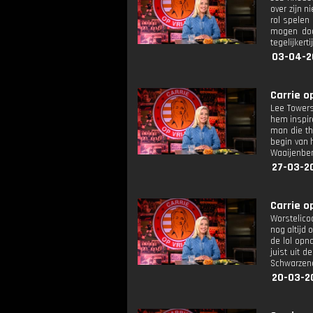
over zijn n
rol spelen
mogen door
tegelijkert
03-04-2
Carrie op
Lee Towers
hem inspir
man die th
begin van 
Waaijenber
27-03-2
Carrie op
Worstelico
nog altijd 
de lol opn
juist uit d
Schwarzene
20-03-2