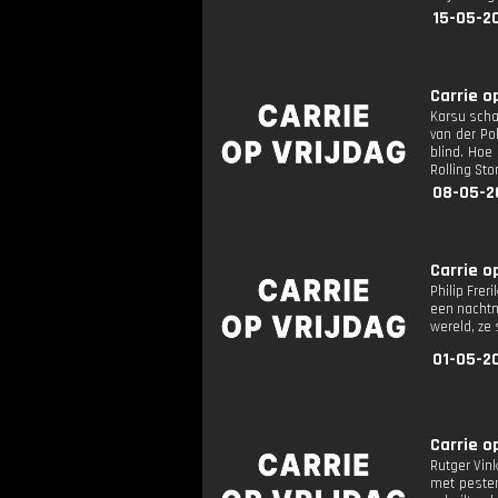
15-05-2
Carrie op
Karsu scha
van der Po
blind. Hoe
Rolling St
08-05-2
Carrie op
Philip Frer
een nachtm
wereld, ze
01-05-2
Carrie op
Rutger Vin
met pesten