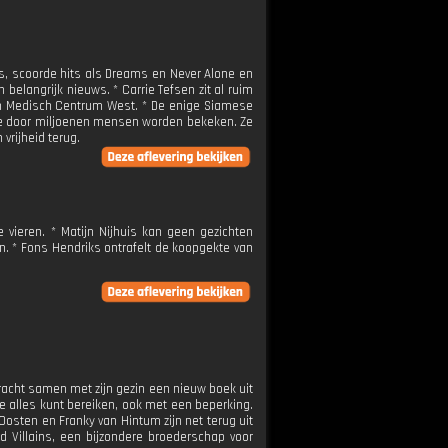
ps, scoorde hits als Dreams en Never Alone en
belangrijk nieuws. * Carrie Tefsen zit al ruim
l in Medisch Centrum West. * De enige Siamese
 die door miljoenen mensen worden bekeken. Ze
vrijheid terug.
 vieren. * Matijn Nijhuis kan geen gezichten
en. * Fons Hendriks ontrafelt de koopgekte van
 bracht samen met zijn gezin een nieuw boek uit
je alles kunt bereiken, ook met een beperking.
 Oosten en Franky van Hintum zijn net terug uit
d Villains, een bijzondere broederschap voor