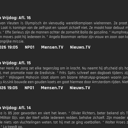
 Vrijdag: Afl. 16
an Vleuten is Olympisch én viervoudig wereldkampioen wielrennen. Ze praat 
e Laat is koningin van de zelfspot en spaart zichzelf niet. Ze maakt haar debuut 
v. * Effe Serieus zijn de mannen achter de zomerhit Baila de gasolina. * Humphrey
en moves pakt hij iedereen in. * Angelo Boonman verloor zijn vrouw en zoon aan k
angrijke missie.
026 19:05
NPO1
Mensen.TV
Nieuws.TV
 Vrijdag: Afl. 15
iner Henk de Jong zet elke tegenslag om in kracht. Nu neemt hij afscheid als h
, met promotie naar de Eredivisie. * Frits Spits schreef een dagboek tijdens zijn
io? * Wijkagent Mahasin slaat alarm om bizarre WhatsApp-groepen waarin jon
iny Assink bouwde een gouden koets en gaat hiermee door Amsterdam rijden. Niet v
026 19:05
NPO1
Mensen.TV
Nieuws.TV
 Vrijdag: Afl. 14
a is 85 jaar geworden en viert het leven. * Olivier Richters, beter bekend als T
 Militair Gijs van der Werf wilde iedereen redden, behalve zichzelf. Zijn moeder
de niets van vluchtelingen weten, tot hij met ze ging voetballen. * Wolter Kroes
 * Lo treedt op.