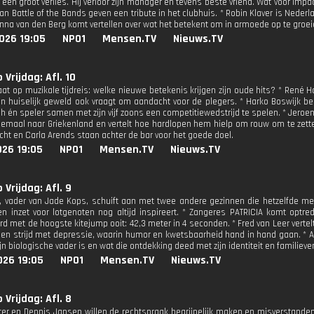
 een groot verlies. Hij verloor zijn manager en tevens beste vriend. Wat voor imp
van Battle of the Bands geven een tribute in het clubhuis. * Robin Klaver is Nede
Anna van den Berg komt vertellen over wat het betekent om in armoede op te groei
026 19:05
NPO1
Mensen.TV
Nieuws.TV
 Vrijdag: Afl. 10
aat op muzikale tijdreis: welke nieuwe betekenis krijgen zijn oude hits? * René
n huiselijk geweld ook vraagt om aandacht voor de plegers. * Harko Boswijk b
h én speler samen met zijn vijf zoons een competitiewedstrijd te spelen. * Jeroen v
elemaal naar Griekenland en vertelt hoe hardlopen hem hielp om rouw om te zett
echt en Carla Arends staan achter de bar voor het goede doel.
026 19:05
NPO1
Mensen.TV
Nieuws.TV
 Vrijdag: Afl. 9
 vader van Jade Kops, schuift aan met twee andere gezinnen die hetzelfde m
n inzet voor lotgenoten nog altijd inspireert. * Zangeres PATRICIA komt optr
d met de hoogste kitejump ooit: 42,3 meter in 4 seconden. * Fred van Leer vertelt
open strijd met depressie, waarin humor en kwetsbaarheid hand in hand gaan. * A
n biologische vader is en wat die ontdekking deed met zijn identiteit en familieve
026 19:05
NPO1
Mensen.TV
Nieuws.TV
 Vrijdag: Afl. 8
er en Dennis Jansen willen de rechtspraak begrijpelijk maken en misverstanden 