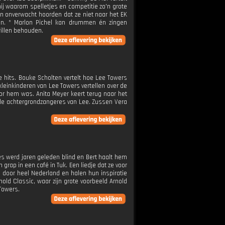
hij waarom spelletjes en competitie zo'n grote
en onverwacht hoorden dat ze niet naar het EK
ven. * Marlon Pichel kan drummen én zingen
 willen behouden.
e hits. Bouke Scholten vertelt hoe Lee Towers
kleinkinderen van Lee Towers vertellen over de
voor hem was. Anita Meyer keert terug naar het
r de achtergrondzangeres van Lee. Zussen Vera
es werd jaren geleden blind en Bert haalt hem
rap in een café in Tuk. Een liedje dat ze voor
s door heel Nederland en halen hun inspiratie
rnold Classic, waar zijn grote voorbeeld Arnold
Towers.