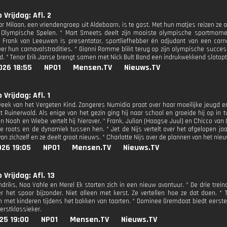
 Vrijdag: Afl. 2
ar Milaan, een vriendengroep uit Aldeboarn, is te gast. Met hun matjes reizen ze
 Olympische Spelen. * Mart Smeets deelt zijn mooiste olympische sportmomen
* Frank van Leeuwen is presentator, sportliefhebber én adjudant van een carn
over hun carnavalstradities. * Gianni Romme blikt terug op zijn olympische succe
d. * Tenor Erik Janse brengt samen met Nick Bult Band een indrukwekkend sloto
026 18:55
NPO1
Mensen.TV
Nieuws.TV
 Vrijdag: Afl. 1
week van het Vergeten Kind. Zangeres Numidia praat over haar moeilijke jeugd en
it Ruinerwold. Als enige van het gezin ging hij naar school en groeide hij op i
n Noah en Wiebe vertelt hij hierover. * Frank, Julian (Haagse Juul) en Chicco va
 roots en de dynamiek tussen hen. * Jet de Nijs vertelt over het afgelopen jaar
an zichzelf en ze deelt groot nieuws. * Charlotte Nijs over de plannen van het nie
026 19:05
NPO1
Mensen.TV
Nieuws.TV
 Vrijdag: Afl. 13
driks, Noa Vahle en Merel Ek storten zich in een nieuw avontuur. * De drie tre
ver het spoor bijzonder. Niet alleen met kerst. Ze vertellen hoe ze dat doen. 
 met kinderen tijdens het bakken van taarten. * Dominee Gremdaat biedt eerste h
erstklassieker.
25 19:00
NPO1
Mensen.TV
Nieuws.TV