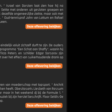
 * Israel van Dorsten laat zien hoe hij na
en Sekte met anderen uit gesloten groepen en
et dezelfde ongeneeslijke ziekte, maar ook met
. * Oud-tennisprof John van Lottum en Rafael
Queen.
ndelijk voluit zichzelf durft te zijn. De ouders
e programma *Een Schat aan Shaffy*, waarin hij
rza Peters en schilder Edgar Sorsorov zijn
t over het effect van suikerhoudende drank op
neren van moederschap met topsport. * Anchrit
maken heeft. Obesitasarts Liesbeth van Rossum
ar maar in het weekend dj bij de Formule 1. *
ziek bij zijn herstel beschrijft. Floor Seldis-De
op.