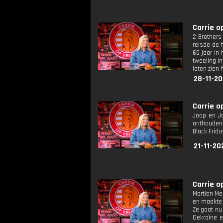
Carrie op
2 Brothers
reisde de 
65 jaar in
tweeling i
laten zien 
28-11-20
Carrie op
Joop en Ja
onthouden 
Black Frida
21-11-20
Carrie op
Martien Mei
en maakte 
Ze gaat nu 
Oekraïne e