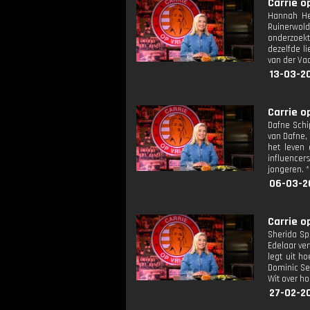
Carrie op
Hannah Hen
Ruinerwold
onderzoekt
dezelfde l
van der Va
13-03-2
Carrie op
Dafne Schip
van Dafne,
het leven 
influencer
jongeren. 
06-03-2
Carrie op
Sherida Sp
Edelaar ve
legt uit h
Dominic Sel
Wit over h
27-02-2