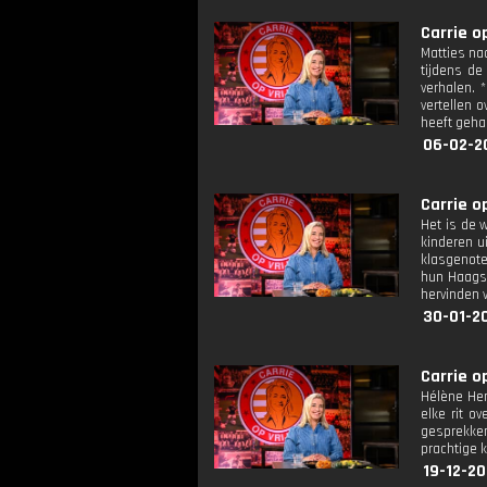
Carrie op
Matties na
tijdens de
verhalen. 
vertellen 
heeft geha
06-02-2
Carrie op
Het is de 
kinderen u
klasgenote
hun Haagse
hervinden v
30-01-2
Carrie op
Hélène Hen
elke rit o
gesprekken
prachtige k
19-12-20