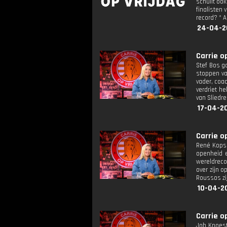
schuilt ook
finalisten 
record? * 
24-04-2
Carrie op
Stef Bos g
stoppen va
vader, coac
verdriet h
van Sliedr
17-04-2
Carrie op
René Kops,
openheid e
wereldrecor
over zijn 
Roussos zij
10-04-2
Carrie op
Job Knoest