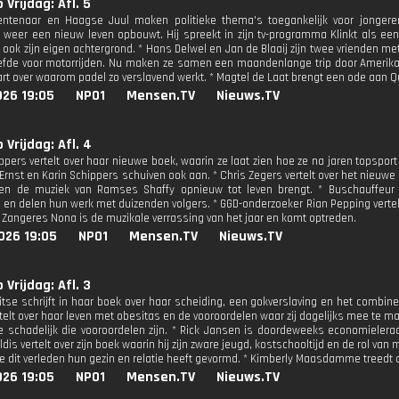
 Vrijdag: Afl. 5
tenaar en Haagse Juul maken politieke thema's toegankelijk voor jongeren.
 weer een nieuw leven opbouwt. Hij spreekt in zijn tv-programma Klinkt als e
 ook zijn eigen achtergrond. * Hans Delwel en Jan de Blaaij zijn twee vrienden m
iefde voor motorrijden. Nu maken ze samen een maandenlange trip door Amerika
art over waarom padel zo verslavend werkt. * Magtel de Laat brengt een ode aan 
026 19:05
NPO1
Mensen.TV
Nieuws.TV
 Vrijdag: Afl. 4
pers vertelt over haar nieuwe boek, waarin ze laat zien hoe ze na jaren topsport ei
 Ernst en Karin Schippers schuiven ook aan. * Chris Zegers vertelt over het nieuw
en de muziek van Ramses Shaffy opnieuw tot leven brengt. * Buschauffeur Ti
s en delen hun werk met duizenden volgers. * GGD-onderzoeker Rian Pepping vertel
* Zangeres Nona is de muzikale verrassing van het jaar en komt optreden.
026 19:05
NPO1
Mensen.TV
Nieuws.TV
 Vrijdag: Afl. 3
itse schrijft in haar boek over haar scheiding, een gokverslaving en het combi
rtelt over haar leven met obesitas en de vooroordelen waar zij dagelijks mee te 
oe schadelijk die vooroordelen zijn. * Rick Jansen is doordeweeks economielera
dis vertelt over zijn boek waarin hij zijn zware jeugd, kostschooltijd en de rol van mu
oe dit verleden hun gezin en relatie heeft gevormd. * Kimberly Maasdamme treedt 
026 19:05
NPO1
Mensen.TV
Nieuws.TV