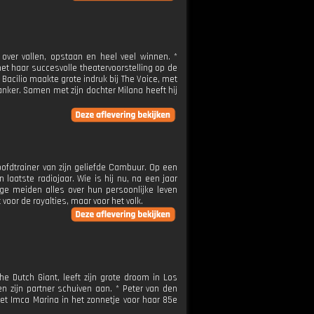
over vallen, opstaan en heel veel winnen. *
met haar succesvolle theatervoorstelling op de
 Bacilio maakte grote indruk bij The Voice, met
anker. Samen met zijn dochter Milana heeft hij
oofdtrainer van zijn geliefde Cambuur. Op een
 laatste radiojaar. Wie is hij nu, na een jaar
ge meiden alles over hun persoonlijke leven
oor de royalties, maar voor het volk.
he Dutch Giant, leeft zijn grote droom in Los
 en zijn partner schuiven aan. * Peter van den
 zet Imca Marina in het zonnetje voor haar 85e