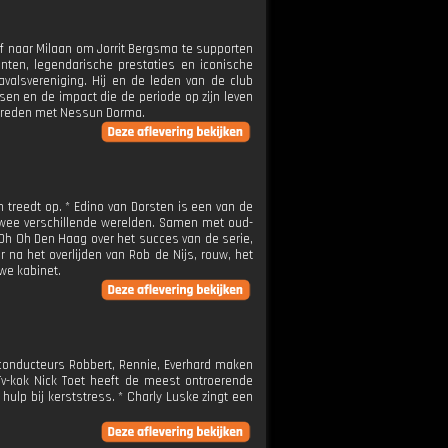
 af naar Milaan om Jorrit Bergsma te supporten
ten, legendarische prestaties en iconische
avalsvereniging. Hij en de leden van de club
ssen en de impact die de periode op zijn leven
ptreden met Nessun Dorma.
 treedt op. * Edino van Dorsten is een van de
n twee verschillende werelden. Samen met oud-
n Oh Oh Den Haag over het succes van de serie,
 na het overlijden van Rob de Nijs, rouw, het
uwe kabinet.
inconducteurs Robbert, Rennie, Everhard maken
* Tv-kok Nick Toet heeft de meest ontroerende
ulp bij kerststress. * Charly Luske zingt een