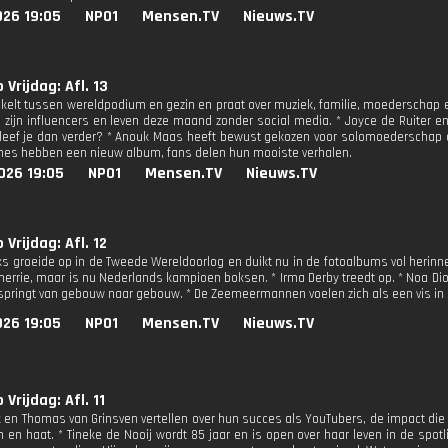
026 19:05
NPO1
Mensen.TV
Nieuws.TV
 Vrijdag: Afl. 13
kelt tussen wereldpodium en gezin en praat over muziek, familie, moederschap e
l zijn influencers en leven deze maand zonder social media. * Joyce de Ruiter 
 leef je dan verder? * Anouk Maas heeft bewust gekozen voor solomoederschap 
ones hebben een nieuw album, fans delen hun mooiste verhalen.
026 19:05
NPO1
Mensen.TV
Nieuws.TV
 Vrijdag: Afl. 12
iks groeide op in de Tweede Wereldoorlog en duikt nu in de fotoalbums vol herinne
errie, maar is nu Nederlands kampioen boksen. * Irma Derby treedt op. * Noa Dio
 springt van gebouw naar gebouw. * De Zeemeermannen voelen zich als een vis in 
026 19:05
NPO1
Mensen.TV
Nieuws.TV
 Vrijdag: Afl. 11
k en Thomas van Grinsven vertellen over hun succes als YouTubers, de impact die
 en haat. * Tineke de Nooij wordt 85 jaar en is open over haar leven in de spotl