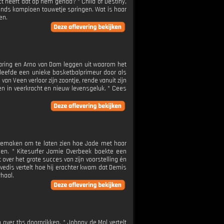
act heeft dat op hem gehad? * Child of Destiny,
rlands kampioen touwetje springen. Wat is haar
en.
 Haring en Arno van Dam leggen uit waarom het
eleefde een unieke basketbalprimeur door als
an Veen verloor zijn zoontje, rende vanuit zijn
en in veerkracht en nieuw levensgeluk. * Cees
eemaken om te laten zien hoe Jade met haar
eden. * Kitesurfer Jamie Overbeek boekte een
 over het grote succes van zijn voorstelling én
vedis vertelt hoe hij erachter kwam dat Demis
rhaal.
over tbs doorprikken. * Johnny de Mol vertelt