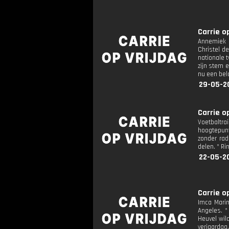
Carrie op
Annemiek v
Christel d
nationale t
zijn stem 
nu een bel
29-05-2
Carrie op
Voetbaltra
hoogtepunt
zonder rad
delen. * R
22-05-2
Carrie op
Imca Marin
Angeles. *
Heuvel wil
verjaardag.