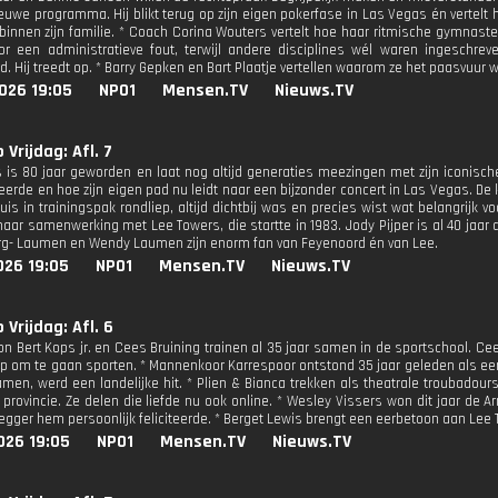
ieuwe programma. Hij blikt terug op zijn eigen pokerfase in Las Vegas én vertelt 
 binnen zijn familie. * Coach Corina Wouters vertelt hoe haar ritmische gymnast
 een administratieve fout, terwijl andere disciplines wél waren ingeschre
ijd. Hij treedt op. * Barry Gepken en Bart Plaatje vertellen waarom ze het paasvuur
026 19:05
NPO1
Mensen.TV
Nieuws.TV
 Vrijdag: Afl. 7
 is 80 jaar geworden en laat nog altijd generaties meezingen met zijn iconisch
eerde en hoe zijn eigen pad nu leidt naar een bijzonder concert in Las Vegas. De 
uis in trainingspak rondliep, altijd dichtbij was en precies wist wat belangrijk 
haar samenwerking met Lee Towers, die startte in 1983. Jody Pijper is al 40 jaa
g- Laumen en Wendy Laumen zijn enorm fan van Feyenoord én van Lee.
026 19:05
NPO1
Mensen.TV
Nieuws.TV
 Vrijdag: Afl. 6
on Bert Kops jr. en Cees Bruining trainen al 35 jaar samen in de sportschool. Ce
op om te gaan sporten. * Mannenkoor Karrespoor ontstond 35 jaar geleden als een g
amen, werd een landelijke hit. * Plien & Bianca trekken als theatrale troubadour
e provincie. Ze delen die liefde nu ook online. * Wesley Vissers won dit jaar de A
gger hem persoonlijk feliciteerde. * Berget Lewis brengt een eerbetoon aan Lee 
026 19:05
NPO1
Mensen.TV
Nieuws.TV