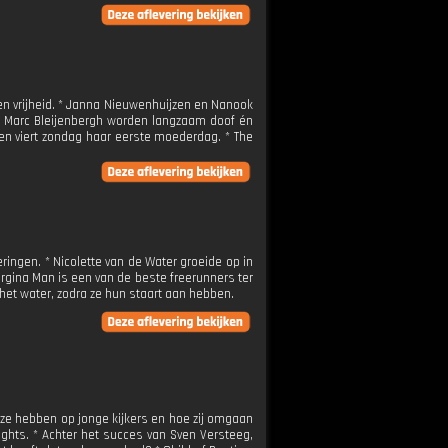
n vrijheid. * Janna Nieuwenhuijzen en Nanook
en Marc Bleijenbergh worden langzaam doof én
en viert zondag haar eerste moederdag. * The
ringen. * Nicolette van de Water groeide op in
rgina Man is een van de beste freerunners ter
het water, zodra ze hun staart aan hebben.
 ze hebben op jonge kijkers en hoe zij omgaan
ights. * Achter het succes van Sven Versteeg,