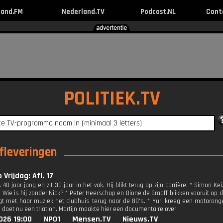
land.FM
Nederland.TV
Podcast.NL
Cont
POLITIEK.TV
afleveringen
 Vrijdag: Afl. 17
 40 jaar jong en zit 30 jaar in het vak. Hij blikt terug op zijn carrière. * Simon 
. Wie is hij zonder Nick? * Peter Heerschop en Dione de Graaff blikken vooruit op
t met haar muziek het clubhuis terug naar de 80's. * Yuri kreeg een motoron
 doet nu een triatlon. Martijn maakte hier een documentaire over.
026 19:00
NPO1
Mensen.TV
Nieuws.TV