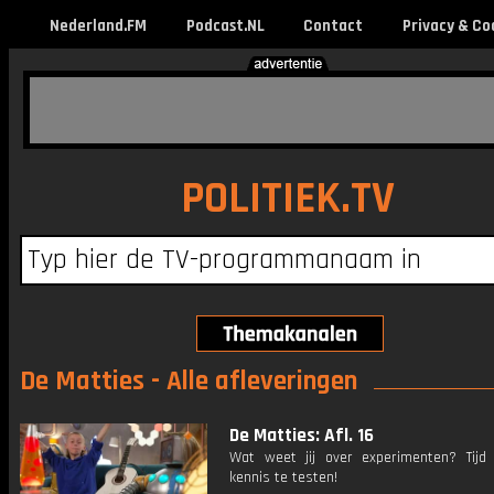
Nederland.FM
Podcast.NL
Contact
Privacy & Co
POLITIEK.TV
De Matties - Alle afleveringen
De Matties: Afl. 16
Wat weet jij over experimenten? Tij
kennis te testen!