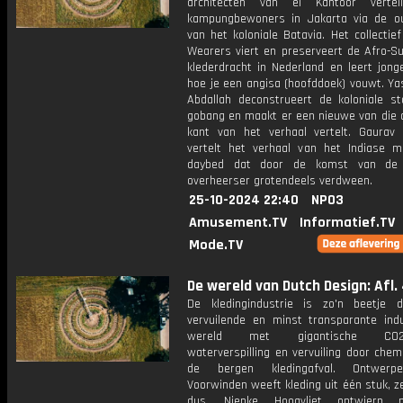
architecten van el Kantoor vertel
kampungbewoners in Jakarta via de 
van het koloniale Batavia. Het collectief
Wearers viert en preserveert de Afro-S
klederdracht in Nederland en leert jon
hoe je een angisa (hoofddoek) vouwt. Ya
Abdallah deconstrueert de koloniale sto
gobang en maakt er een nieuwe van die 
kant van het verhaal vertelt. Gaurav 
vertelt het verhaal van het Indiase m
daybed dat door de komst van de k
overheerser grotendeels verdween.
25-10-2024 22:40
NPO3
Amusement.TV
Informatief.TV
Mode.TV
De wereld van Dutch Design: Afl.
De kledingindustrie is zo'n beetje
vervuilende en minst transparante indu
wereld met gigantische CO2-ui
waterverspilling en vervuiling door chem
de bergen kledingafval. Ontwerp
Voorwinden weeft kleding uit één stuk, 
dus. Nienke Hoogvliet ontwierp nat