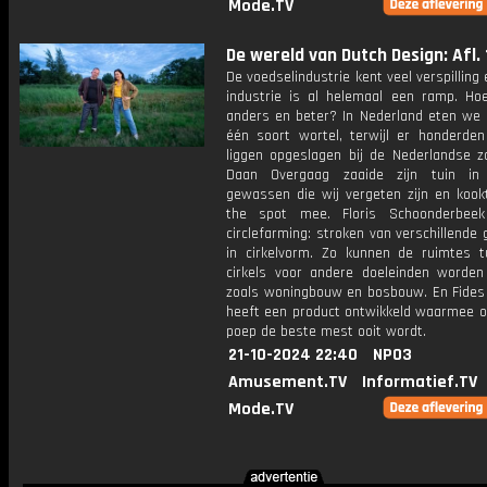
Mode.TV
De wereld van Dutch Design: Afl. 
De voedselindustrie kent veel verspilling 
industrie is al helemaal een ramp. Ho
anders en beter? In Nederland eten we
één soort wortel, terwijl er honderden 
liggen opgeslagen bij de Nederlandse z
Daan Overgaag zaaide zijn tuin i
gewassen die wij vergeten zijn en kook
the spot mee. Floris Schoonderbeek
circlefarming: stroken van verschillend
in cirkelvorm. Zo kunnen de ruimtes 
cirkels voor andere doeleinden worden 
zoals woningbouw en bosbouw. En Fides 
heeft een product ontwikkeld waarmee o
poep de beste mest ooit wordt.
21-10-2024 22:40
NPO3
Amusement.TV
Informatief.TV
Mode.TV