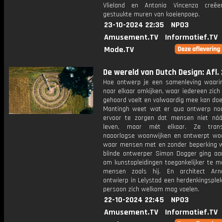
Vlieland en Antonia Vincenza creëe
gestuukte muren van koeienpoep.
23-10-2024 22:35
NPO3
Amusement.TV
Informatief.TV
Mode.TV
De wereld van Dutch Design: Afl. 
Hoe ontwerp je een samenleving waar
naar elkaar omkijken, waar iedereen zich
gehoord voelt en volwaardig mee kan doe
Mantingh weet wat er qua ontwerp no
ervoor te zorgen dat mensen niet náá
leven, maar mét elkaar. Ze trans
naoorlogse woonwijken en ontwerpt wo
waar mensen met en zonder beperking 
blinde ontwerper Simon Dogger ging aa
om kunstopleidingen toegankelijker te m
mensen zoals hij. En architect Arn
ontwierp in Lelystad een herdenkingsple
persoon zich welkom mag voelen.
22-10-2024 22:45
NPO3
Amusement.TV
Informatief.TV