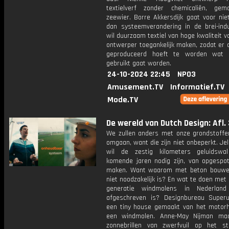
textielverf zonder chemicaliën, ge
zeewier. Borre Akkersdijk gaat voor nie
dan systeemverandering in de brei-indus
wil duurzaam textiel van hoge kwaliteit v
ontwerper toegankelijk maken, zodat er 
geproduceerd hoeft te worden wat 
gebruikt gaat worden.
24-10-2024 22:45
NPO3
Amusement.TV
Informatief.TV
Mode.TV
De wereld van Dutch Design: Afl. 
We zullen anders met onze grondstoff
omgaan, want die zijn niet onbeperkt. Jel
wil de zestig kilometers geluidswa
komende jaren nodig zijn, van opgespo
maken. Want waarom met beton bouwe
niet noodzakelijk is? En wat te doen met
generatie windmolens in Nederlan
afgeschreven is? Designbureau Super
een tiny house gemaakt van het motorh
een windmolen. Anne-May Nijman maa
zonnebrillen van zwerfvuil op het s