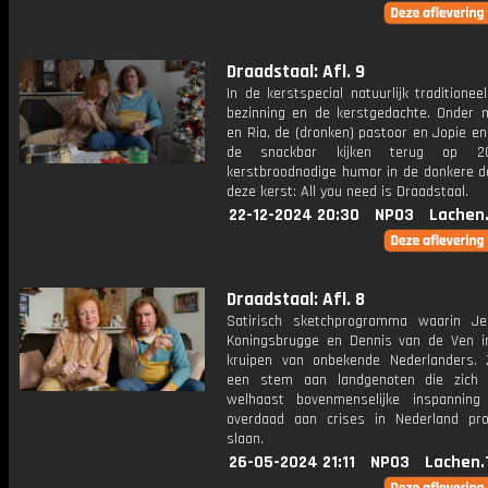
Draadstaal: Afl. 9
In de kerstspecial natuurlijk traditioneel
bezinning en de kerstgedachte. Onder 
en Ria, de (dronken) pastoor en Jopie e
de snackbar kijken terug op 2
kerstbroodnodige humor in de donkere d
deze kerst: All you need is Draadstaal.
22-12-2024 20:30
NPO3
Lachen
Draadstaal: Afl. 8
Satirisch sketchprogramma waarin J
Koningsbrugge en Dennis van de Ven i
kruipen van onbekende Nederlanders.
een stem aan landgenoten die zich
welhaast bovenmenselijke inspannin
overdaad aan crises in Nederland pr
slaan.
26-05-2024 21:11
NPO3
Lachen.