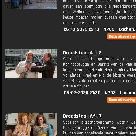
kruipen van kleurrijke onbekende Nederl
geven een stem aan alle Nederlander
een welhaast bovenmenselijke inspa
keuze moeten maken tussen charlatan
en oprechte politici.
26-10-2025 22:10
NPO3
Lachen.
Draadstaal: Afl. 8
Satirisch sketchprogramma waarin J
Koningsbrugge en Dennis van de Ven i
kruipen van onbekende Nederlanders. Me
Vol Liefde, Fred en Ria, de bizarre wer
snackbar, de dronken pastoor en andere
actuele figuren.
06-07-2025 21:30
NPO3
Lachen
Draadstaal: Afl. 7
Satirisch sketchprogramma waarin J
Koningsbrugge en Dennis van de Ven i
kruipen van onbekende Nederlanders. Me