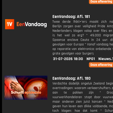
EenVandaag: Afl. 181
Twee derde lhbti+'ers maakt zich n
Berlijn zorgen over veiligheid Pride Am
Nederlanders klagen volop over files en
is het wel zo erg? * 49.000 migran
Spaanse enclave Ceuta in 24 uur: di
gevolgen voor Europa * Vanaf vandaag he
op reparatie van elektronica: onbekende
grote gevolgen voor burgers
31-07-2026 18:30
NPO1
Nieuws.
EenVandaag: Afl. 180
Verdachte dodelijk ongeluk Zeeland begi
overtredingen: waarom verkeershufters z
aan te pakken zijn * Groo
vuurwerkhandelaren stopt door vuurwe
maar anderen zien juist kansen * Ned
geven hun leven een dikke voldoende, ma
toch klagen: hoe dat komt * Schur