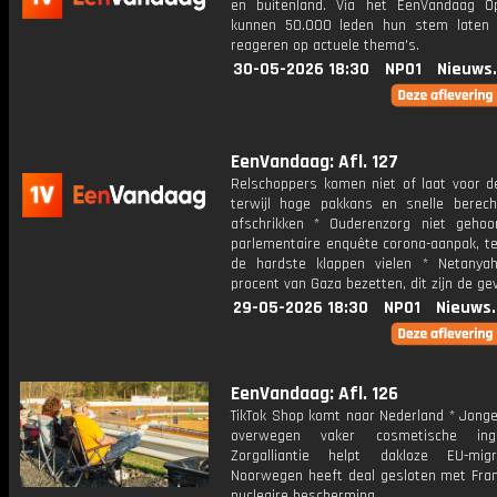
en buitenland. Via het EenVandaag Op
kunnen 50.000 leden hun stem laten
reageren op actuele thema's.
30-05-2026 18:30
NPO1
Nieuws
EenVandaag: Afl. 127
Relschoppers komen niet of laat voor de
terwijl hoge pakkans en snelle berecht
afschrikken * Ouderenzorg niet gehoo
parlementaire enquête corona-aanpak, te
de hardste klappen vielen * Netanya
procent van Gaza bezetten, dit zijn de ge
29-05-2026 18:30
NPO1
Nieuws
EenVandaag: Afl. 126
TikTok Shop komt naar Nederland * Jong
overwegen vaker cosmetische in
Zorgalliantie helpt dakloze EU-mig
Noorwegen heeft deal gesloten met Frank
nucleaire bescherming