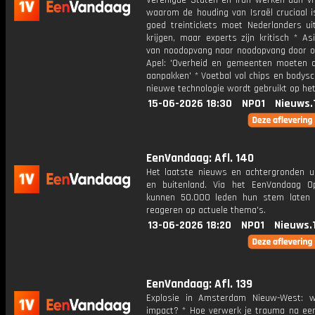
Verenigde Staten en Iran werken aan vr
waarom de houding van Israël cruciaal i
goed treintickets moet Nederlanders ui
krijgen, maar experts zijn kritisch * As
van noodopvang naar noodopvang door ov
Apel: 'Overheid en gemeenten moeten 
aanpakken' * Voetbal vol chips en bodys
nieuwe technologie wordt gebruikt op he
15-06-2026 18:30
NPO1
Nieuws.
EenVandaag: Afl. 140
Het laatste nieuws en achtergronden ui
en buitenland. Via het EenVandaag Op
kunnen 50.000 leden hun stem laten
reageren op actuele thema's.
13-06-2026 18:20
NPO1
Nieuws.
EenVandaag: Afl. 139
Explosie in Amsterdam Nieuw-West: 
impact? * Hoe verwerk je trauma na een