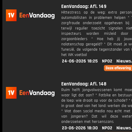
EenVandaag: Afl. 149
Hittestress op de weg: extra perso
automobilisten in problemen helpen *
zorgfraude onderzoekt opgeheven bij i
terwijl regulier toezicht signalen nie
inspecteurs worden misleid door 
zorgaanbieders * Hoe heb jij jouw 
nalatenschap geregeld? * Dit moet je w
Tunesië, de volgende tegenstander van 
het WK voetbal
24-06-2026 18:25
NPO2
Nieuws
EenVandaag: Afl. 148
Ruim helft jongvolwassenen komt moeil
waar ligt dat aan? * Fatbike en bestuur
de loep: wie draait op voor de schade? *
in groot deel van het land: werken die 
* Wat doen social media nou echt met 
van jongeren? Dat wil deze weten
onderzoeken met hersenscans
23-06-2026 18:30
NPO2
Nieuws