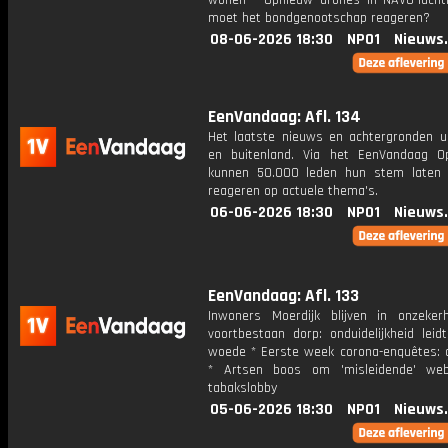
wonen * Opnieuw drones in NAVO-lucht
moet het bondgenootschap reageren?
08-06-2026 18:30
NPO1
Nieuws
EenVandaag: Afl. 134
Het laatste nieuws en achtergronden ui
en buitenland. Via het EenVandaag Op
kunnen 50.000 leden hun stem laten
reageren op actuele thema's.
06-06-2026 18:30
NPO1
Nieuws
EenVandaag: Afl. 133
Inwoners Moerdijk blijven in onzeker
voortbestaan dorp: onduidelijkheid leid
woede * Eerste week corona-enquêtes: di
* Artsen boos om 'misleidende' web
tabakslobby
05-06-2026 18:30
NPO1
Nieuws