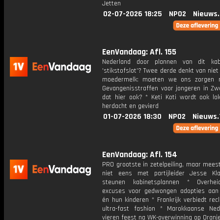
Jetten
02-07-2026 18:25
NPO2
Nieuws
EenVandaag: Afl. 155
Nederland door plannen van dit kab
'stikstofslot'? Twee derde denkt van niet
moedermelk: moeten we ons zorgen 
Gevangenisstraffen voor jongeren in Zw
dat hier ook? * Keti Koti wordt ook lo
herdacht en gevierd
01-07-2026 18:30
NPO2
Nieuws.
EenVandaag: Afl. 154
PRO grootste in zetelpeiling, maar mees
niet eens met partijleider Jesse Kl
steunen kabinetsplannen * Overhe
excuses voor gedwongen adopties aa
én hun kinderen * Frankrijk verbiedt re
ultra-fast fashion * Marokkaanse Ned
vieren feest na WK-overwinning op Oranj