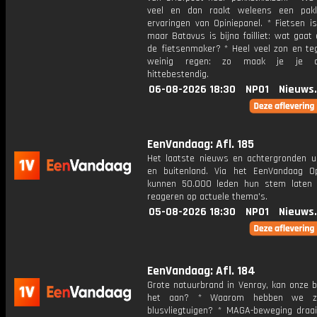
veel en dan raakt weleens een pakk
ervaringen van Opiniepanel. * Fietsen is
maar Batavus is bijna failliet: wat gaat 
de fietsenmaker? * Heel veel zon en teg
weinig regen: zo maak je je ac
hittebestendig.
06-08-2026 18:30
NPO1
Nieuws
EenVandaag: Afl. 185
Het laatste nieuws en achtergronden ui
en buitenland. Via het EenVandaag Op
kunnen 50.000 leden hun stem laten
reageren op actuele thema's.
05-08-2026 18:30
NPO1
Nieuws
EenVandaag: Afl. 184
Grote natuurbrand in Venray, kan onze 
het aan? * Waarom hebben we ze
blusvliegtuigen? * MAGA-beweging draait