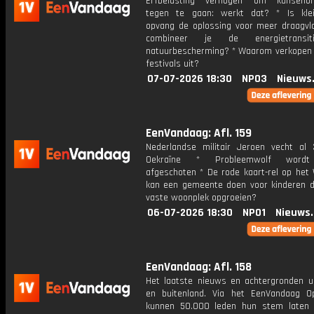
Erfbelasting verhogen om kansenong
tegen te gaan: werkt dat? * Is klei
opvang de oplossing voor meer draagvl
combineer je de energietransi
natuurbescherming? * Waarom verkopen 
festivals uit?
07-07-2026 18:30
NPO3
Nieuws
EenVandaag: Afl. 159
Nederlandse militair Jeroen vecht al 
Oekraïne * Probleemwolf wordt 
afgeschoten * De rode kaart-rel op het
kan een gemeente doen voor kinderen d
vaste woonplek opgroeien?
06-07-2026 18:30
NPO1
Nieuws
EenVandaag: Afl. 158
Het laatste nieuws en achtergronden ui
en buitenland. Via het EenVandaag Op
kunnen 50.000 leden hun stem laten