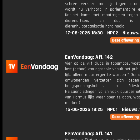
schreef verkeerd medicijn tegen coron
wordt nu verhoord in parlementaire 
Kabinet komt met maatregelen tegen 
dierenartsen, en dat is v
dierenhulporganisatie hard nodig
17-06-2026 18:30
NPO2
Nieuws.
EenVandaag: Afl. 142
Vier op de vijf clubs in topamateurvoet
last (gehad) van agressie vanuit het publ
lijkt alleen maar erger te worden * Gem
omwonenden verzetten zich tege
hoogspanningskabels in Frie
Reisaanbiedingen vallen vaak duurder ui
van Hormuz lijkt weer open te gaan, wat
merken?
16-06-2026 18:25
NPO1
Nieuws.
EenVandaag: Afl. 141