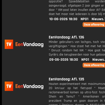
oppositie? Spoeddebatten worde
aangevraagd, afgelopen 2 jaar gingen er
door * WK-pool laten invullen door AI? E
doet het maar niet iedereen is daar blij 
10-06-2026 18:30
NPO1
Nieuws.
EenVandaag: Afl. 136
Minder gebruikers van lachgas, toch st
vergiftigingen * Hoe staat het met het 
* Onrust rondom het WK * Hoe gaat h
Syriërs die terugkeerden naar hun geboo
09-06-2026 18:30
NPO1
Nieuws
EenVandaag: Afl. 135
Houten experimenteert met maximumsne
20 km/uur op het fietspad * Moe
reclameverbod komen op ultra-fast fashi
Shein en Temu? * Amerikanen ont
president Trump en gaan daarom in 