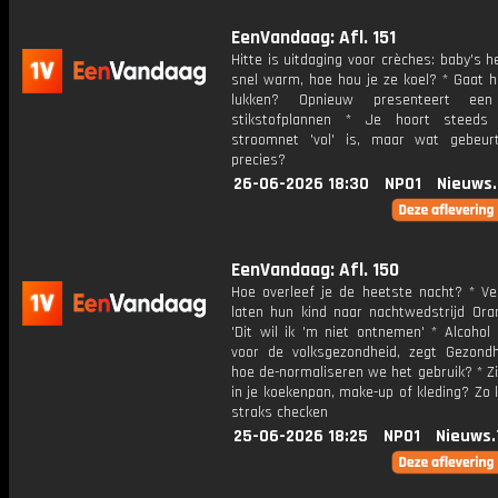
EenVandaag: Afl. 151
Hitte is uitdaging voor crèches: baby's 
snel warm, hoe hou je ze koel? * Gaat h
lukken? Opnieuw presenteert een
stikstofplannen * Je hoort steeds
stroomnet 'vol' is, maar wat gebeu
precies?
26-06-2026 18:30
NPO1
Nieuws
EenVandaag: Afl. 150
Hoe overleef je de heetste nacht? * Ve
laten hun kind naar nachtwedstrijd Oran
'Dit wil ik 'm niet ontnemen' * Alcohol
voor de volksgezondheid, zegt Gezondh
hoe de-normaliseren we het gebruik? * Z
in je koekenpan, make-up of kleding? Zo 
straks checken
25-06-2026 18:25
NPO1
Nieuws.