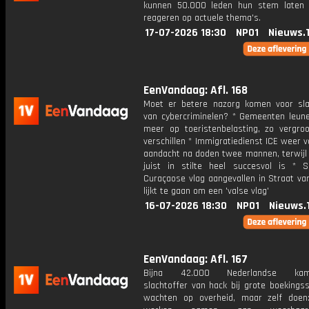
kunnen 50.000 leden hun stem laten
reageren op actuele thema's.
17-07-2026 18:30
NPO1
Nieuws.
EenVandaag: Afl. 168
Moet er betere nazorg komen voor sla
van cybercriminelen? * Gemeenten leun
meer op toeristenbelasting, zo vergro
verschillen * Immigratiedienst ICE weer v
aandacht na doden twee mannen, terwijl 
juist in stilte heel succesvol is * 
Curaçaose vlag aangevallen in Straat va
lijkt te gaan om een 'valse vlag'
16-07-2026 18:30
NPO1
Nieuws.
EenVandaag: Afl. 167
Bijna 42.000 Nederlandse kamp
slachtoffer van hack bij grote boekingss
wachten op overheid, maar zelf doen