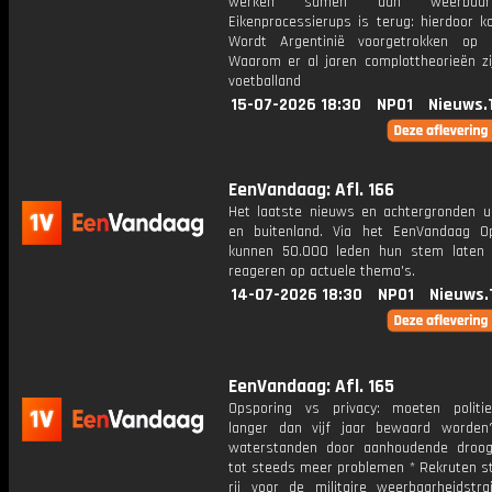
werken samen aan weerbaar
Eikenprocessierups is terug: hierdoor k
Wordt Argentinië voorgetrokken op
Waarom er al jaren complottheorieën zi
voetballand
15-07-2026 18:30
NPO1
Nieuws.
EenVandaag: Afl. 166
Het laatste nieuws en achtergronden ui
en buitenland. Via het EenVandaag Op
kunnen 50.000 leden hun stem laten
reageren op actuele thema's.
14-07-2026 18:30
NPO1
Nieuws.
EenVandaag: Afl. 165
Opsporing vs privacy: moeten politi
langer dan vijf jaar bewaard worde
waterstanden door aanhoudende droog
tot steeds meer problemen * Rekruten st
rij voor de militaire weerbaarheidstra