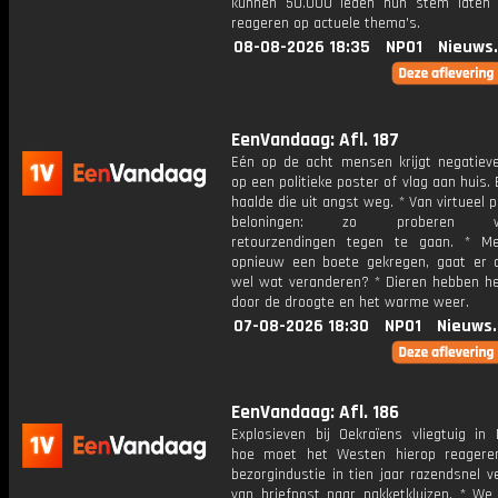
kunnen 50.000 leden hun stem laten
reageren op actuele thema's.
08-08-2026 18:35
NPO1
Nieuws
EenVandaag: Afl. 187
Eén op de acht mensen krijgt negatieve
op een politieke poster of vlag aan huis.
haalde die uit angst weg. * Van virtueel 
beloningen: zo proberen we
retourzendingen tegen te gaan. * M
opnieuw een boete gekregen, gaat er 
wel wat veranderen? * Dieren hebben het
door de droogte en het warme weer.
07-08-2026 18:30
NPO1
Nieuws
EenVandaag: Afl. 186
Explosieven bij Oekraïens vliegtuig in 
hoe moet het Westen hierop reagere
bezorgindustie in tien jaar razendsnel 
van briefpost naar pakketkluizen. * We 