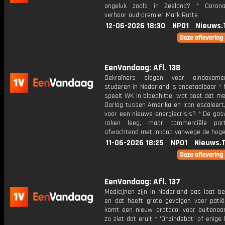
ongeluk zoals in Zeeland? * Corona
verhoor oud-premier Mark Rutte
12-06-2026 18:30
NPO1
Nieuws.
EenVandaag: Afl. 138
Oekraïners slagen voor eindexam
studeren in Nederland is onbetaalbaar *
speelt WK in bloedhitte, wat doet dat met 
Oorlog tussen Amerika en Iran escaleert,
voor een nieuwe energiecrisis? * De gas
raken leeg, maar commerciële parti
afwachtend met inkoop vanwege de hoge 
11-06-2026 18:25
NPO1
Nieuws.
EenVandaag: Afl. 137
Medicijnen zijn in Nederland pas laat b
en dat heeft grote gevolgen voor patië
komt een nieuw protocol voor buitenaar
zo ziet dat eruit * 'Onzindebat' of enige