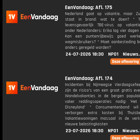
EenVandaag: Afl. 175
Nederland gaat op vakantie, maar Zu
staat in brand: wat te doen? * 
levensgevaarlijk TBE-virus op vakanti
onder Nederlanders: Erika lag vier dagen
Kan een puntenrijbewijs goed werk
wegmisbruikers? * Moet aanbesteding b
anders geregeld worden?
24-07-2026 18:30
NPO1
Nieuws
EenVandaag: Afl. 174
Incidenten bij Nijmeegse Vierdaagsefee
zijn de risico's van een groot gratis e
Wandelvakanties in de bergen populai
vaker reddingsoperaties nodig: 'He
Disneyland' * Consumentenbond wi
verborgen extra kosten bij Thuisb
Vakantiewoningen massaal in de ver
nieuwe belastingkosten
23-07-2026 18:30
NPO1
Nieuws.