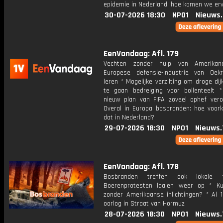
epidemie in Nederland, hoe komen we er
30-07-2026 18:30
NPO1
Nieuws
EenVandaag: Afl. 179
Vechten zonder hulp van Amerika
Europese defensie-industrie van Oek
leren * Mogelijke verzilting om droge di
te gaan bedreiging voor bollenteelt
nieuw plan van FIFA zoveel ophef vero
Overal in Europa bosbranden: hoe voo
dat in Nederland?
29-07-2026 18:30
NPO1
Nieuws.
EenVandaag: Afl. 178
Bosbranden treffen ook lokale 
Boerenprotesten laaien weer op * K
zonder Amerikaanse inlichtingen? * Al 
oorlog in Straat van Hormuz
28-07-2026 18:30
NPO1
Nieuws.