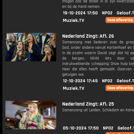
mogen ook de ander in al zijn kwetsbaar
en bij de hand nemen.
19-10-2024 17:50
NPO2
Geloof.
Muziek.TV
Nederland Zingt: Afl. 26
Samenzang met liederen over de groo
God, onder andere vanuit Kortenhoef en 
In de psalm waarin David zegt dat hij op
de bergen, klinkt iets door v
indrukwekkende schepping: Onze hulp ko
Heer die alles heeft gemaakt. Daarvan 
getuigen we.
12-10-2024 17:45
NPO2
Geloof.
Muziek.TV
Nederland Zingt: Afl. 25
Samenzang uit Leiden, Schiedam en Katwi
05-10-2024 17:50
NPO2
Geloof.