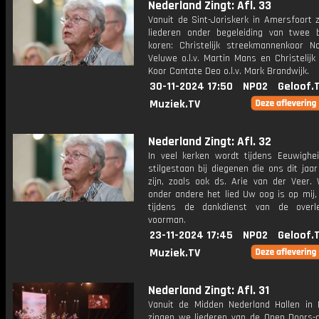
Nederland Zingt: Afl. 33
Vanuit de Sint-Joriskerk in Amersfoort 
liederen onder begeleiding van twee b
koren: Christelijk streekmannenkoor N
Veluwe o.l.v. Martin Mans en Christelij
Koor Cantate Deo o.l.v. Mark Brandwijk.
30-11-2024 17:50
NPO2
Geloof.
Muziek.TV
Nederland Zingt: Afl. 32
In veel kerken wordt tijdens Eeuwighe
stilgestaan bij diegenen die ons dit jaar
zijn, zoals ook ds. Arie van der Veer.
onder andere het lied Uw oog is op mij,
tijdens de dankdienst van de overl
voorman.
23-11-2024 17:45
NPO2
Geloof.
Muziek.TV
Nederland Zingt: Afl. 31
Vanuit de Midden Nederland Hallen in 
zingen we liederen van de Open Doors-