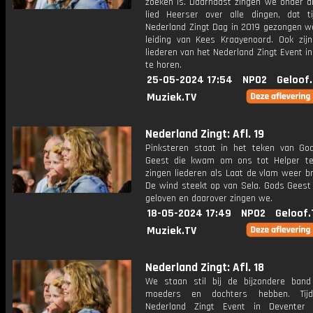
zoeken is. Daarnaast zingen we onder a
lied Heerser over alle dingen, dat t
Nederland Zingt Dag in 2019 gezongen w
leiding van Kees Kraayenoord. Ook zij
liederen van het Nederland Zingt Event i
te horen.
25-05-2024 17:54
NPO2
Geloof
Muziek.TV
Nederland Zingt: Afl. 19
Pinksteren staat in het teken van God
Geest die kwam om ons tot Helper te
zingen liederen als Laat de vlam weer b
De wind steekt op van Sela. Gods Geest 
geloven en daarover zingen we.
18-05-2024 17:49
NPO2
Geloof.
Muziek.TV
Nederland Zingt: Afl. 18
We staan stil bij de bijzondere band
moeders en dochters hebben. Tij
Nederland Zingt Event in Deventer 