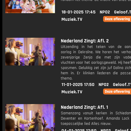
18-01-2025 17:45
NPO2
Geloof.
Muziek.TV
Nederland Zingt: Afl. 2
Uitzending in het teken van de aan
oorlog in Oekraïne. We horen het verha
zevenjarige Zenja die met zijn vad
vluchten voor het oorlogsgeweld. Hij heef
spasmen. Gelukkig zet zijn juf Galina zic
hem in. Er klinken liederen die passe
thema.
11-01-2025 17:50
NPO2
Geloof.T
Muziek.TV
Nederland Zingt: Afl. 1
Samenzang vanuit kerken in Schiedam
Deventer en Kortenhoef. Amanda Lock 
toepasselijke lied Alles nieuw.
04-01-2025 17:50
NPO2
Geloof.