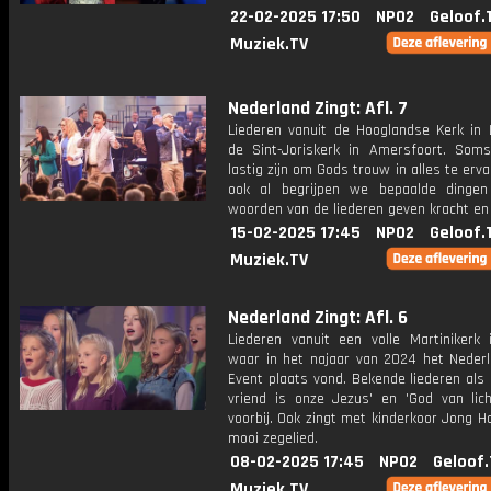
22-02-2025 17:50
NPO2
Geloof.
Muziek.TV
Nederland Zingt: Afl. 7
Liederen vanuit de Hooglandse Kerk in 
de Sint-Joriskerk in Amersfoort. Som
lastig zijn om Gods trouw in alles te erv
ook al begrijpen we bepaalde dingen
woorden van de liederen geven kracht en
15-02-2025 17:45
NPO2
Geloof.
Muziek.TV
Nederland Zingt: Afl. 6
Liederen vanuit een volle Martinikerk 
waar in het najaar van 2024 het Nederl
Event plaats vond. Bekende liederen als
vriend is onze Jezus' en 'God van lic
voorbij. Ook zingt met kinderkoor Jong H
mooi zegelied.
08-02-2025 17:45
NPO2
Geloof.
Muziek.TV