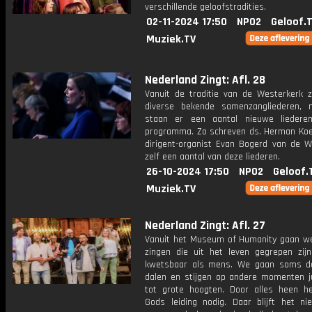
verschillende geloofstradities.
02-11-2024 17:50
NPO2
Geloof.
Muziek.TV
Nederland Zingt: Afl. 28
Vanuit de traditie van de Westerkerk 
diverse bekende samenzangliederen,
staan er een aantal nieuwe liedere
programma. Zo schreven ds. Herman Koe
dirigent-organist Evan Bogerd van de W
zelf een aantal van deze liederen.
26-10-2024 17:50
NPO2
Geloof.
Muziek.TV
Nederland Zingt: Afl. 27
Vanuit het Museum of Humanity gaan we
zingen die uit het leven gegrepen zijn
kwetsbaar als mens. We gaan soms d
dalen en stijgen op andere momenten j
tot grote hoogten. Door alles heen 
Gods leiding nodig. Daar blijft het nie