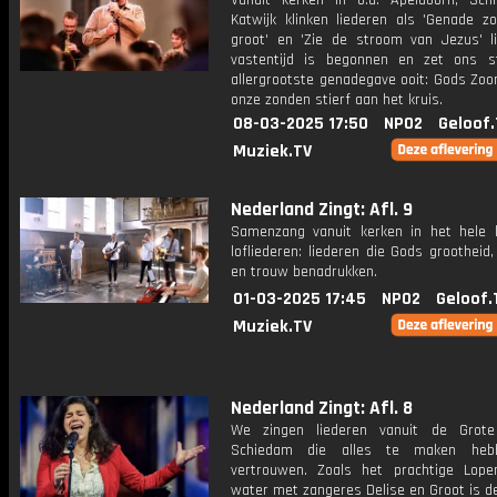
Vanuit kerken in o.a. Apeldoorn, Sc
Katwijk klinken liederen als 'Genade zo
groot' en 'Zie de stroom van Jezus' li
vastentijd is begonnen en zet ons st
allergrootste genadegave ooit: Gods Zoo
onze zonden stierf aan het kruis.
08-03-2025 17:50
NPO2
Geloof.
Muziek.TV
Nederland Zingt: Afl. 9
Samenzang vanuit kerken in het hele 
lofliederen: liederen die Gods grootheid
en trouw benadrukken.
01-03-2025 17:45
NPO2
Geloof.
Muziek.TV
Nederland Zingt: Afl. 8
We zingen liederen vanuit de Grote
Schiedam die alles te maken he
vertrouwen. Zoals het prachtige Lop
water met zangeres Delise en Groot is d