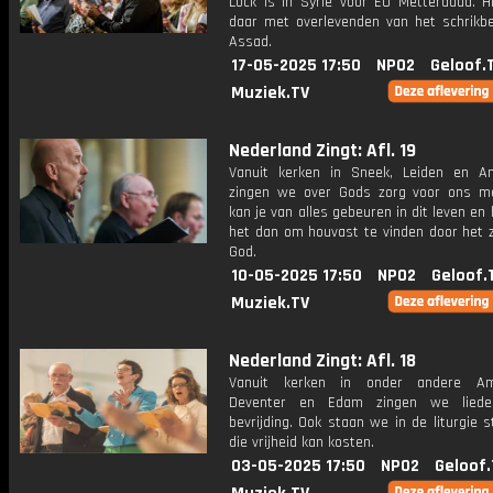
Lock is in Syrië voor EO Metterdaad. Hi
daar met overlevenden van het schrikb
Assad.
17-05-2025 17:50
NPO2
Geloof.
Muziek.TV
Nederland Zingt: Afl. 19
Vanuit kerken in Sneek, Leiden en 
zingen we over Gods zorg voor ons m
kan je van alles gebeuren in dit leven en h
het dan om houvast te vinden door het z
God.
10-05-2025 17:50
NPO2
Geloof.
Muziek.TV
Nederland Zingt: Afl. 18
Vanuit kerken in onder andere Ame
Deventer en Edam zingen we liede
bevrijding. Ook staan we in de liturgie st
die vrijheid kan kosten.
03-05-2025 17:50
NPO2
Geloof.