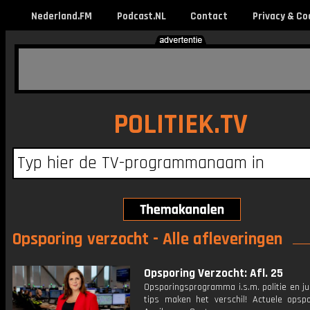
Nederland.FM
Podcast.NL
Contact
Privacy & Co
POLITIEK.TV
Opsporing verzocht - Alle afleveringen
Opsporing Verzocht: Afl. 25
Opsporingsprogramma i.s.m. politie en ju
tips maken het verschil! Actuele opsp