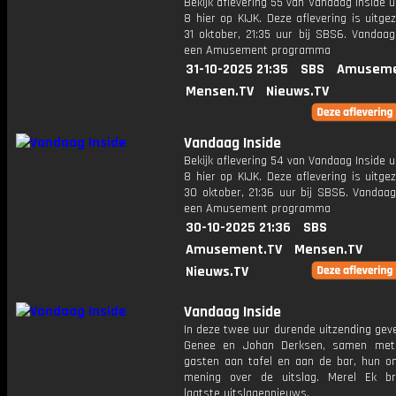
Bekijk aflevering 55 van Vandaag Inside u
8 hier op KIJK. Deze aflevering is uitg
31 oktober, 21:35 uur bij SBS6. Vandaag
een Amusement programma
31-10-2025 21:35
SBS
Amuseme
Mensen.TV
Nieuws.TV
Vandaag Inside
Bekijk aflevering 54 van Vandaag Inside u
8 hier op KIJK. Deze aflevering is uitg
30 oktober, 21:36 uur bij SBS6. Vandaag
een Amusement programma
30-10-2025 21:36
SBS
Amusement.TV
Mensen.TV
Nieuws.TV
Vandaag Inside
In deze twee uur durende uitzending gev
Genee en Johan Derksen, samen met
gasten aan tafel en aan de bar, hun o
mening over de uitslag. Merel Ek b
laatste uitslagennieuws.