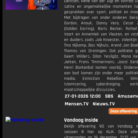
Derksen, René van der Gijp en Wilfred G
satire en ongemakkelijke momenten to
gesprekken over sport, politiek en maat
Met bijdragen van onder anderen Gerar
Gordon, Anouk, Danny Vera, Cesar Z
(Golden Earring), Boris Becker, Rafae
Vaart en Annemiek van Vleuten, en vas
en duiders zoals Job Knoester, Valentijn
Tina Nijkamp, Bas Nijhuis, Arend Jan Boe
Thomas van Groningen. Ook politieke g
Geert Wilders, Dilan Yesilgöz, Mona Kei
Jetten, Frans Timmermans, Joost Ee
Henri Bontenbal komen voorbij. Onderw
aan bod komen zijn onder meer politiek,
media, Extinction Rebellion, klima
islamisering, cyberdreiging, o
maatschappelijke discussies.
27-01-2026 12:00
SBS
Amuseme
Mensen.TV
Nieuws.TV
Vandaag Inside
Bekijk aflevering 90 van Vandaag I
seizoen 8 hier op KIJK. Deze aflev
uitgezonden op 19 december, 21:37 uur 