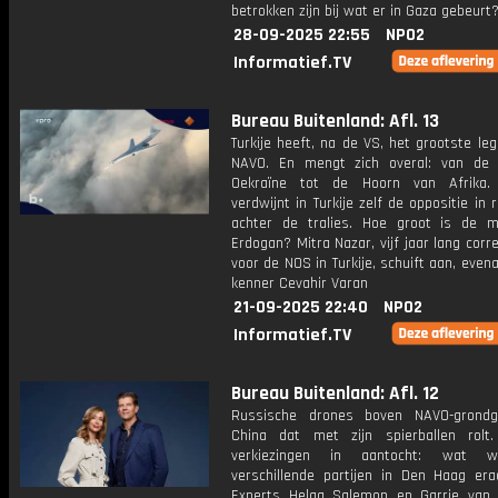
betrokken zijn bij wat er in Gaza gebeurt
28-09-2025 22:55
NPO2
Informatief.TV
Bureau Buitenland: Afl. 13
Turkije heeft, na de VS, het grootste le
NAVO. En mengt zich overal: van de 
Oekraïne tot de Hoorn van Afrika. 
verdwijnt in Turkije zelf de oppositie in
achter de tralies. Hoe groot is de 
Erdogan? Mitra Nazar, vijf jaar lang cor
voor de NOS in Turkije, schuift aan, evenal
kenner Cevahir Varan
21-09-2025 22:40
NPO2
Informatief.TV
Bureau Buitenland: Afl. 12
Russische drones boven NAVO-grondg
China dat met zijn spierballen rol
verkiezingen in aantocht: wat w
verschillende partijen in Den Haag er
Experts Helga Salemon en Garrie van 