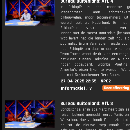
Bureau Buitenland: Afl. 4
In Ethiopië is een moderne gou
losgebarsten. Geen schatzoek
pikhouwelen, maar bitcoin-miners ui
wereld, ook uit Nederland. En niet 
Ethiopië: miners struinen de hele werel
landen met de meest aantrekkelijke voo
Wat levert het die landen zelf nou eige
Journalist Bram Vermeulen reisde voor F
naar Ethiopië om daar achter te komen.
Team Trump wordt de druk op een mogelij
het-vuren tussen Oekraïne en Rusla
hoger opgevoerd, waarbij Poetins
Amerika's eisen lijken te worden. We 
het met Ruslandkenner Derk Sauer.
27-04-2025 22:55
NPO2
Informatief.TV
Bureau Buitenland: Afl. 3
Bondskanselier in spe Merz heeft zijn e
reizen bekend gemaakt: eerst Parijs en
Warschau. Hoe verhoudt Polen zich tot 
en tot de nieuwe roep vanuit Eur