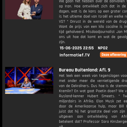
We gaan het hebben over de aanvallen v
op Iran. Hoe ontwikkelt zich dat in d
dagen, wat is de kans op een groter con
is het ultieme doel van Israël en welke r
VS? * Onrust in de wereld van de drug
Want de prijs van een kilo cocaïne is i
tijd gehalveerd. Misdaadjournalist Jan 
ons uit hoe dat komt en wat de gevol
zijn.
15-06-2025 22:55
NPO2
Informatief.TV
Bureau Buitenland: Afl. 9
Het leek een week van tegenslagen voo
met onder meer die vernietigende dro
van de Oekraïners. Dus hoe is de stemmi
Kremlin? En wat gaat Poetin doen? We v
Rusland-kenner Hubert Smeets. * Tw
miljardairs in Afrika. Elon Musk zet e
door de Amerikaanse hulp, maar Bill 
juist dat hij het grootste deel van zijn
uitgeven aan ontwikkeling van Afr
betekent dat? Professor Sara Kinsbergen
uit.