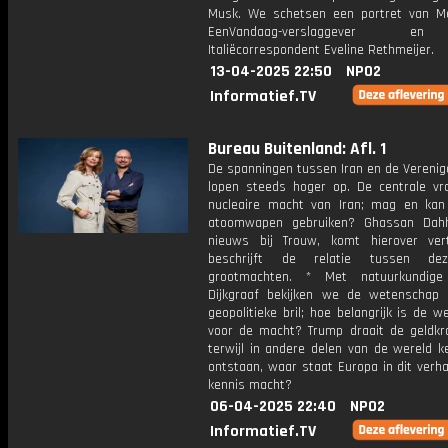
Musk. We schetsen een portret van M
EenVandaag-verslaggever e
Italiëcorrespondent Eveline Rethmeijer.
13-04-2025 22:50
NPO2
Informatief.TV
Bureau Buitenland: Afl. 1
De spanningen tussen Iran en de Verenig
lopen steeds hoger op. De centrale vr
nucleaire macht van Iran; mag en kan
atoomwapen gebruiken? Ghassan Dahh
nieuws bij Trouw, komt hierover ver
beschrijft de relatie tussen d
grootmachten. * Met natuurkundige
Dijkgraaf bekijken we de wetenschap
geopolitieke bril; hoe belangrijk is de 
voor de macht? Trump draait de geldkra
terwijl in andere delen van de wereld k
ontstaan, waar staat Europa in dit verha
kennis macht?
06-04-2025 22:40
NPO2
Informatief.TV