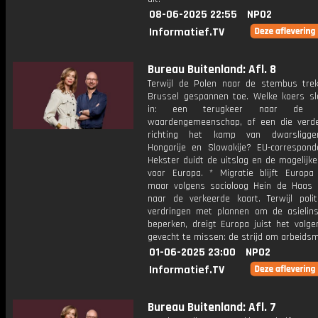
08-06-2025 22:55
NPO2
Informatief.TV
Bureau Buitenland: Afl. 8
Terwijl de Polen naar de stembus trekk
Brussel gespannen toe. Welke koers sl
in: een terugkeer naar de E
waardengemeenschap, of een die verder
richting het kamp van dwarsligge
Hongarije en Slowakije? EU-correspond
Hekster duidt de uitslag en de mogelijk
voor Europa. * Migratie blijft Europa 
maar volgens socioloog Hein de Haas 
naar de verkeerde kaart. Terwijl politi
verdringen met plannen om de asielin
beperken, dreigt Europa juist het volge
gevecht te missen: de strijd om arbeidsm
01-06-2025 23:00
NPO2
Informatief.TV
Bureau Buitenland: Afl. 7