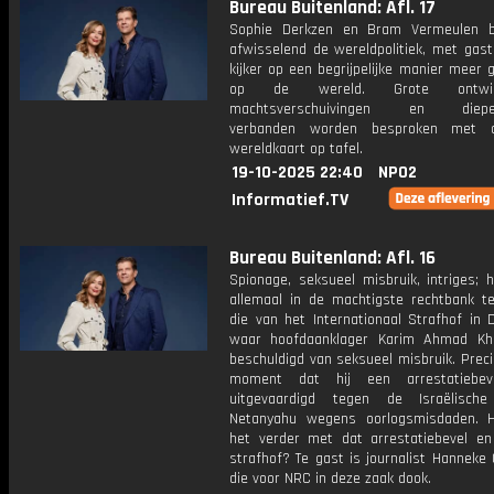
Bureau Buitenland: Afl. 17
Sophie Derkzen en Bram Vermeulen b
afwisselend de wereldpolitiek, met gast
kijker op een begrijpelijke manier meer 
op de wereld. Grote ontwikke
machtsverschuivingen en dieper
verbanden worden besproken met 
wereldkaart op tafel.
19-10-2025 22:40
NPO2
Informatief.TV
Bureau Buitenland: Afl. 16
Spionage, seksueel misbruik, intriges; 
allemaal in de machtigste rechtbank te
die van het Internationaal Strafhof in 
waar hoofdaanklager Karim Ahmad Kh
beschuldigd van seksueel misbruik. Prec
moment dat hij een arrestatiebev
uitgevaardigd tegen de Israëlische
Netanyahu wegens oorlogsmisdaden. 
het verder met dat arrestatiebevel e
strafhof? Te gast is journalist Hanneke 
die voor NRC in deze zaak dook.