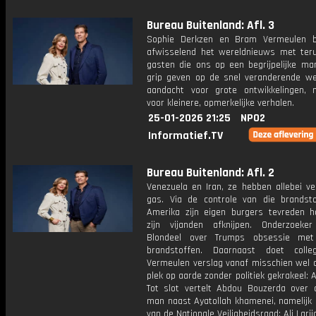
Bureau Buitenland: Afl. 3
Sophie Derkzen en Bram Vermeulen b
afwisselend het wereldnieuws met ter
gasten die ons op een begrijpelijke ma
grip geven op de snel veranderende we
aandacht voor grote ontwikkelingen,
voor kleinere, opmerkelijke verhalen.
25-01-2026 21:25
NPO2
Informatief.TV
Bureau Buitenland: Afl. 2
Venezuela en Iran, ze hebben allebei ve
gas. Via de controle van die brandst
Amerika zijn eigen burgers tevreden 
zijn vijanden afknijpen. Onderzoeke
Blondeel over Trumps obsessie met 
brandstoffen. Daarnaast doet coll
Vermeulen verslag vanaf misschien wel d
plek op aarde zonder politiek gekrakeel: A
Tot slot vertelt Abdou Bouzerda over 
man naast Ayatollah khamenei, namelijk 
van de Nationale Veiligheidsraad: Ali Larija