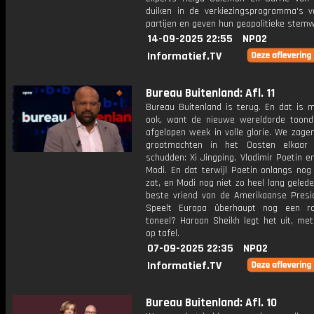
duiken in de verkiezingsprogramma's 
partijen en geven hun geopolitieke stemwi
14-09-2025 22:55
NPO2
Informatief.TV
Bureau Buitenland: Afl. 11
Bureau Buitenland is terug. En dat is 
ook, want de nieuwe wereldorde toond
afgelopen week in volle glorie. We zage
grootmachten in het Oosten elkaar
schudden: Xi Jingping, Vladimir Poetin 
Modi. En dat terwijl Poetin onlangs nog
zat, en Modi nog niet zo heel lang gelede
beste vriend van de Amerikaanse Presid
Speelt Europa überhaupt nog een ro
toneel? Haroon Sheikh legt het uit, met
op tafel.
07-09-2025 22:35
NPO2
Informatief.TV
Bureau Buitenland: Afl. 10