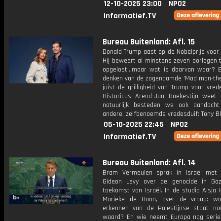
12-10-2025 23:00
NPO2
Informatief.TV
Bureau Buitenland: Afl. 15
Donald Trump aast op de Nobelprijs voor
Hij beweert al minstens zeven oorlogen 
opgelost...maar wat is daarvan waar? 
denken van de zogenaamde 'Mad man-theo
juist de grilligheid van Trump voor vre
Historicus Arend-Jan Boekestijn weet
natuurlijk besteden we ook aandach
andere, zelfbenoemde vredesduif: Tony Bl
05-10-2025 22:45
NPO2
Informatief.TV
Bureau Buitenland: Afl. 14
Bram Vermeulen sprak in Israël met j
Gideon Levy over de genocide in Ga
toekomst van Israël. In de studio Aisja
Marieke de Hoon, over de vraag: wa
erkennen van de Palestijnse staat no
waard? En wie neemt Europa nog serie