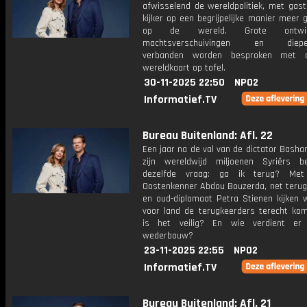
afwisselend de wereldpolitiek, met gast
kijker op een begrijpelijke manier meer 
op de wereld. Grote ontwikke
machtsverschuivingen en dieper
verbanden worden besproken met 
wereldkaart op tafel.
30-11-2025 22:50
NPO2
Informatief.TV
Bureau Buitenland: Afl. 22
Een jaar na de val van de dictator Basha
zijn wereldwijd miljoenen Syriërs 
dezelfde vraag: ga ik terug? Met
Oostenkenner Abdou Bouzerda, net terug 
en oud-diplomaat Petra Stienen kijken 
voor land de terugkeerders terecht ko
is het veilig? En wie verdient er
wederbouw?
23-11-2025 22:55
NPO2
Informatief.TV
Bureau Buitenland: Afl. 21