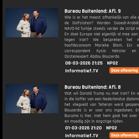
Bureau Buitenland: Afl. 9
Wie is er het meest afhankelijk van olie 
de Golfstaten? Worden Saoedi-Arabi
NAVO-lid Turkije steeds verder de strijd 
En doet Europa niet eigenlijk al mee aan
tegen Iran? We bespreken het m
hoofdeconoom Marieke Blom, EU- 
correspondent Kysia Hekster en
Oostenexpert Abdou Bouzerda.
08-03-2026 21:25
NPO2
Informatief.TV
Bureau Buitenland: Afl. 8
Wat wil Donald Trump nu met Iran? En w
in die koffer van een Nederlandse diplom
het vliegveld van Teheran werd geope
Bouzerda is er voor ons ingedoken. E
Buruma is hier, met hem gaat het over 
en moedig zijn in angstige tijden.
01-03-2026 21:20
NPO2
Informatief.TV