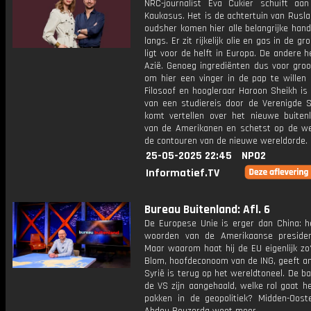
NRC-journalist Eva Cukier schuift aa
Kaukasus. Het is de achtertuin van Rusl
oudsher komen hier alle belangrijke han
langs. Er zit rijkelijk olie en gas in de g
ligt voor de helft in Europa. De andere hel
Azië. Genoeg ingrediënten dus voor gro
om hier een vinger in de pap te willen 
Filosoof en hoogleraar Haroon Sheikh is
van een studiereis door de Verenigde St
komt vertellen over het nieuwe buitenl
van de Amerikanen en schetst op de we
de contouren van de nieuwe wereldorde.
25-05-2025 22:45
NPO2
Informatief.TV
Bureau Buitenland: Afl. 6
De Europese Unie is erger dan China: he
woorden van de Amerikaanse preside
Maar waarom haat hij de EU eigenlijk zo
Blom, hoofdeconoom van de ING, geeft an
Syrië is terug op het wereldtoneel. De 
de VS zijn aangehaald, welke rol gaat h
pakken in de geopolitiek? Midden-Oost