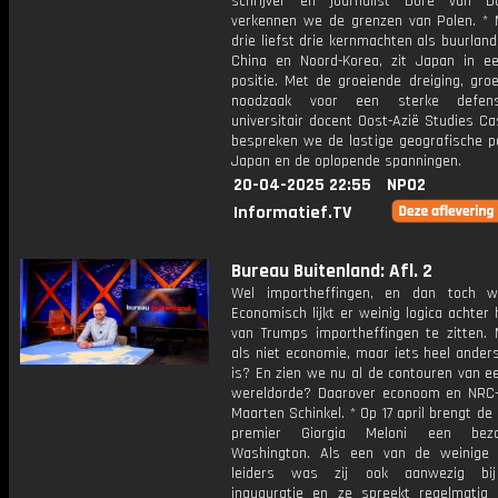
schrijver en journalist Dore van D
verkennen we de grenzen van Polen. *
drie liefst drie kernmachten als buurland
China en Noord-Korea, zit Japan in ee
positie. Met de groeiende dreiging, gro
noodzaak voor een sterke defen
universitair docent Oost-Azië Studies C
bespreken we de lastige geografische po
Japan en de oplopende spanningen.
20-04-2025 22:55
NPO2
Informatief.TV
Bureau Buitenland: Afl. 2
Wel importheffingen, en dan toch w
Economisch lijkt er weinig logica achter 
van Trumps importheffingen te zitten.
als niet economie, maar iets heel ander
is? En zien we nu al de contouren van e
wereldorde? Daarover econoom en NRC-j
Maarten Schinkel. * Op 17 april brengt de 
premier Giorgia Meloni een bez
Washington. Als een van de weinige
leiders was zij ook aanwezig bi
inauguratie en ze spreekt regelmatig