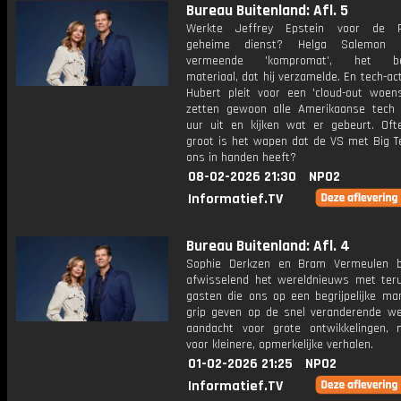
Bureau Buitenland: Afl. 5
Werkte Jeffrey Epstein voor de R
geheime dienst? Helga Salemon 
vermeende 'kompromat', het bel
materiaal, dat hij verzamelde. En tech-act
Hubert pleit voor een 'cloud-out woen
zetten gewoon alle Amerikaanse tech
uur uit en kijken wat er gebeurt. Oft
groot is het wapen dat de VS met Big T
ons in handen heeft?
08-02-2026 21:30
NPO2
Informatief.TV
Bureau Buitenland: Afl. 4
Sophie Derkzen en Bram Vermeulen b
afwisselend het wereldnieuws met ter
gasten die ons op een begrijpelijke ma
grip geven op de snel veranderende we
aandacht voor grote ontwikkelingen,
voor kleinere, opmerkelijke verhalen.
01-02-2026 21:25
NPO2
Informatief.TV