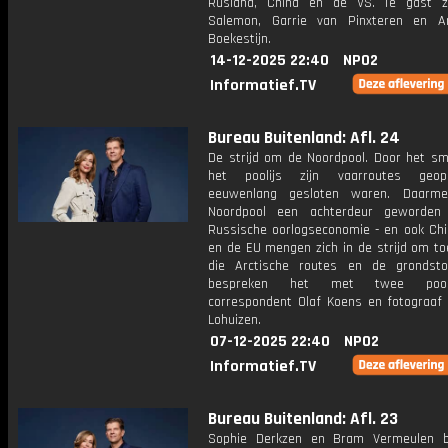
Rusland, China en de VS. Te gast z
Salemon, Garrie van Pinxteren en A
Boekestijn.
14-12-2025 22:40
NPO2
Informatief.TV
Bureau Buitenland: Afl. 24
De strijd om de Noordpool. Door het sm
het poolijs zijn vaarroutes geo
eeuwenlang gesloten waren. Daarm
Noordpool een achterdeur geworden
Russische oorlogseconomie - en ook Chi
en de EU mengen zich in de strijd om to
die Arctische routes en de grondst
bespreken het met twee poolrei
correspondent Olaf Koens en fotograaf 
Lohuizen.
07-12-2025 22:40
NPO2
Informatief.TV
Bureau Buitenland: Afl. 23
Sophie Derkzen en Bram Vermeulen b