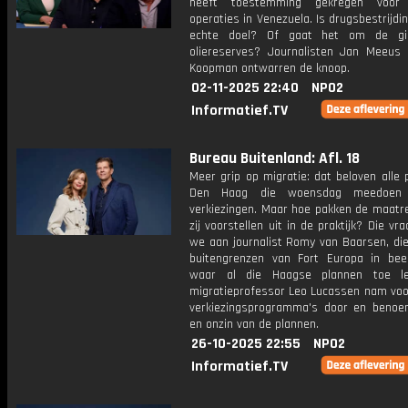
heeft toestemming gekregen voor
operaties in Venezuela. Is drugsbestrijdi
echte doel? Of gaat het om de gig
oliereserves? Journalisten Jan Meeus
Koopman ontwarren de knoop.
02-11-2025 22:40
NPO2
Informatief.TV
Bureau Buitenland: Afl. 18
Meer grip op migratie: dat beloven alle p
Den Haag die woensdag meedoen
verkiezingen. Maar hoe pakken de maatre
zij voorstellen uit in de praktijk? Die vra
we aan journalist Romy van Baarsen, die
buitengrenzen van Fort Europa in bee
waar al die Haagse plannen toe le
migratieprofessor Leo Lucassen nam voor
verkiezingsprogramma's door en benoe
en onzin van de plannen.
26-10-2025 22:55
NPO2
Informatief.TV