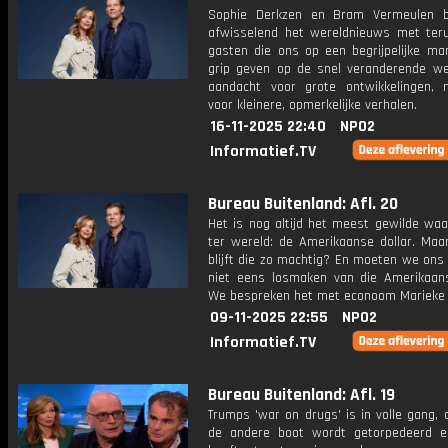
Sophie Derkzen en Bram Vermeulen b
afwisselend het wereldnieuws met ter
gasten die ons op een begrijpelijke ma
grip geven op de snel veranderende we
aandacht voor grote ontwikkelingen,
voor kleinere, opmerkelijke verhalen.
16-11-2025 22:40
NPO2
Informatief.TV
Bureau Buitenland: Afl. 20
Het is nog altijd het meest gewilde waa
ter wereld: de Amerikaanse dollar. Ma
blijft die zo machtig? En moeten we ons
niet eens losmaken van die Amerikaa
We bespreken het met econoom Marieke
09-11-2025 22:55
NPO2
Informatief.TV
Bureau Buitenland: Afl. 19
Trumps 'war on drugs' is in volle gang,
de andere boot wordt getorpedeerd 