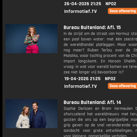
26-04-2026 21:25
NPO2
Informatief.TV
Bureau Buitenland: Afl. 15
In de strijd om de straat van Hormuz sta
een paal boven water: met één zeestra
de wereldhandel platleggen. Maar waa
nog meer? Ruben Terlou over de St
Malakka, waar tachtig procent van de Chi
import langskomt. En Haroon Sheikh
vraag: in wat voor wereld komen we tere
zee niet langer vrij bevaarbaar is?
19-04-2026 21:25
NPO2
Informatief.TV
Bureau Buitenland: Afl. 14
Sophie Derkzen en Bram Vermeulen b
afwisselend het wereldnieuws met ter
gasten die ons op een begrijpelijke ma
grip geven op de snel veranderende we
aandacht voor grote ontwikkelingen,
voor kleinere, opmerkelijke verhalen.