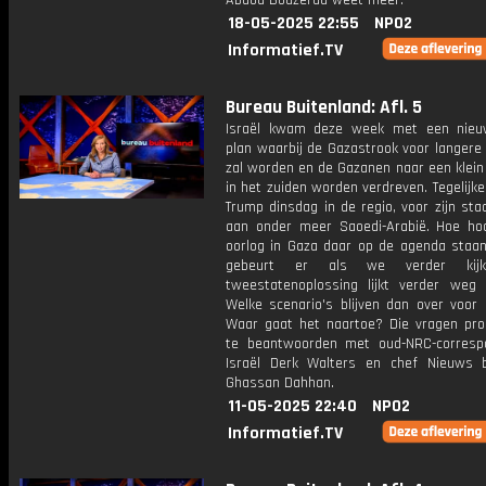
Abdou Bouzerda weet meer.
18-05-2025 22:55
NPO2
Informatief.TV
Bureau Buitenland: Afl. 5
Israël kwam deze week met een nieuw
plan waarbij de Gazastrook voor langere 
zal worden en de Gazanen naar een klein
in het zuiden worden verdreven. Tegelijker
Trump dinsdag in de regio, voor zijn st
aan onder meer Saoedi-Arabië. Hoe ho
oorlog in Gaza daar op de agenda staa
gebeurt er als we verder kij
tweestatenoplossing lijkt verder weg 
Welke scenario's blijven dan over voor 
Waar gaat het naartoe? Die vragen pr
te beantwoorden met oud-NRC-corresp
Israël Derk Walters en chef Nieuws b
Ghassan Dahhan.
11-05-2025 22:40
NPO2
Informatief.TV