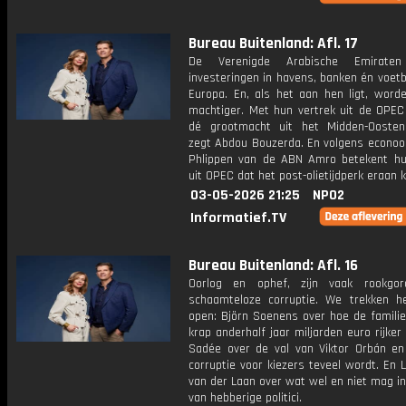
Bureau Buitenland: Afl. 17
De Verenigde Arabische Emirate
investeringen in havens, banken én voetb
Europa. En, als het aan hen ligt, word
machtiger. Met hun vertrek uit de OPEC 
dé grootmacht uit het Midden-Ooste
zegt Abdou Bouzerda. En volgens econo
Phlippen van de ABN Amro betekent hu
uit OPEC dat het post-olietijdperk eraan 
03-05-2026 21:25
NPO2
Informatief.TV
Bureau Buitenland: Afl. 16
Oorlog en ophef, zijn vaak rookgor
schaamteloze corruptie. We trekken he
open: Björn Soenens over hoe de familie
krap anderhalf jaar miljarden euro rijker 
Sadée over de val van Viktor Orbán e
corruptie voor kiezers teveel wordt. En
van der Laan over wat wel en niet mag i
van hebberige politici.