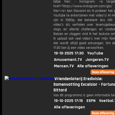
kijkje hier: - Instagram: <a target
href="https://www.instagram.com/gio/
hier</a> ben Giovanni en ik probeer het 
YouTube te entertainen met video's! Al mi
zijn in 1080p, dat betekent dus HD! 
video's als verhalen over levensgebeur
vlogs en allerlei challenges en rando
Reizen en vloggen vind ik het leukste o
Ik upload ook veel video's met mijn fam
dat wordt altijd goed ontvangen. Om 
17:30 kan jij een video verwachten.
19-10-2025 17:30
YouTube
Amusement.TV
Jongeren.TV
Mensen.TV
Alle afleveringen
Vriendenloterij Eredivisie:
Samenvatting Excelsior - Fortun
Sittard
Van dit programma is geen informatie be
19-10-2025 17:15
ESPN
Voetbal.
Alle afleveringen