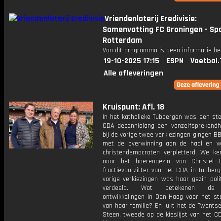
Vriendenloterij Eredivisie:
Samenvatting FC Groningen - Sp
Rotterdam
Van dit programma is geen informatie be
19-10-2025 17:15
ESPN
Voetbal.
Alle afleveringen
Kruispunt: Afl. 18
In het katholieke Tubbergen was een st
CDA decennialang een vanzelfsprekendh
bij de vorige twee verkiezingen gingen 
met de overwinning aan de haal en 
christendemocraten verpletterd. We ke
naar het boerengezin van Christel Lu
fractievoorzitter van het CDA in Tubberg
vorige verkiezingen was haar gezin poli
verdeeld. Wat betekenen de 
ontwikkelingen in Den Haag voor het s
van haar familie? En lukt het de Twents
Steen, tweede op de kieslijst van het C