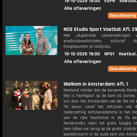
19-10-2025 19:00
ESPN
Voetbal
Alle afleveringen
NOS Studio Sport Voetbal: Afl. 2
Met uitgebreide samenvattingen 
eredivisiewedstrijden. Inclusief do
hoogtepunten en analyses.
19-10-2025 19:00
NPO1
Voetbal
Alle afleveringen
Welkom in Amsterdam: Afl. 1
Niemand minder dan de beroemde Remb
Rijn is hoofdgast op de bank bij Dorine. 
ons door het Amsterdam van de 13e tot 
17e eeuw: vanaf het ontstaan van d
nederzetting Amstelredamme in het mo
aan de rijke hoofdstad in de 17e e
Rembrandts roem tot grote hoogte s
hem kijken we terug op de grote stadsbr
beeldenstorm in de oude kerk van Amst