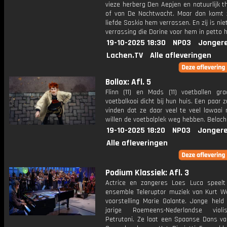
vieze herberg Den Aepjen en natuurlijk 
of van De Nachtwacht. Maar dan komt z
liefde Saskia hem verrassen. En zij is nie
verrassing die Dorine voor hem in petto h
19-10-2025 18:30
NPO3
Jonger
Lachen.TV
Alle afleveringen
Bollox: Afl. 5
Flinn (11) en Mads (11) voetballen gr
voetbalkooi dicht bij hun huis. Een paar 
vinden dat ze daar veel te veel lawaai
willen de voetbalplek weg hebben. Belache
19-10-2025 18:20
NPO3
Jongere
Alle afleveringen
Podium Klassiek: Afl. 3
Actrice en zangeres Loes Luca speel
ensemble Teleruptor muziek van Kurt Wei
voorstelling Marie Galante. Jonge held 
jarige Roemeens-Nederlandse violi
Petrutoni. Ze laat een Spaanse Dans va