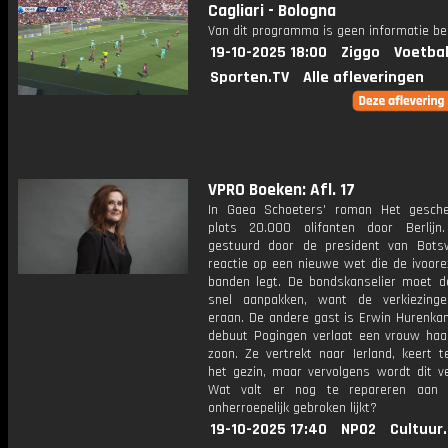
Cagliari - Bologna
Van dit programma is geen informatie be
19-10-2025 18:00
Ziggo
Voetbal
Sporten.TV
Alle afleveringen
VPRO Boeken: Afl. 17
In Gaea Schoeters' roman Het gesch
plots 20.000 olifanten door Berlijn
gestuurd door de president van Bots
reactie op een nieuwe wet die de ivoore
banden legt. De bondskanselier moet de
snel aanpakken, want de verkiezing
eraan. De andere gast is Erwin Hurenkam
debuut Pogingen verlaat een vrouw ha
zoon. Ze vertrekt naar Ierland, keert t
het gezin, maar vervolgens wordt dit v
Wat valt er nog te repareren aan 
onherroepelijk gebroken lijkt?
19-10-2025 17:40
NPO2
Cultuur