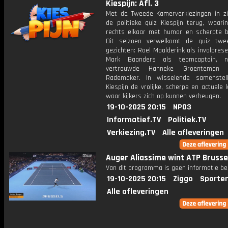
Kiespijn: Afl. 3
Met de Tweede Kamerverkiezingen in zi
de politieke quiz Kiespijn terug, waari
rechts elkaar met humor en scherpte be
Dit seizoen verwelkomt de quiz twe
gezichten: Roel Maalderink als invalpres
Mark Baanders als teamcaptain, 
vertrouwde Hanneke Groenteman 
Rademaker. In wisselende samenstelli
Kiespijn de vrolijke, scherpe en actuele 
waar kijkers zich op kunnen verheugen.
19-10-2025 20:15
NPO3
Informatief.TV
Politiek.TV
Verkiezing.TV
Alle afleveringen
Auger Aliassime wint ATP Brusse
Van dit programma is geen informatie be
19-10-2025 20:15
Ziggo
Sporte
Alle afleveringen