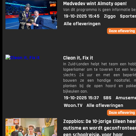
Medvedev wint Almaty open!
Van dit programma is geen informatie be
19-10-2025 15:45
Ziggo
Sporte
Alle afleveringen
Clean it, Fix it
In Zuid-Londen helpt het team een ​​hob
logeerkamer om te toveren tot een lesr
slechts 24 uur en met een beperkt
bouwen ze een handige naaitafel, 
planken bij de open haard en pakk
bijkeuken aan.
19-10-2025 15:37
SBS
Amuseme
Woon.TV
Alle afleveringen
Zappbios: De 10-jarige Eileen hee
autisme en wordt geconfrontee
een schoolreisje, voor haar