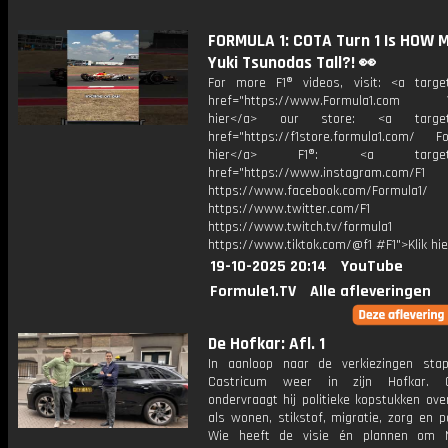
FORMULA 1: COTA Turn 1 Is HOW 
Yuki Tsunodas Tall?! 👀
For more F1® videos, visit: <a target
href="https://www.Formula1.com Vis
hier</a> our store: <a target=
href="https://f1store.formula1.com/ Fol
hier</a> F1®: <a target="_
href="https://www.instagram.com/F1
https://www.facebook.com/Formula1/
https://www.twitter.com/F1
https://www.twitch.tv/formula1
https://www.tiktok.com/@f1 #F1">Klik hi
19-10-2025 20:14
YouTube
Formule1.TV
Alle afleveringen
De Hofkar: Afl. 1
In aanloop naar de verkiezingen sta
Castricum weer in zijn Hofkar. 
ondervraagt hij politieke kopstukken ov
als wonen, stikstof, migratie, zorg en po
Wie heeft de visie én plannen om N