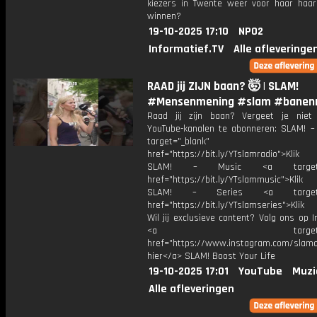
kiezers in Twente weer voor haar haar 
winnen?
19-10-2025 17:10
NPO2
Informatief.TV
Alle afleveringe
RAAD jij ZIJN baan? 🤯 | SLAM!
#Mensenmening #slam #banen
Raad jij zijn baan? Vergeet je nie
YouTube-kanalen te abonneren: SLAM! –
target="_blank"
href="https://bit.ly/YTslamradio">Klik
SLAM! – Music <a target="_
href="https://bit.ly/YTslammusic">Klik
SLAM! – Series <a target="
href="https://bit.ly/YTslamseries">Klik
Wil jij exclusieve content? Volg ons op 
<a target="_bl
href="https://www.instagram.com/slamoff
hier</a> SLAM! Boost Your Life
19-10-2025 17:01
YouTube
Muzi
Alle afleveringen