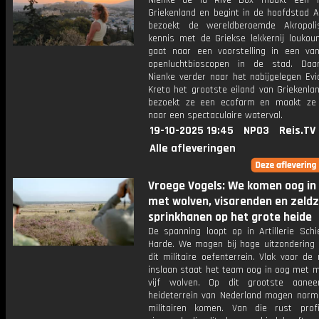
Nienke de la Rive Box maakt een r
Griekenland en begint in de hoofdstad A
bezoekt de wereldberoemde Akropoli
kennis met de Griekse lekkernij louko
gaat naar een voorstelling in een va
openluchtbioscopen in de stad. Daa
Nienke verder naar het nabijgelegen Evi
Kreta het grootste eiland van Griekenlan
bezoekt ze een ecofarm en maakt ze
naar een spectaculaire waterval.
19-10-2025 19:45
NPO3
Reis.TV
Alle afleveringen
Vroege Vogels: We komen oog in
met wolven, visarenden en zeld
sprinkhanen op het grote heide
De spanning loopt op in Artillerie Schi
Harde. We mogen bij hoge uitzondering 
dit militaire oefenterrein. Vlak voor de
inslaan staat het team oog in oog met m
vijf wolven. Op dit grootste aanee
heideterrein van Nederland mogen norma
militairen komen. Van die rust prof