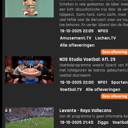
Scholten in vele gedaantes de kijker me
een licht absurdistische trip door de v
tijdgeest. Soms hard, soms zacht, maar 
veel liefde voor de diersoort waar we n
toe behoren. En verder kijkend dan de Ra
19-10-2025 22:05
NPO3
Amusement.TV
Lachen.TV
Alle afleveringen
NOS Studio Voetbal: Afl. 29
Voetbalprogramma waarin Sjoerd van 
met tafelgasten de laatste gebeurteniss
voetbal doorneemt.
19-10-2025 22:00
NPO1
Sporten
Voetbal.TV
Alle afleveringen
Levante - Rayo Vallecano
Van dit programma is geen informatie be
19-10-2025 21:45
Ziggo
Voetbal