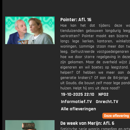
Pointer: Afl. 16
Hoe kan het dat tijdens deze wo
tienduizenden gebouwen langdurig lee
verkrotten? Pointer maakt een bizarre
langs lege kerken, kantoren, winkels
woningen, sommige staan meer dan twi
leeg. Gefrustreerde vastgoedeigenaren 
hoe we door starre regelgeving in dez
zijn gekomen. Maar de overheid wijst j
eigenaren en wil boetes op leegstand.
helpen? Of hebben we meer aan d
generatie krakers? Of aan de 84-jarige
uit Gouda, die bouwt zelf maar lege pan
huizen. Helpt hij ons uit deze nood?
19-10-2025 22:10
NPO2
Informatief.TV
Onrecht.TV
Alle afleveringen
De week van Merijn: Afl. 6
Satirische serie waarin comedian en act