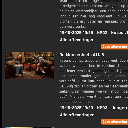
visarend, die dit droge gebied heeft on
broedgebied, een unicum. We gaan op 
de kleine wrattenbijter, een sprinkhaan 
land alleen hier nog voorkomt. En we
planten als grondster en riempjes profi
de zware tanks.
19-10-2025 19:25
NPO2
Natuur.
Alle afleveringen
De Mensenbieb: Afl. 6
Keyano gamet graag en best veel. Daaro
weten: wanneer ben je verslaafd? La
als tiener een hele goede gamer. Hij ble
niet meer zonder gamen te kunnen,
verslaafd. Oliva kan absoluut niet teg
Gelukkig zijn er artsen en verpleegkundi
ziekenhuizen kunnen werken, maar ho
dat? Mishaëla werkt al zeventien j
spoedeisende hulp.
19-10-2025 19:20
NPO3
Jongere
Alle afleveringen