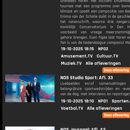
Granados horen. Het Ricciotti Ensembl
tournee met een programma over bom
klimaat en speelt een compositie van Be
Emma van der Schalie duikt in de geschi
het notenschrift, waarna drie zanger
Koninklijk Conservatorium in Den 
voorbeeld van vroege meerstemmig
gehore brengen. Sven Figee laat horen w
fan is van de hedendaagse componist Max
19-10-2025 18:15
NPO2
Amusement.TV
Cultuur.TV
Muziek.TV
Alle afleveringen
NOS Studio Sport: Afl. 33
Livebeelden en/of samenvattinge
belangrijkste sportwedstrijden en -ev
van de dag, met interviews en reportages
19-10-2025 18:10
NPO1
Sporten
Voetbal.TV
Alle afleveringen
NOS Journaal: Afl. 42