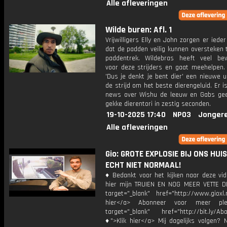
Alle afleveringen
Wilde buren: Afl. 1
Vrijwilligers Elly en John zorgen er ieder
dat de padden veilig kunnen oversteken 
paddentrek. Wildebras heeft veel be
voor deze strijders en gaat meehelpen. 
'Dus je denkt je bent dier' een nieuwe u
de strijd om het beste dierengeluid. Er i
news over Wishu de leeuw en Gabs gee
gekke dierentori in zestig seconden.
19-10-2025 17:40
NPO3
Jonger
Alle afleveringen
Gio: GROTE EXPLOSIE BIJ ONS HUIS!
ECHT NIET NORMAAL!
♦ Bedankt voor het kijken naar deze vid
hier mijn TRUIEN EN NOG MEER VETTE D
target="_blank" href="http://www.gioxl.
hier</a> Abonneer voor meer ple
target="_blank" href="http://bit.ly/Ab
♦">Klik hier</a> Mij dagelijks volgen?