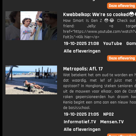
Kwebbelkop: We’re so cooked😳
How Smart Is Gen Z 😳😂 Check out
friend: Jelly: <a target="
href="https://www.youtube.com/watch?v
FoIt3s">Klik hier</a>
19-10-2025 21:08
YouTube
Gam
Alle afleveringen
Metropolis: Afl. 17
Wat betekent het om oud te worden en h
dat waardig, met lef of juist met 
opstaan? In Hongkong steken senioren 
uit de mouwen voor elkaar, aan de Cost
raken gepensioneerden hun droom kwi
Kenia begint een oma aan een nieuw hoo
de basisschool.
19-10-2025 21:05
NPO2
Informatief.TV
Mensen.TV
Alle afleveringen