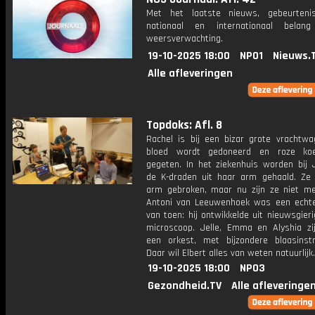
Met het laatste nieuws, gebeurteni
nationaal en internationaal bela
weersverwachting.
19-10-2025 18:00
NPO1
Nieuws.
Alle afleveringen
Topdoks: Afl. 8
Rachel is bij een bizar grote vrachtw
bloed wordt gedoneerd en roze ko
gegeten. In het ziekenhuis worden bij 
de K-draden uit haar arm gehaald. Ze
arm gebroken, maar nu zijn ze niet me
Antoni van Leeuwenhoek was een echt
van toen: hij ontwikkelde uit nieuwsgier
microscoop. Jelle, Emma en Alyshia z
een orkest, met bijzondere blaasinst
Daar wil Elbert alles van weten natuurlijk.
19-10-2025 18:00
NPO3
Gezondheid.TV
Alle afleveringe