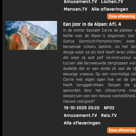
Amusement.TV
Lachen.TV
Mensen.TV
Alle afleveringen
Een jaar in de Alpen: Afl. 4
In de winter bezoekt Carrie de plekken 
liefde voor de Alpen is begonnen. Van 
Duitse Garmisch-Partenkirchen, wa
beroemde schans beklimt, via het Oos
dorpje waar ze als kind heeft leren skiën
dal waar ze ooit zelf ski-instructeur 
tussen alle besneeuwde bergtoppen word
duidelijk dat er een einde zit aan de t
eeuwige sneeuw. Op een voormalige skip
Carrie met eigen ogen hoe ver de glet
heeft teruggetrokken. Dorpen die g
geworden door het skitoerisme moe
aanpassen aan een nieuwe werkelijkheid. 
nieuwe voorgoed?
19-10-2025 20:20
NPO2
Amusement.TV
Reis.TV
Alle afleveringen