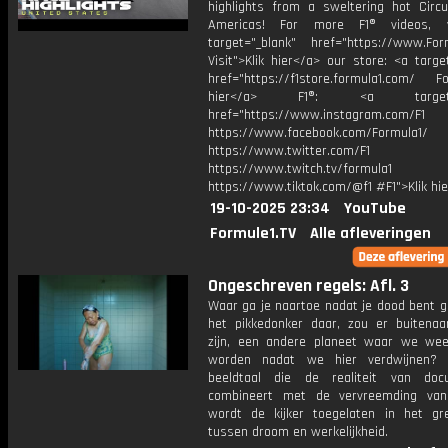
highlights from a sweltering hot Circu
Americas! For more F1® videos, v
target="_blank" href="https://www.For
Visit">Klik hier</a> our store: <a targe
href="https://f1store.formula1.com/ Fol
hier</a> F1®: <a target="_
href="https://www.instagram.com/F1
https://www.facebook.com/Formula1/
https://www.twitter.com/F1
https://www.twitch.tv/formula1
https://www.tiktok.com/@f1 #F1">Klik hi
19-10-2025 23:34
YouTube
Formule1.TV
Alle afleveringen
Ongeschreven regels: Afl. 3
Waar ga je naartoe nadat je dood bent g
het pikkedonker daar, zou er buitenaa
zijn, een andere planeet waar we we
worden nadat we hier verdwijnen?
beeldtaal die de realiteit van doc
combineert met de vervreemding van
wordt de kijker toegelaten in het gr
tussen droom en werkelijkheid.