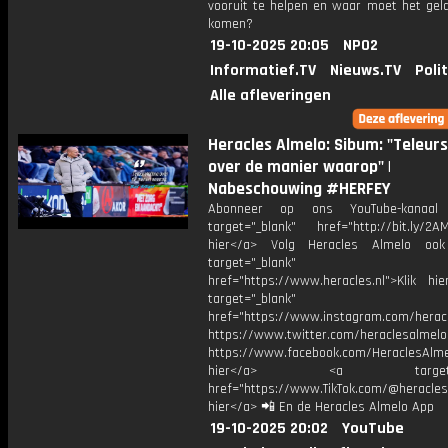
vooruit te helpen en waar moet het gel
komen?
19-10-2025 20:05
NPO2
Informatief.TV
Nieuws.TV
Poli
Alle afleveringen
Heracles Almelo: Sibum: "Teleurs
over de manier waarop" |
Nabeschouwing #HERFEY
Abonneer op ons YouTube-kanaal
target="_blank" href="http://bit.ly/2AM
hier</a> Volg Heracles Almelo oo
target="_blank"
href="https://www.heracles.nl">Klik hi
target="_blank"
href="https://www.instagram.com/herac
https://www.twitter.com/heraclesalmelo
https://www.facebook.com/HeraclesAlmel
hier</a> <a target="_
href="https://www.TikTok.com/@heracles
hier</a> 📲 En de Heracles Almelo App
19-10-2025 20:02
YouTube