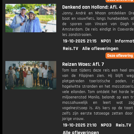
Denkend aan Holland: Afl. 4
Janny, André en Nhaan ontdekken Dr
boot en vouwfiets, langs hunebedden, al
de sporen van Vincent van Gogh i
Amsterdam. De reis eindigt in Coevorde
les zandstrooien.
19-10-2025 21:15
NPO1
Informat
Reis.TV
Alle afleveringen
Reizen Waes: Afl. 7
Tom laat tijdens deze reis een heel an
van de Filipijnen zien. Hij blijft w
platgetreden toeristische paden, 
hagelwitte stranden en het massatoeri
vele eilanden. Tom ontdekt het harde le
miljoenenstad Manila, belandt op een tr
massahuwelijk en leert wat zog
vogelnestsoep is. Als kers op de taart
zelfs zijn eerste tatoeage zetten door
jarige vrouw.
19-10-2025 21:10
NPO3
Reis.TV
Alle afleveringen