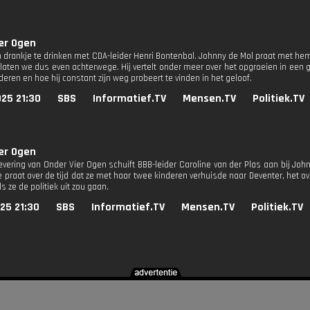
er Ogen
n drankje te drinken met CDA-leider Henri Bontenbal. Johnny de Mol praat met hem 
k laten we dus even achterwege. Hij vertelt onder meer over het opgroeien in een
nderen en hoe hij constant zijn weg probeert te vinden in het geloof.
25 21:30
SBS
Informatief.TV
Mensen.TV
Politiek.TV
er Ogen
levering van Onder Vier Ogen schuift BBB-leider Caroline van der Plas aan bij Jo
e praat over de tijd dat ze met haar twee kinderen verhuisde naar Deventer, het 
s ze de politiek uit zou gaan.
25 21:30
SBS
Informatief.TV
Mensen.TV
Politiek.TV