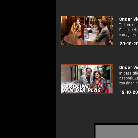
Onder Vi
Tijd om ee
De politie
van zijn ki
20-10-20
Onder Vi
In deze af
gesprek. Z
zou doen al
19-10-20