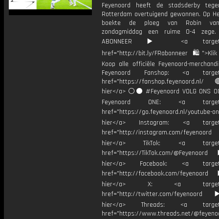
Feyenoord heeft de stadsderby tege
Rotterdam overtuigend gewonnen. Op He
boekte de ploeg van Robin van
zondagmiddag een ruime 0-4 zege.
ABONNEER ▶️ <a target="_
href="http://bit.ly/FRabonneer 🛍">Klik
Koop alle officiële Feyenoord-merchandi
Feyenoord Fanshop: <a target="
href="https://fanshop.feyenoord.nl/
hier</a> ⚪️⚫ #Feyenoord VOLG ONS OO
Feyenoord ONE: <a target="
href="https://go.feyenoord.nl/youtube-on
hier</a> Instagram: <a target=
href="http://instagram.com/feyenoord
hier</a> TikTok: <a target="
href="https://TikTok.com/@Feyenoord
hier</a> Facebook: <a target="
href="http://facebook.com/feyenoord
hier</a> X: <a target="_
href="http://twitter.com/feyenoord
hier</a> Threads: <a target="
href="https://www.threads.net/@feyeno