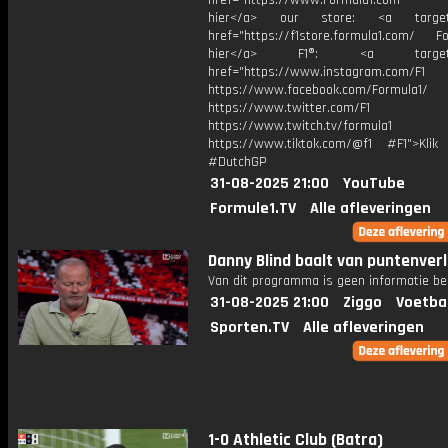
href="https://www.Formula1.com Vis
hier</a> our store: <a target=
href="https://f1store.formula1.com/ Fol
hier</a> F1®: <a target="_
href="https://www.instagram.com/F1
https://www.facebook.com/Formula1/
https://www.twitter.com/F1
https://www.twitch.tv/formula1
https://www.tiktok.com/@f1 #F1">Klik
#DutchGP
31-08-2025 21:00
YouTube
Formule1.TV
Alle afleveringen
Danny Blind baalt van puntenverl
Van dit programma is geen informatie be
31-08-2025 21:00
Ziggo
Voetba
Sporten.TV
Alle afleveringen
1-0 Athletic Club (Batra)