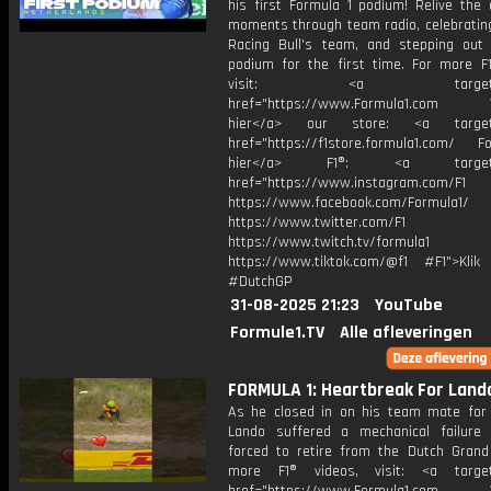
his first Formula 1 podium! Relive the 
moments through team radio, celebrating
Racing Bull's team, and stepping out
podium for the first time. For more F1
visit: <a target="_b
href="https://www.Formula1.com Vis
hier</a> our store: <a target=
href="https://f1store.formula1.com/ Fol
hier</a> F1®: <a target="_
href="https://www.instagram.com/F1
https://www.facebook.com/Formula1/
https://www.twitter.com/F1
https://www.twitch.tv/formula1
https://www.tiktok.com/@f1 #F1">Klik
#DutchGP
31-08-2025 21:23
YouTube
Formule1.TV
Alle afleveringen
FORMULA 1: Heartbreak For Land
As he closed in on his team mate for 
Lando suffered a mechanical failur
forced to retire from the Dutch Grand 
more F1® videos, visit: <a target=