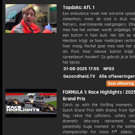
Topdoks: Afl. 1
Een ambulance moet met extreme spoed
ziekenhuis, maar de stad is druk me
fietsers, overstekende voetgangers. Elb
mee hoe het verkeer wordt stilgelegd. P
een button in haar buik. Het lijkt op e
Hierdoor krijgt ze haar medicijnen recht
haar maag. Rachel gaat mee naar het z
als Puck haar nieuwe button krijgt
spreekbeurt houden? Zo gebruik je je li
het beste.
31-08-2025 17:55
NPO3
Gezondheid.TV
Alle afleveringe
FORMULA 1: Race Highlights | 202
Grand Prix
Catch up with the thrilling moments
Dutch Grand Prix! With drama from ligh
flag, relive the collisions, safety ca
dramatic late-race retirement, m
potentially huge moment in the battl
championship! For more F1® videos, 