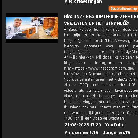
Alle afleveringen
Gio: ONZE GEADOPTEERDE ZEEHON
VRIJLATEN OP HET STRAND!🦭
♦ Bedankt voor het kijken naar deze vid
hier mijn TRUIEN EN NOG MEER VETTE D
target="_blank" href="http://www.gioxl.
hier</a> Abonneer voor meer ple
target="_blank" href="http://bit.ly/Ab
♦">Klik hier</a> Mij dagelijks volgen?
kijkje hier: - Instagram: <a target
href="https://www.instagram.com/gio/
hier</a> ben Giovanni en ik probeer het 
YouTube te entertainen met video's! Al mi
zijn in 1080p, dat betekent dus HD! 
video's als verhalen over levensgebeur
vlogs en allerlei challenges en rando
Reizen en vloggen vind ik het leukste o
Ik upload ook veel video's met mijn fam
dat wordt altijd goed ontvangen. Om 
17:30 kan jij een video verwachten.
31-08-2025 17:29
YouTube
Amusement.TV
Jongeren.TV