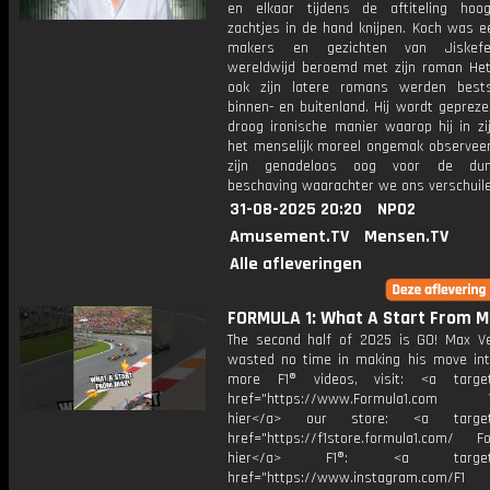
en elkaar tijdens de aftiteling hoo
zachtjes in de hand knijpen. Koch was e
makers en gezichten van Jiskef
wereldwijd beroemd met zijn roman Het
ook zijn latere romans werden bests
binnen- en buitenland. Hij wordt geprez
droog ironische manier waarop hij in zi
het menselijk moreel ongemak observeer
zijn genadeloos oog voor de du
beschaving waarachter we ons verschuile
31-08-2025 20:20
NPO2
Amusement.TV
Mensen.TV
Alle afleveringen
FORMULA 1: What A Start From M
The second half of 2025 is GO! Max V
wasted no time in making his move int
more F1® videos, visit: <a target=
href="https://www.Formula1.com Vis
hier</a> our store: <a target=
href="https://f1store.formula1.com/ Fol
hier</a> F1®: <a target="_
href="https://www.instagram.com/F1