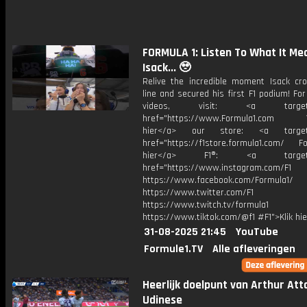
FORMULA 1: Listen To What It Me
Isack... 🥹
Relive the incredible moment Isack cr
line and secured his first F1 podium! Fo
videos, visit: <a target="
href="https://www.Formula1.com Vis
hier</a> our store: <a target=
href="https://f1store.formula1.com/ Fol
hier</a> F1®: <a target="_
href="https://www.instagram.com/F1
https://www.facebook.com/Formula1/
https://www.twitter.com/F1
https://www.twitch.tv/formula1
https://www.tiktok.com/@f1 #F1">Klik hi
31-08-2025 21:45
YouTube
Formule1.TV
Alle afleveringen
Heerlijk doelpunt van Arthur Att
Udinese