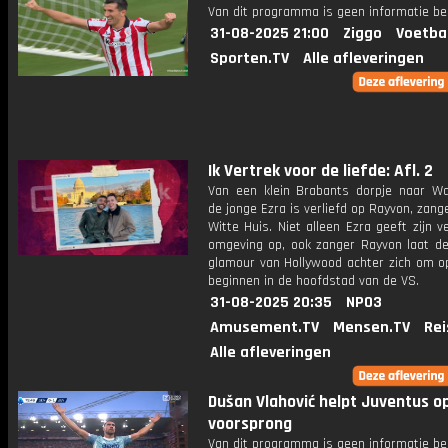
Van dit programma is geen informatie be
31-08-2025 21:00
Ziggo
Voetba
Sporten.TV
Alle afleveringen
Ik Vertrek voor de liefde: Afl. 2
Van een klein Brabants dorpje naar Wa
de jonge Ezra is verliefd op Rayvon, zang
Witte Huis. Niet alleen Ezra geeft zijn 
omgeving op, ook zanger Rayvon laat de 
glamour van Hollywood achter zich om o
beginnen in de hoofdstad van de VS.
31-08-2025 20:35
NPO3
Amusement.TV
Mensen.TV
Rei
Alle afleveringen
Dušan Vlahović helpt Juventus o
voorsprong
Van dit programma is geen informatie be