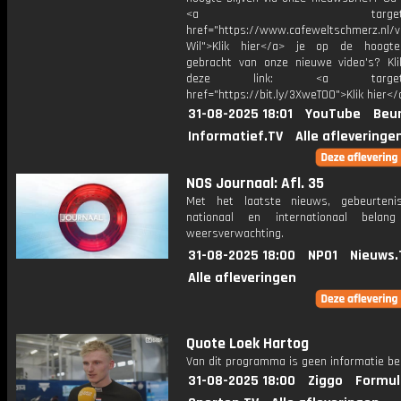
<a target="_bl
href="https://www.cafeweltschmerz.nl/v
Wil">Klik hier</a> je op de hoogt
gebracht van onze nieuwe video's? Kl
deze link: <a target="_
href="https://bit.ly/3XweTO0">Klik hier</
31-08-2025 18:01
YouTube
Beur
Informatief.TV
Alle afleveringe
NOS Journaal: Afl. 35
Met het laatste nieuws, gebeurteni
nationaal en internationaal bela
weersverwachting.
31-08-2025 18:00
NPO1
Nieuws.
Alle afleveringen
Quote Loek Hartog
Van dit programma is geen informatie be
31-08-2025 18:00
Ziggo
Formul