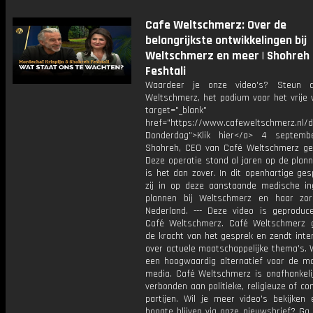
Cafe Weltschmerz: Over de
belangrijkste ontwikkelingen bij
Weltschmerz en meer | Shohreh
Feshtali
Waardeer je onze video's? Steun 
Weltschmerz, het podium voor het vrije 
target="_blank"
href="https://www.cafeweltschmerz.nl/
Donderdag">Klik hier</a> 4 septemb
Shohreh, CEO van Café Weltschmerz ge
Deze operatie stond al jaren op de plan
is het dan zover. In dit openhartige ge
zij in op deze aanstaande medische in
plannen bij Weltschmerz en haar zo
Nederland. --- Deze video is geproduc
Café Weltschmerz. Café Weltschmerz g
de kracht van het gesprek en zendt inte
over actuele maatschappelijke thema's. 
een hoogwaardig alternatief voor de m
media. Café Weltschmerz is onafhankelij
verbonden aan politieke, religieuze of c
partijen. Wil je meer video's bekijken
hoogte blijven via onze nieuwsbrief? Ga