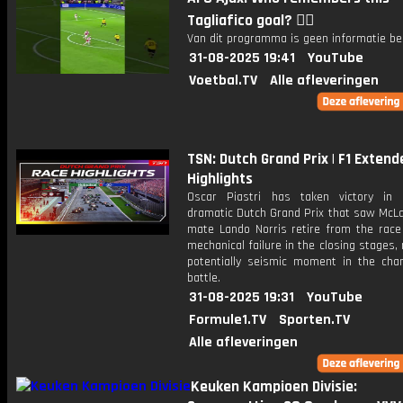
Tagliafico goal? 😮‍💨
Van dit programma is geen informatie be
31-08-2025 19:41
YouTube
Voetbal.TV
Alle afleveringen
TSN: Dutch Grand Prix | F1 Extend
Highlights
Oscar Piastri has taken victory in
dramatic Dutch Grand Prix that saw McL
mate Lando Norris retire from the race
mechanical failure in the closing stages,
potentially seismic moment in the cha
battle.
31-08-2025 19:31
YouTube
Formule1.TV
Sporten.TV
Alle afleveringen
Keuken Kampioen Divisie: