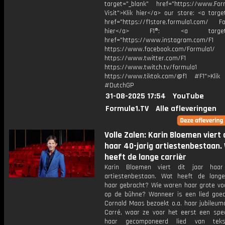
target="_blank" href="https://www.For
Visit">Klik hier</a> our store: <a targe
href="https://f1store.formula1.com/ Fol
hier</a> F1®: <a target="_
href="https://www.instagram.com/F1
https://www.facebook.com/Formula1/
https://www.twitter.com/F1
https://www.twitch.tv/formula1
https://www.tiktok.com/@f1 #F1">Klik
#DutchGP
31-08-2025 17:54
YouTube
Formule1.TV
Alle afleveringen
Volle Zalen: Karin Bloemen viert d
haar 40-jarig artiestenbestaan.
heeft de lange carrièr
Karin Bloemen viert dit jaar haar 
artiestenbestaan. Wat heeft de lange
haar gebracht? Wie waren haar grote vo
op de bühne? Wanneer is een lied goed
Cornald Maas bezoekt o.a. haar jubileum
Carré, waar ze voor het eerst een spec
haar gecomponeerd lied van teksts