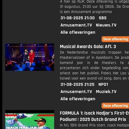
4 hier op KIJK. Deze aflevering is uitg
31 augustus, 21:30 uur bij SBS6. De Ora
is een Amusement programma
31-08-2025 21:30
SBS
Amusement.TV
Nieuws.TV
Alle afleveringen
Musical Awards Gala: Afl. 3
De Nederlandse musicals trappen he
theaterseizoen af in Apeldoorn. De prod
komend jaar in de theaters te zi
presenteren zich onder begeleiding van 
orkest aan het publiek. Paleis Het Loo 
toneel voor een avond vol zang, dans en 
31-08-2025 21:25
NPO1
Amusement.TV
Muziek.TV
Alle afleveringen
FORMULA 1: Isack Hadjar's First-E
Podium! | 2025 Dutch Grand Prix
In his 15th Grand Prix start, Isack Hadaja