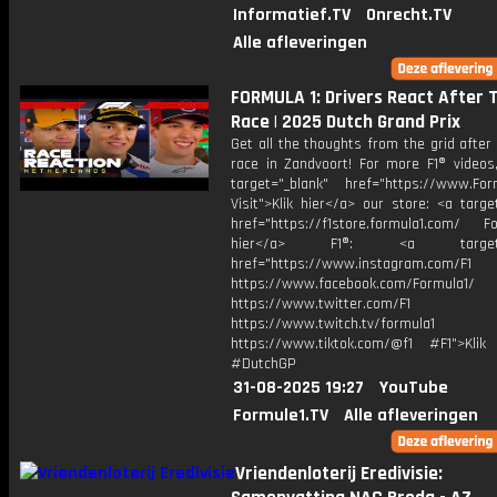
Informatief.TV
Onrecht.TV
Alle afleveringen
FORMULA 1: Drivers React After 
Race | 2025 Dutch Grand Prix
Get all the thoughts from the grid after a
race in Zandvoort! For more F1® videos,
target="_blank" href="https://www.For
Visit">Klik hier</a> our store: <a targe
href="https://f1store.formula1.com/ Fol
hier</a> F1®: <a target="_
href="https://www.instagram.com/F1
https://www.facebook.com/Formula1/
https://www.twitter.com/F1
https://www.twitch.tv/formula1
https://www.tiktok.com/@f1 #F1">Klik
#DutchGP
31-08-2025 19:27
YouTube
Formule1.TV
Alle afleveringen
Vriendenloterij Eredivisie: