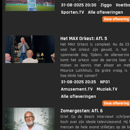
31-08-2025 20:30
Ziggo
Voetba
Sporten.TV
Alle afleveringen
Het MAX Orkest: Afl. 5
Het MAX Orkest is compleet. Nu de 23 
voor het orkest zijn gevuld, is het
spannende dag. Tijdens de allereerste 
komt het orkest voor de eerste keer
maken ze kennis met elkaar en met 
Maurice Luttikhuis. De grote vraag is n
hoe klinkt het samen?
31-08-2025 20:25
NPO1
Amusement.TV
Muziek.TV
Alle afleveringen
Zomergasten: Afl. 6
Griet Op de Beeck interviewt schrijv
Koch over zijn ideale televisieavond. Hij
mensen de hele avond stilletjes op de b