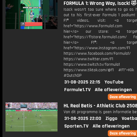
FORMULA 1: Wrong Way, Isack! 🤣
Isack wasn't too sure where to go as 
out to his first-ever Formula 1 podium!
F1® videos, visit: <a target="
href="https://www.Formula1.com Vis
hier</a> our store: <a target=
href="https://f1store.formula1.com/ Fol
hier</a> F1®: <a target="_
href="https://www.instagram.com/F1
https://www.facebook.com/Formula1/
https://www.twitter.com/F1
https://www.twitch.tv/formula1
https://www.tiktok.com/@f1 #F1">Klik
#DutchGP
31-08-2025 22:15
YouTube
Formule1.TV
Alle afleveringen
HL Real Betis - Athletic Club 250
Van dit programma is geen informatie be
31-08-2025 22:00
Ziggo
Voetba
Sporten.TV
Alle afleveringen