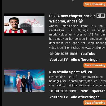
PSV: A new chapter back in 🇳🇱
Welcome, Anass 🤩
Anass Salah-Eddine komt PSV op h
versterken. De 23-jarige verdedig
middenvelder komt over van AS Roma en b
het einde van het seizoen in Eindhoven.
daarnaast een optie tot koop bedon
video's bekijken? Check www.psv.nl/play!
31-08-2025 18:16
YouTube
Voetbal.TV
Alle afleveringen
NOS Studio Sport: Afl. 28
Livebeelden en/of samenvattinge
belangrijkste sportwedstrijden en -ev
van de dag, met interviews en reportages
31-08-2025 18:10
NPO1
Sporten
Voetbal.TV
Alle afleveringen