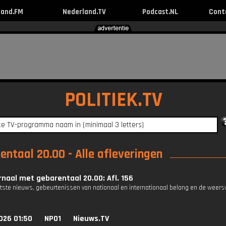
land.FM
Nederland.TV
Podcast.NL
Cont
POLITIEK.TV
ntaal 20.00 - Alle afleveringen
naal met gebarentaal 20.00: Afl. 156
atste nieuws, gebeurtenissen van nationaal en internationaal belang en de weers
026 01:50
NPO1
Nieuws.TV