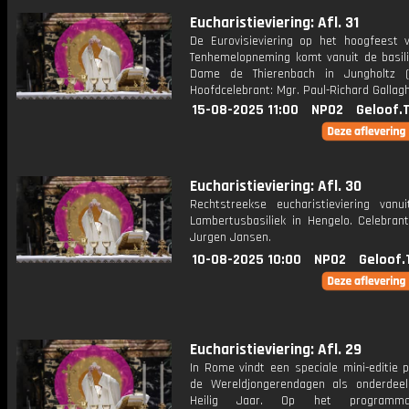
Eucharistieviering: Afl. 31
De Eurovisieviering op het hoogfeest 
Tenhemelopneming komt vanuit de basili
Dame de Thierenbach in Jungholtz (Fr
Hoofdcelebrant: Mgr. Paul-Richard Gallagh
15-08-2025 11:00
NPO2
Geloof.
Eucharistieviering: Afl. 30
Rechtstreekse eucharistieviering vanu
Lambertusbasiliek in Hengelo. Celebrant
Jurgen Jansen.
10-08-2025 10:00
NPO2
Geloof.
Eucharistieviering: Afl. 29
In Rome vindt een speciale mini-editie 
de Wereldjongerendagen als onderdee
Heilig Jaar. Op het programm