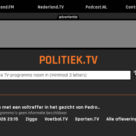
land.FM
Nederland.TV
Podcast.NL
Cont
POLITIEK.TV
 met een voltreffer in het gezicht van Pedro..
ogramma is geen informatie beschikbaar
026 23:15
Ziggo
Voetbal.TV
Sporten.TV
Alle afleveri