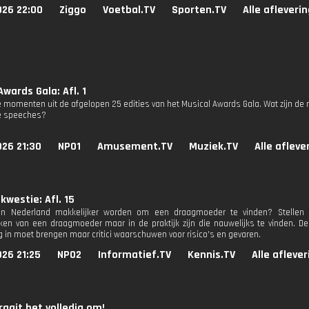
026 22:00
Ziggo
Voetbal.TV
Sporten.TV
Alle afleveri
Awards Gala: Afl. 1
 momenten uit de afgelopen 25 edities van het Musical Awards Gala. Wat zijn de
e speeches?
026 21:30
NPO1
Amusement.TV
Muziek.TV
Alle afleve
 kwestie: Afl. 15
in Nederland makkelijker worden om een draagmoeder te vinden? Stellen
en van een draagmoeder maar in de praktijk zijn die nauwelijks te vinden. De
g in moet brengen maar critici waarschuwen voor risico's en gevaren.
26 21:25
NPO2
Informatief.TV
Kennis.TV
Alle afleve
draait het volledig om!