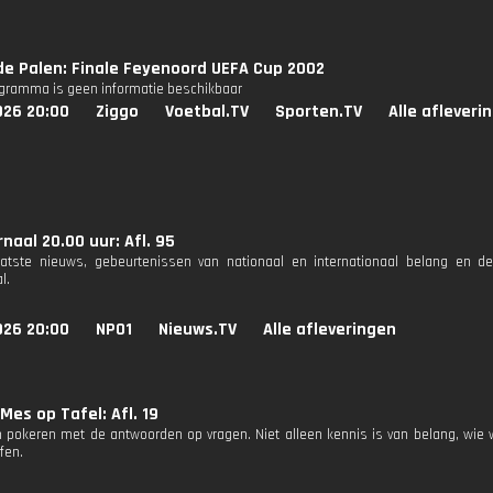
e Palen: Finale Feyenoord UEFA Cup 2002
ogramma is geen informatie beschikbaar
026 20:00
Ziggo
Voetbal.TV
Sporten.TV
Alle afleveri
naal 20.00 uur: Afl. 95
aatste nieuws, gebeurtenissen van nationaal en internationaal belang en d
l.
026 20:00
NPO1
Nieuws.TV
Alle afleveringen
Mes op Tafel: Afl. 19
 pokeren met de antwoorden op vragen. Niet alleen kennis is van belang, wie 
fen.