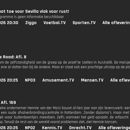
aat toe voor Sevilla vlak voor rust!
ogramma is geen informatie beschikbaar
026 20:30
Ziggo
Voetbal.TV
Sporten.TV
Alle afleveri
 Road: Afl. 8
 om de zelfstandigheid van de groep op de proef te stellen in Australië. De meisj
e ene al vlotter dan bij de andere. Maar er staat ook een prachtige uitstap op de pla
026 20:25
NPO3
Amusement.TV
Mensen.TV
Alle afle
 Afl. 169
ieke ondernemer Hennie van der Most bouwt al tien jaar aan zijn levenswerk: e
 een oude afvalverbrandingscentrale in Rotterdam. Zonder diploma's maar met 
ek waar buitenbeentjes meedoen. Zelfs wanneer het geld opraakt, de erfpacht af
. Terwijl de rest van de wereld vooral problemen ziet, ziet Hennie kansen.
026 20:25
NPO2
Kennis.TV
Onrecht.TV
Alle aflevering