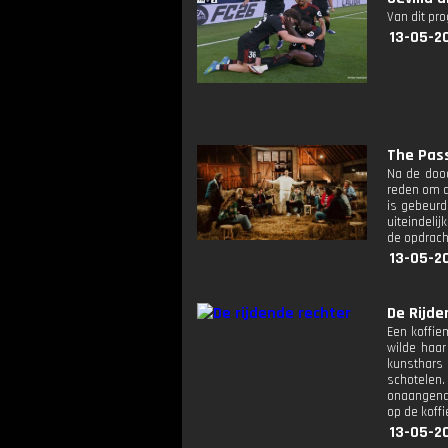
Van dit pr
13-05-2
The Pass
Na de dood
reden om d
is gebeurd
uiteindeli
de opdracht
13-05-2
De Rijde
Een koffie
wilde haar
kunsthars 
schotelen.
onaangenaam
op de koffi
13-05-2