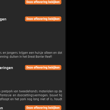
ngen
es en jongens krijgen een huisje alleen en dat
nning: duiken in het Great Barrier Reef!
veringen
en pretpark van tweedehands materialen op de
fantasie en doorzettingsvermogen, bouwt hij
loopt en het park nog lang niet af is, houdt
en