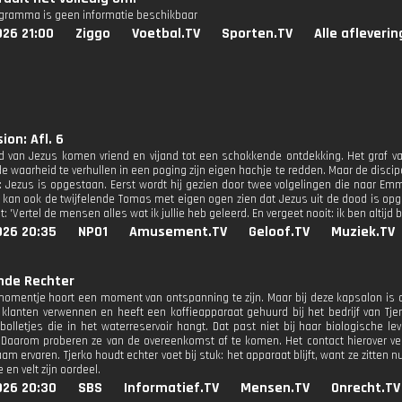
ogramma is geen informatie beschikbaar
026 21:00
Ziggo
Voetbal.TV
Sporten.TV
Alle afleveri
ion: Afl. 6
 van Jezus komen vriend en vijand tot een schokkende ontdekking. Het graf va
e waarheid te verhullen in een poging zijn eigen hachje te redden. Maar de disci
: Jezus is opgestaan. Eerst wordt hij gezien door twee volgelingen die naar E
jk kan ook de twijfelende Tomas met eigen ogen zien dat Jezus uit de dood is opg
: 'Vertel de mensen alles wat ik jullie heb geleerd. En vergeet nooit: ik ben altijd bij
026 20:35
NPO1
Amusement.TV
Geloof.TV
Muziek.TV
nde Rechter
momentje hoort een moment van ontspanning te zijn. Maar bij deze kapsalon is 
 klanten verwennen en heeft een koffieapparaat gehuurd bij het bedrijf van Tje
bolletjes die in het waterreservoir hangt. Dat past niet bij haar biologische lev
 Daarom proberen ze van de overeenkomst af te komen. Het contact hierover verl
 ervaren. Tjerko houdt echter voet bij stuk: het apparaat blijft, want ze zitten 
e en velt zijn oordeel.
026 20:30
SBS
Informatief.TV
Mensen.TV
Onrecht.TV