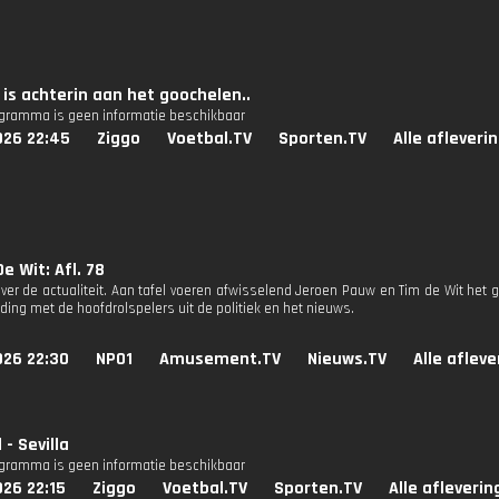
 is achterin aan het goochelen..
ogramma is geen informatie beschikbaar
026 22:45
Ziggo
Voetbal.TV
Sporten.TV
Alle afleveri
e Wit: Afl. 78
ver de actualiteit. Aan tafel voeren afwisselend Jeroen Pauw en Tim de Wit het g
ding met de hoofdrolspelers uit de politiek en het nieuws.
026 22:30
NPO1
Amusement.TV
Nieuws.TV
Alle aflev
l - Sevilla
ogramma is geen informatie beschikbaar
26 22:15
Ziggo
Voetbal.TV
Sporten.TV
Alle afleveri