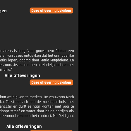
ngen
n Jezus is leeg. Voor gouverneur Pilatus een
pelen van Jezus ontdekken dat het onmogelijke
mmaüs lopen, daarna door Maria Magdalena. En
estaan. Jezus laat hen uiteindelijk achter met
 jullie.'
Alle afleveringen
daar weinig van te merken. De vrouw van Math
rko. Ze stoort zich aan de kunststof huls met
ensstijl en durft ze haar klanten niet voor te
oopt stroef en wordt door beide partijen als
nu eenmaal vast aan het contract. Mr. Reid gaat
Alle afleveringen