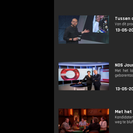
Tussen d
Van dit pr
13-05-2
NOS Jour
Met het l
gebarentaa
13-05-2
Met het 
Kandidaten
weg te bluf