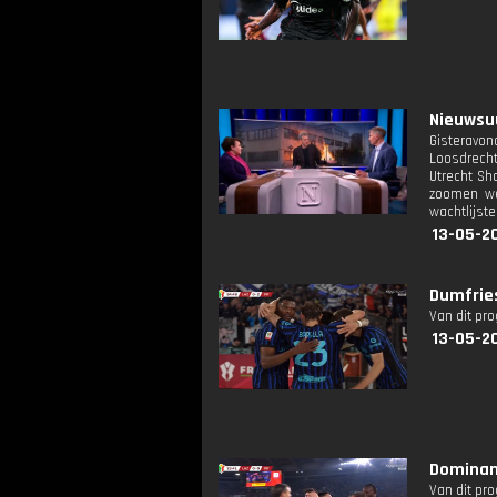
Nieuwsuu
Gisteravo
Loosdrecht
Utrecht Sh
zoomen we 
wachtlijst
13-05-2
Dumfries
Van dit pr
13-05-2
Dominan
Van dit pr