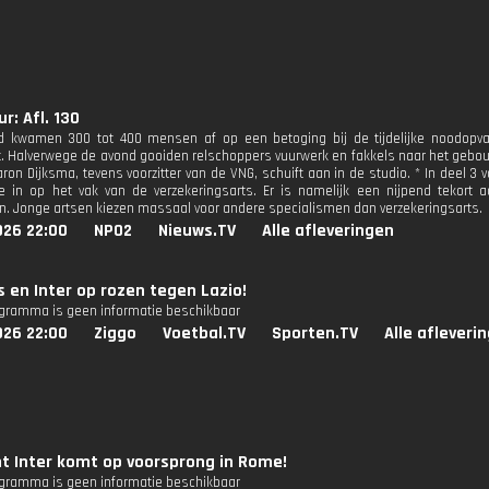
r: Afl. 130
nd kwamen 300 tot 400 mensen af op een betoging bij de tijdelijke noodopv
. Halverwege de avond gooiden relschoppers vuurwerk en fakkels naar het gebo
aron Dijksma, tevens voorzitter van de VNG, schuift aan in de studio. * In deel 
in op het vak van de verzekeringsarts. Er is namelijk een nijpend tekort a
en. Jonge artsen kiezen massaal voor andere specialismen dan verzekeringsarts.
026 22:00
NPO2
Nieuws.TV
Alle afleveringen
 en Inter op rozen tegen Lazio!
ogramma is geen informatie beschikbaar
026 22:00
Ziggo
Voetbal.TV
Sporten.TV
Alle afleveri
t Inter komt op voorsprong in Rome!
ogramma is geen informatie beschikbaar