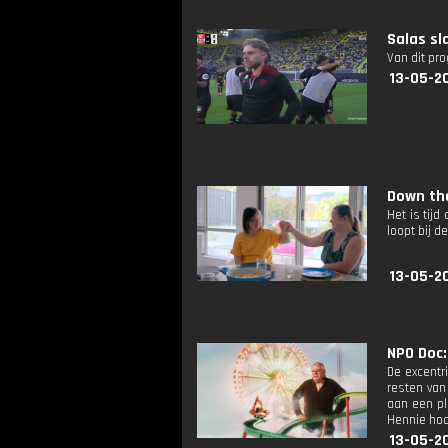
Salas sl
Van dit pr
13-05-2
Down the
Het is tijd
loopt bij d
13-05-2
NPO Doc:
De excentr
resten van
aan een pl
Hennie hoop
13-05-2