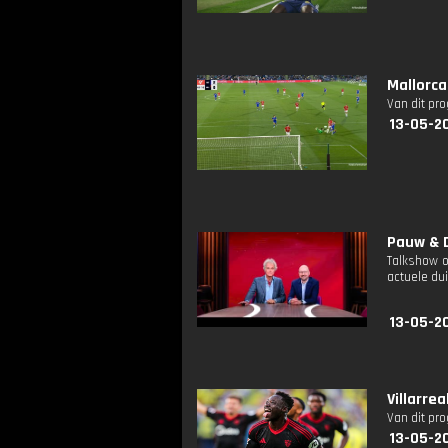
Mallorca
Van dit pr
13-05-2
Pauw & D
Talkshow o
actuele dui
13-05-2
Villarrea
Van dit pr
13-05-20