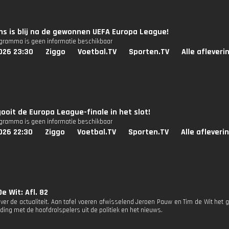
s is blij na de gewonnen UEFA Europa League!
ogramma is geen informatie beschikbaar
026 23:30
Ziggo
Voetbal.TV
Sporten.TV
Alle afleveri
ooit de Europa League-finale in het slot!
ogramma is geen informatie beschikbaar
026 22:30
Ziggo
Voetbal.TV
Sporten.TV
Alle afleveri
e Wit: Afl. 82
ver de actualiteit. Aan tafel voeren afwisselend Jeroen Pauw en Tim de Wit het g
ding met de hoofdrolspelers uit de politiek en het nieuws.