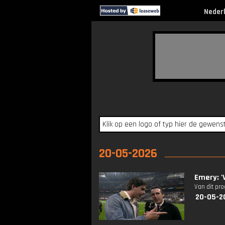
Neder
20-05-2026
Emery: '
Van dit pr
20-05-2