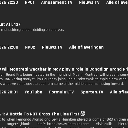
026 22:20
NPO1
Amusement.TV
Nieuws.TV
Alle aflev
r: Afl. 137
 met achtergronden, duiding en analyse.
026 22:00
NPO2
Nieuws.TV
Alle afleveringen
 will Montreal weather in May play a role in Canadian Grand Pr
an Grand Prix being hosted in the month of May in Montreal will present some 
s. TSN Racing analyst Tim Hauraney joins Daniel Zakrzewski to explain how wind a
s what we can expect to see from some of the midfield teams moving forward.
026 20:31
YouTube
Formule1.TV
Sporten.TV
Alle afl
1: A Battle To NOT Cross The Line First 🤯
k to when Fernando Alonso and Lewis Hamilton played a game of DRS chicken in
a target="_blank" href="https://www.Formula1.com Visit">Klik hi