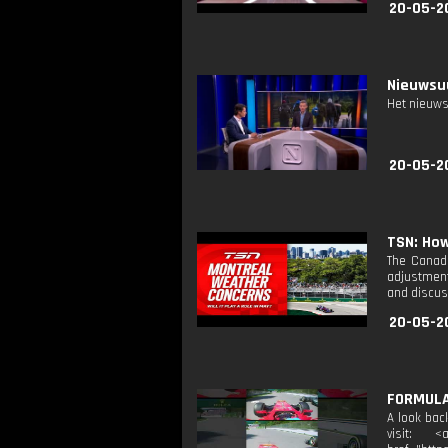
20-05-2
Nieuwsuu
Het nieuws
20-05-2
TSN: How
The Canadi
adjustment
and discus
20-05-2
FORMULA 
A look bac
visit: <