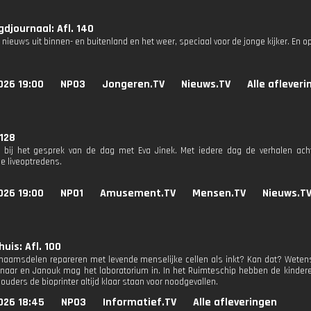
djournaal: Afl. 140
 nieuws uit binnen- en buitenland en het weer, speciaal voor de jonge kijker. En o
026 19:00
NPO3
Jongeren.TV
Nieuws.TV
Alle aflever
 128
 bij het gesprek van de dag met Eva Jinek. Met iedere dag de verhalen ach
e liveoptredens.
026 19:00
NPO1
Amusement.TV
Mensen.TV
Nieuws.T
uis: Afl. 100
chaamsdelen repareren met levende menselijke cellen als inkt? Kan dat? Wetens
naar en Janouk mag het laboratorium in. In het Ruimteschip hebben de kindere
uders de bioprinter altijd klaar staan voor noodgevallen.
026 18:45
NPO3
Informatief.TV
Alle afleveringen