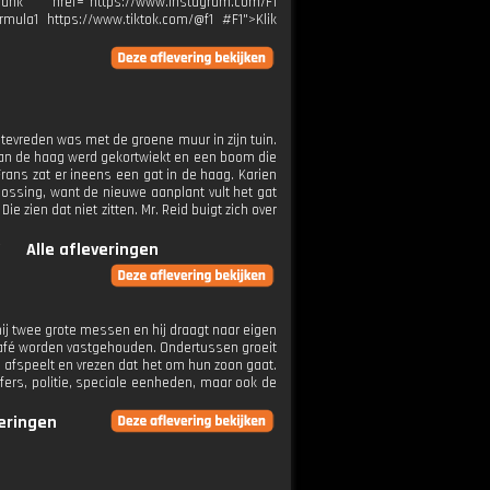
ank" href="https://www.instagram.com/F1
rmula1 https://www.tiktok.com/@f1 #F1">Klik
d tevreden was met de groene muur in zijn tuin.
van de haag werd gekortwiekt en een boom die
Frans zat er ineens een gat in de haag. Karien
ossing, want de nieuwe aanplant vult het gat
Die zien dat niet zitten. Mr. Reid buigt zich over
Alle afleveringen
hij twee grote messen en hij draagt naar eigen
café worden vastgehouden. Ondertussen groeit
ad afspeelt en vrezen dat het om hun zoon gaat.
offers, politie, speciale eenheden, maar ook de
veringen