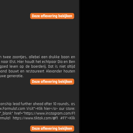
en twee zoontjes, allebei een drukke baan en
f naar Elst. Hier houdt het echtpaar Dia en Ben
d leven op de boerderij. Dat is niet altijd
rmond bouwt en restaureert Alexander houten
uwe generatie.
pionship lead further ahead after 10 rounds, as
ww.Formula1.com Visit">Klik hier</a> our store:
t="_blank" href="https://www.instagram.com/F1
rmula1 https://www.tiktok.com/@f1 #F1">Klik