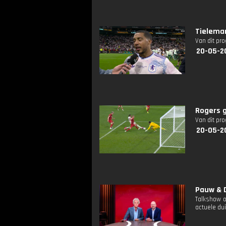
Tieleman
Van dit pr
20-05-2
Rogers g
Van dit pr
20-05-2
Pauw & D
Talkshow o
actuele dui