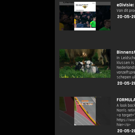
eDivisie
Van dit pr
20-05-2
Binnenst
In Leidsch
klussen is 
Nederlands
vanzelfspr
schepen ui
20-05-2
FORMULA
A look back
Norris reti
<a target=
https://ww
hier</a>
20-05-2