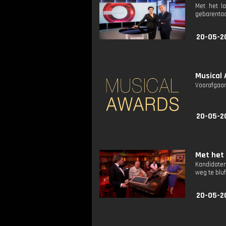
Met het l
gebarentaa
20-05-2
Musical 
Voorafgaan
20-05-2
Met het 
Kandidaten
weg te bluf
20-05-2