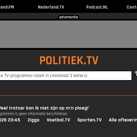
land.FM
Nederland.TV
Podcast.NL
Cont
POLITIEK.TV
Veel trotser kan ik niet zijn op m'n ploeg!'
ogramma is geen informatie beschikbaar
026 23:45
Ziggo
Voetbal.TV
Sporten.TV
Alle aflever