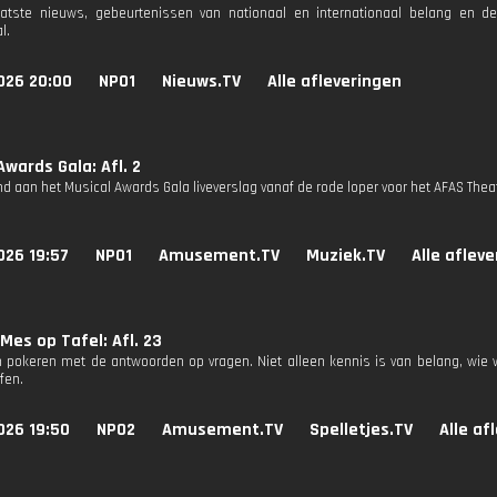
aatste nieuws, gebeurtenissen van nationaal en internationaal belang en d
l.
026 20:00
NPO1
Nieuws.TV
Alle afleveringen
Awards Gala: Afl. 2
d aan het Musical Awards Gala liveverslag vanaf de rode loper voor het AFAS Thea
026 19:57
NPO1
Amusement.TV
Muziek.TV
Alle aflev
Mes op Tafel: Afl. 23
 pokeren met de antwoorden op vragen. Niet alleen kennis is van belang, wie 
fen.
026 19:50
NPO2
Amusement.TV
Spelletjes.TV
Alle af