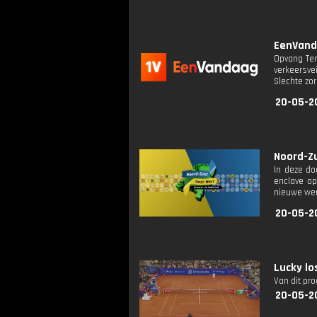
EenVanda
Opvang Ter
verkeersve
Slechte zo
20-05-2
Noord-Zu
In deze do
enclave op
nieuwe wer
20-05-2
Lucky lo
Van dit pr
20-05-2