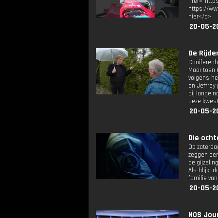
href="htt
https://ww
hier</a>
20-05-2
De Rijde
Coniferenha
Maar toen 
volgens he
en Jeffrey
bij lange n
deze kwest
20-05-2
Die ochte
Op zaterdag
zeggen een
de gijzelin
Als blijkt 
familie van
20-05-2
NOS Jour