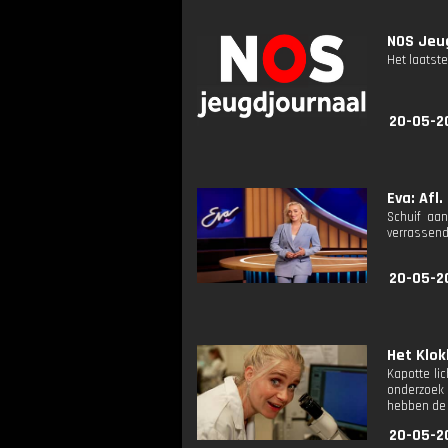
NOS Jeug
Het laatste
20-05-2
Eva: Afl.
Schuif aan
verrassend
20-05-2
Het Klokh
Kapotte li
onderzoek 
hebben de o
20-05-2