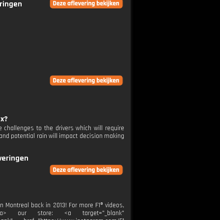
eringen
ix?
challenges to the drivers which will require
nd potential rain will impact decision making
everingen
 Montreal back in 2013! For more F1® videos,
er</a> our store: <a target="_blank"