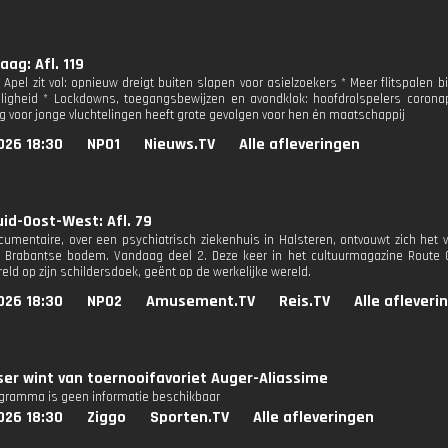
ag: Afl. 119
 Apel zit vol: opnieuw dreigt buiten slapen voor asielzoekers * Meer flitspale
iligheid * Lockdowns, toegangsbewijzen en avondklok: hoofdrolspelers corona
rg voor jonge vluchtelingen heeft grote gevolgen voor hen én maatschappij
026 18:30
NPO1
Nieuws.TV
Alle afleveringen
id-Oost-West: Afl. 79
cumentaire, over een psychiatrisch ziekenhuis in Halsteren, ontvouwt zich het
 Brabantse bodem. Vandaag deel 2. Deze keer in het cultuurmagazine Route 
eld op zijn schildersdoek, geënt op de werkelijke wereld.
026 18:30
NPO2
Amusement.TV
Reis.TV
Alle afleveri
ser wint van toernooifavoriet Auger-Aliassime
ogramma is geen informatie beschikbaar
026 18:30
Ziggo
Sporten.TV
Alle afleveringen