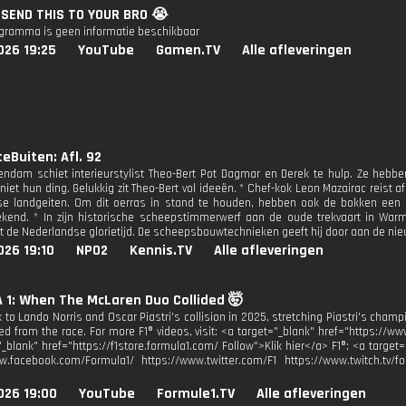
: SEND THIS TO YOUR BRO 😭
ogramma is geen informatie beschikbaar
026 19:25
YouTube
Gamen.TV
Alle afleveringen
eBuiten: Afl. 92
endam schiet interieurstylist Theo-Bert Pot Dagmar en Derek te hulp. Ze hebb
niet hun ding. Gelukkig zit Theo-Bert vol ideeën. * Chef-kok Leon Mazairac reist a
e landgeiten. Om dit oerras in stand te houden, hebben ook de bokken een goe
ekend. * In zijn historische scheepstimmerwerf aan de oude trekvaart in Wa
t de Nederlandse glorietijd. De scheepsbouwtechnieken geeft hij door aan de nie
026 19:10
NPO2
Kennis.TV
Alle afleveringen
 1: When The McLaren Duo Collided 🤯
 to Lando Norris and Oscar Piastri's collision in 2025, stretching Piastri's cham
red from the race. For more F1® videos, visit: <a target="_blank" href="https://w
"_blank" href="https://f1store.formula1.com/ Follow">Klik hier</a> F1®: <a targe
w.facebook.com/Formula1/ https://www.twitter.com/F1 https://www.twitch.tv/fo
026 19:00
YouTube
Formule1.TV
Alle afleveringen