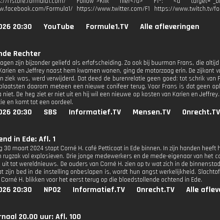
ps://f1store.formula1.com/ Follow">Klik hier</a> F1®: <a target="_bl
w.facebook.com/Formula1/ https://www.twitter.com/F1 https://www.twitch.tv/fo
026 20:30
YouTube
Formule1.TV
Alle afleveringen
nde Rechter
gen zijn bijzonder geliefd als erfafscheiding. Zo ook bij buurman Frans, die altij
Karien en Jeffrey naast hem kwamen wonen, ging de motorzaag erin. De zijkant 
n ziek was, werd verwijderd. Dat deed de burenrelatie geen goed: tot schrik van 
 plaatsten daarom meteen een nieuwe conifeer terug. Voor Frans is dat geen opl
a niet. De heg ziet er niet uit en hij wil een nieuwe op kosten van Karien en Jeffrey. 
ie en komt tot een oordeel.
026 20:30
SBS
Informatief.TV
Mensen.TV
Onrecht.TV
nd in Ede: Afl. 1
 30 maart 2024 stapt Corné H. café Petticoat in Ede binnen. In zijn handen heeft 
 rugzak vol explosieven. Drie jonge medewerkers en de mede-eigenaar van het 
g uit tot wereldnieuws. De ouders van Corné H. zien op tv wat zich in de binnenst
dat zijn bed in de instelling onbeslapen is, wordt hun angst werkelijkheid. Slacht
 Corné H. blikken voor het eerst terug op die bloedstollende ochtend in Ede.
026 20:30
NPO2
Informatief.TV
Onrecht.TV
Alle afle
naal 20.00 uur: Afl. 100