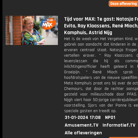
Tijd voor MAX: Te gast: Natasja F
Evita, Ray Klaassens, René Mioch
Kamphuis, Astrid Nijg
Het is de week van Het Vergeten Kind, w
gebrek aan aandacht dat kinderen in de 
ervaren centraal staat. Natasja Froger
vertellen erover. * Ray Klaassens d
levenslessen die hij als comm
inlichtingenofficier heeft geleerd in
Groeipijn. * René Mioch sprak
hoofdrolspelers van de nieuwe speelfilm 
Meta Kamphuis praat ons bij over de act
Chemours, dat door de rechter aanspra
gesteld voor milieuschade door PFAS.
Nijgh viert haar 50-jarige carrièrejubile
voorstelling. Sjors van der Panne is e
speciale gasten en treedt op.
31-01-2024 17:08
NPO1
Amusement.TV
Informatief.TV
Alle afleveringen