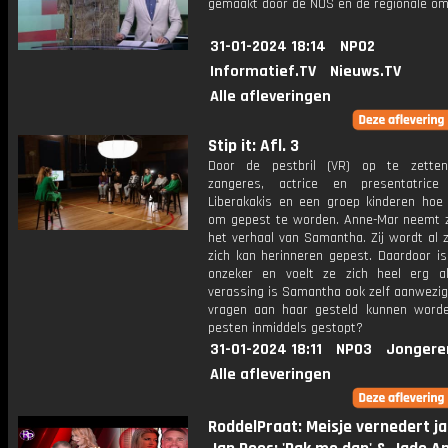
gemaakt door de NOS en de regionale om
31-01-2024 18:14
NPO2
Informatief.TV
Nieuws.TV
Alle afleveringen
Stip it: Afl. 3
Door de pestbril (VR) op te zetten
zangeres, actrice en presentatrice
Liberakakis en een groep kinderen hoe 
om gepest te worden. Anne-Mar neemt 
het verhaal van Samantha. Zij wordt al 
zich kan herinneren gepest. Daardoor is
onzeker en voelt ze zich heel erg al
verassing is Samantha ook zelf aanwezig
vragen aan haar gesteld kunnen worde
pesten inmiddels gestopt?
31-01-2024 18:11
NPO3
Jongere
Alle afleveringen
RoddelPraat: Meisje vernedert ja