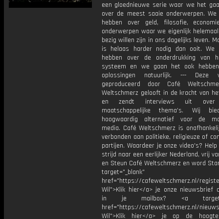
een gloednieuwe serie waar we het ga
over de meest saaie onderwerpen. We
hebben over geld, filosofie, economi
onderwerpen waar we eigenlijk helemaal
bezig willen zijn in ons dagelijks leven. M
is helaas harder nodig dan ooit. We
hebben over de onderdrukking van h
systeem en we gaan het ook hebben
oplossingen natuurlijk. --- Deze 
geproduceerd door Café Weltschme
Weltschmerz gelooft in de kracht van he
en zendt interviews uit over 
maatschappelijke thema's. Wij bi
hoogwaardig alternatief voor de ma
media. Café Weltschmerz is onafhankelij
verbonden aan politieke, religieuze of c
partijen. Waardeer je onze video's? Help
strijd naar een eerlijker Nederland, vrij v
en Steun Café Weltschmerz en word Sta
target="_blank"
href="https://cafeweltschmerz.nl/registe
Wil">Klik hier</a> je onze nieuwsbrief 
in je mailbox? <a target="
href="https://cafeweltschmerz.nl/nieuws
Wil">Klik hier</a> je op de hoogt