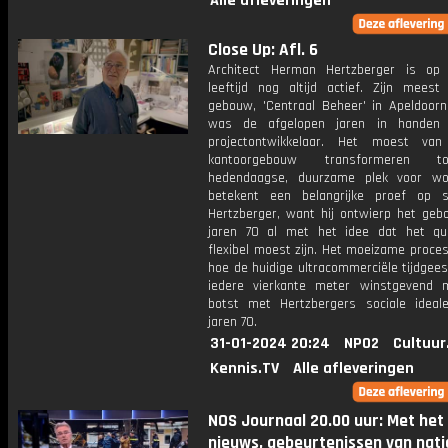
Alle afleveringen
Close Up: Afl. 6
Architect Herman Hertzberger is op 
leeftijd nog altijd actief. Zijn meest 
gebouw, 'Centraal Beheer' in Apeldoorn 
was de afgelopen jaren in handen
projectontwikkelaar. Het moest van
kantoorgebouw transformeren 
hedendaagse, duurzame plek voor wo
betekent een belangrijke proef op 
Hertzberger, want hij ontwierp het geb
jaren 70 al met het idee dat het qu
flexibel moest zijn. Het moeizame proces
hoe de huidige ultracommerciële tijdgees
iedere vierkante meter winstgevend m
botst met Hertzbergers sociale ideal
jaren 70.
31-01-2024 20:24
NPO2
Cultuur
Kennis.TV
Alle afleveringen
NOS Journaal 20.00 uur: Met het
nieuws, gebeurtenissen van nati