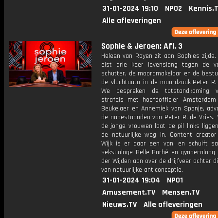
31-01-2024 19:10
NPO2
Kennis.
Alle afleveringen
Sophie & Jeroen: Afl. 3
Heleen van Royen zit aan Sophies zijde.
eist drie keer levenslang tegen de 
schutter, de moordmakelaar en de bestu
de vluchtauto in de moordzaak-Peter R. 
We bespreken de totstandkoming 
strafeis met hoofdofficier Amsterda
Beukelaer en Annemiek van Spanje, adv
de nabestaanden van Peter R. de Vries. 
de jonge vrouwen laat de pil links ligge
de natuurlijke weg in. Content creator
Wijk is er daar een van, en schuift 
seksuologe Belle Barbé en gynaecoloog 
der Wijden aan over de drijfveer achter 
van natuurlijke anticonceptie.
31-01-2024 19:04
NPO1
Amusement.TV
Mensen.TV
Nieuws.TV
Alle afleveringen