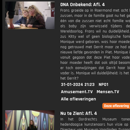
DNA Onbekend: Afl. 4
Frans groeide op in Roermond met acht 
zussen, maar in de familie gaat nu het g
één van die zussen niet echt familie wa
als baby zijn verwisseld tijdens d
Wereldoorlog. Frans wil nu duidelijkheid
zus Kitty wel of geen biologische fami
Monique werd geboren, was haar moeder 
nog getrouwd met Gerrit maar ze had a
nieuwe liefde gevonden in Piet. Monique is
vanuit gegaan dat deze Piet haar vad
haar moeder heeft dat ook altijd beaamd
er toch aanwijzingen dat Gerrit haar bi
vader is. Monique wil duidelijkheid; is het
het Gerrit?
31-01-2024 21:23
NPO1
Amusement.TV
Mensen.TV
Alle afleveringen
Nu te Zien!: Afl. 4
In het Dordrechts Museum tonen
hedendaagse kunstenaars hun visie op d
Directeur van Museum Voorlinden Suzan