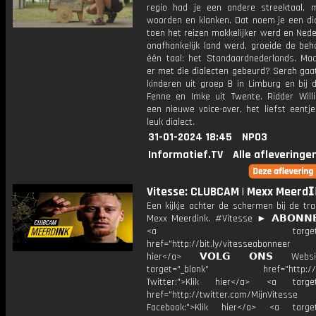
regio had je een andere streektaal, 
woorden en klanken. Dat noem je een dia
toen het reizen makkelijker werd en Ned
onafhankelijk land werd, groeide de beh
één taal: het Standaardnederlands. Maa
er met die dialecten gebeurd? Serah gaat
kinderen uit groep 8 in Limburg en bij 
Fenne en Imke uit Twente. Ridder Will
een nieuwe voice-over, het liefst eentj
leuk dialect.
31-01-2024 18:45
NPO3
Informatief.TV
Alle afleveringe
Vitesse: CLUBCAM | Mexx Meerd𝗜
Een kijkje achter de schermen bij de tr
Mexx Meerdink. #Vitesse ► 𝗔𝗕𝗢𝗡𝗡𝗘
<a target="_bl
href="http://bit.ly/vitesseabonnee
hier</a> 𝗩𝗢𝗟𝗚 𝗢𝗡𝗦 Webs
target="_blank" href="http://vi
Twitter:">Klik hier</a> <a target=
href="http://twitter.com/MijnVitesse
Facebook:">Klik hier</a> <a target