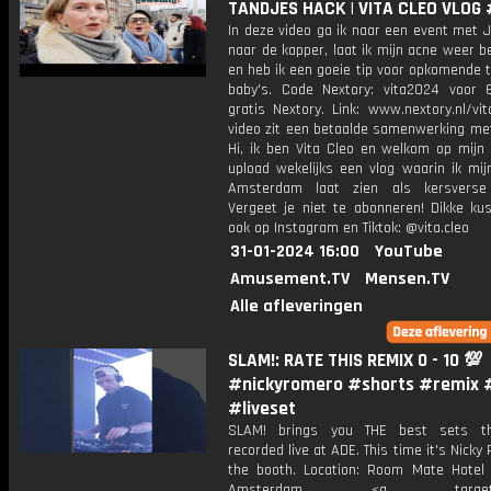
TANDJES HACK | VITA CLEO VLOG 
In deze video ga ik naar een event met J
naar de kapper, laat ik mijn acne weer 
en heb ik een goeie tip voor opkomende t
baby's. Code Nextory: vita2024 voor
gratis Nextory. Link: www.nextory.nl/vi
video zit een betaalde samenwerking met
Hi, ik ben Vita Cleo en welkom op mijn 
upload wekelijks een vlog waarin ik mij
Amsterdam laat zien als kersverse
Vergeet je niet te abonneren! Dikke kus
ook op Instagram en Tiktok: @vita.cleo
31-01-2024 16:00
YouTube
Amusement.TV
Mensen.TV
Alle afleveringen
SLAM!: RATE THIS REMIX 0 - 10 💯
#nickyromero #shorts #remix 
#liveset
SLAM! brings you THE best sets t
recorded live at ADE. This time it's Nicky
the booth. Location: Room Mate Hotel 
Amsterdam <a target="_