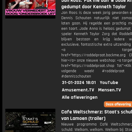
Jan Roos: 'Pak me dan' & Jade A
gedumpt door Kenneth Taylor
Jan Roos is deze week jarig geworden e
Dennis Schouten natuurlijk niet zomaa
laten gaan. Hij regelde een prachtig m
een taart. Jade Anna is helaas gedumpt 
speler Kenneth Taylor Zorg dat Roddel
blijven bestaan en krijg iedere 
exclusieve, fantastische extra uitzending i
<a target="_bl
href="https://roddelpraat.backme.org Ch
hier</a> onze nieuwe webshop: <a target
href="https://roddelpraat.shop Tot">Kli
volgende week! #roddelpraat #
#dennisschouten
31-01-2024 18:01
YouTube
Amusement.TV
Mensen.TV
Alle afleveringen
Cafe Weltschmerz: Staat's schu
van Lamoen (trailer)
Nieuwe programma Café Weltschmerz
schuld: Welkom, welkom. Welkom bij Staa