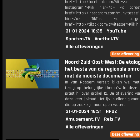
href="http://facebook.com/Vitesse
Instagram:">Klik hier</a> <a target
href="http://instagram.com/mijnvitesse">
hier</a> TikTok: <a target="
href="http://tiktok.com/@vitesse">Klik h
31-01-2024 18:35
YouTube
Sporten.TV
Voetbal.TV
Alle afleveringen
Noord-Zuid-Oost-West: De etala
het beste van de regionale omr
met de mooiste documentair
In Van Rossem vertelt kijken we me
terug op belangrijke thema's. In deze a
praat hij over artikel 12. De aflevering va
deze keer ijskoud. Het ijs is ellendig voor
die op zoek zijn naar open water.
31-01-2024 18:31
NPO2
Amusement.TV
Reis.TV
Alle afleveringen