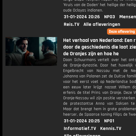
'Kruis van de Doden' het heilige der heili
oude Ocloyas indianen.
31-01-2024 20:26
NPO3
Mensen
Reis.TV
Alle afleveringen
Het verhaal van Nederland: Een r
door de geschiedenis die laat zi
de Oranjes zijn en hoe he
Daan Schuurmans vertelt over het ont
de Oranje-dynastie. Door het huwelijk 
Engelbrecht van Nassau met de Ned
Johanna van Polanen zet de Duitse famil
voor het eerst voet op Nederlandse bo
een eeuw later krijgt nazaat Willem da
erfenis de titel Prins van Oranje. Deze 
Oranje-Nassau wil zijn positie versterke
de protestantse Anna van Saksen te
Maar dat brengt hem in grote problemen
heerser, de Spaanse koning Filips de Twe
31-01-2024 20:25
NPO1
Informatief.TV
Kennis.TV