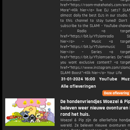
href="https://room-matehotels.com/en/a
More">Klik hier</a> live DJ sets? SLAM
almost daily the best DJs in our studio.
to this channel to stay tuned! Don’t 
subscribe to the SLAM! - YouTube channe
– Radio <a target="_b
href="https://bit.ly/YTslamradio SL
hier</a> – Music <a target="
href="https://bit.ly/YTslammusic SL
hier</a> – Series <a target="
href="https://bit.ly/YTslamseries Do">Kli
you want exclusive content? <a target
href="https://www.instagram.com/slamof
SLAM! Boost">Klik hier</a> Your Life
31-01-2024 16:00
YouTube
Muz
Alle afleveringen
De hondenvriendjes Woezel & Pi
beleven weer nieuwe avonturen 
rond het huis.
Woezel & Pip zijn de allerliefste hondj
wereld. Ze beleven nieuwe avonturen 