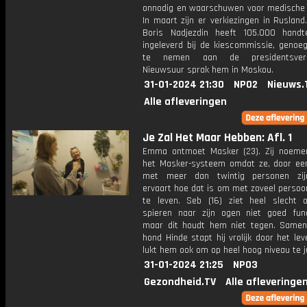
onnodig en waarschuwen voor medische ri
In maart zijn er verkiezingen in Rusland.
Boris Nadjezdin heeft 105.000 handt
ingeleverd bij de kiescommissie, genoe
te nemen aan de presidentsverki
Nieuwsuur sprak hem in Moskou.
31-01-2024 21:30
NPO2
Nieuws.
Alle afleveringen
Je Zal Het Maar Hebben: Afl. 1
Emma ontmoet Masker (23). Zij noemen
het Masker-systeem omdat ze, door ee
met meer dan twintig personen zi
ervaart hoe dat is om met zoveel persoo
te leven. Seb (16) ziet heel slecht
spieren naar zijn ogen niet goed func
maar dit houdt hem niet tegen. Samen
hond Hinde stapt hij vrolijk door het le
lukt hem ook om op heel hoog niveau te j
31-01-2024 21:25
NPO3
Gezondheid.TV
Alle afleveringe