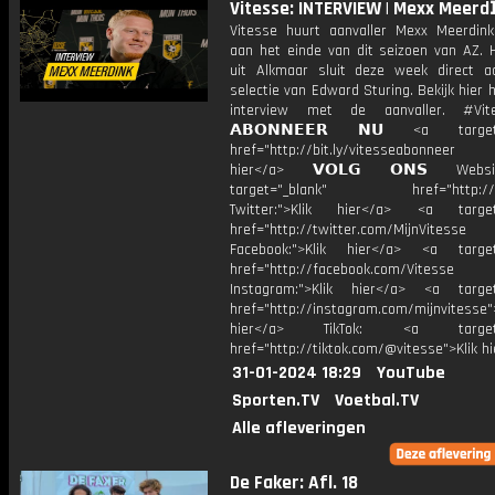
Vitesse: INTERVIEW | Mexx Meerd
Vitesse huurt aanvaller Mexx Meerdink
aan het einde van dit seizoen van AZ. H
uit Alkmaar sluit deze week direct a
selectie van Edward Sturing. Bekijk hier 
interview met de aanvaller. #V
𝗔𝗕𝗢𝗡𝗡𝗘𝗘𝗥 𝗡𝗨 <a target=
href="http://bit.ly/vitesseabonnee
hier</a> 𝗩𝗢𝗟𝗚 𝗢𝗡𝗦 Webs
target="_blank" href="http://vi
Twitter:">Klik hier</a> <a target=
href="http://twitter.com/MijnVitesse
Facebook:">Klik hier</a> <a target
href="http://facebook.com/Vitesse
Instagram:">Klik hier</a> <a target
href="http://instagram.com/mijnvitesse">
hier</a> TikTok: <a target="
href="http://tiktok.com/@vitesse">Klik h
31-01-2024 18:29
YouTube
Sporten.TV
Voetbal.TV
Alle afleveringen
De Faker: Afl. 18