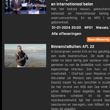
en internationaal belan
Met het laatste nieuws, gebeurteni
nationaal en internationaal bela
weersverwachting. En op NPO 1 e
gebarentaal.
31-01-2024 20:00
NPO1
Nieuws.
Alle afleveringen
BinnensteBuiten: Afl. 22
In Eesergroen wonen Erik en Ina gelukki
een oude boerenschuur. De oude jeu
vielen na bijna dertig jaar opnieuw voor
genieten nu van de landelijke rust, rui
eigenzinnige interieur. Een huis vol 
creativiteit. * Chef-kok Leon Mazairac 
klassieker uit Monaco: een salade mo
Daarbij maakt hij een lamsfilet in kruid
Op het strand van Wijk aan Zee vindt b
jutter Wilbert bijna dagelijks de mee
bijzondere schelpen. En na ee
noordwestenwind ligt het strand be
zeesterren en zee-egels, voor Wilbert d
langs de vloedlijn.