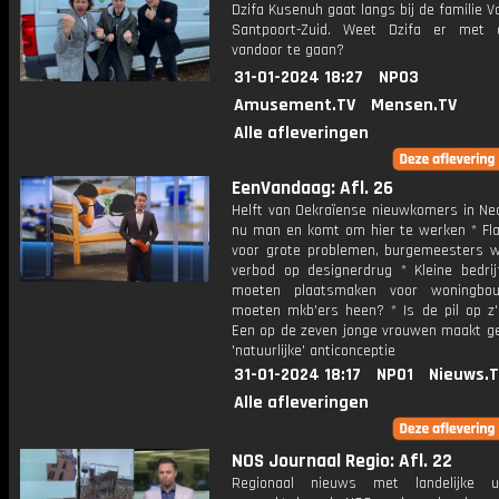
Dzifa Kusenuh gaat langs bij de familie V
Santpoort-Zuid. Weet Dzifa er met 
vandoor te gaan?
31-01-2024 18:27
NPO3
Amusement.TV
Mensen.TV
Alle afleveringen
EenVandaag: Afl. 26
Helft van Oekraïense nieuwkomers in Ned
nu man en komt om hier te werken * Fla
voor grote problemen, burgemeesters wi
verbod op designerdrug * Kleine bedrij
moeten plaatsmaken voor woningbo
moeten mkb'ers heen? * Is de pil op z'
Een op de zeven jonge vrouwen maakt ge
'natuurlijke' anticonceptie
31-01-2024 18:17
NPO1
Nieuws.
Alle afleveringen
NOS Journaal Regio: Afl. 22
Regionaal nieuws met landelijke uit