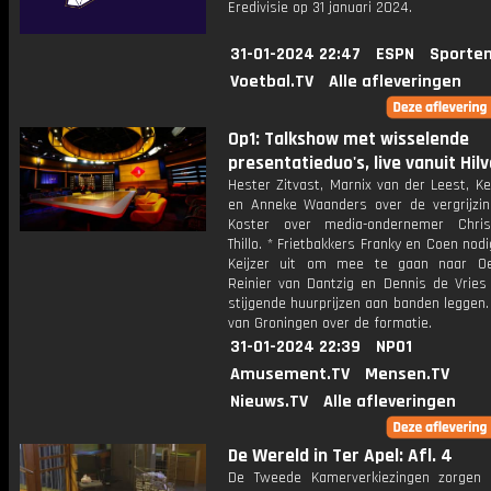
Eredivisie op 31 januari 2024.
31-01-2024 22:47
ESPN
Sporten
Voetbal.TV
Alle afleveringen
Op1: Talkshow met wisselende
presentatieduo's, live vanuit Hil
Hester Zitvast, Marnix van der Leest, K
en Anneke Waanders over de vergrijzin
Koster over media-ondernemer Chris
Thillo. * Frietbakkers Franky en Coen no
Keijzer uit om mee te gaan naar Oe
Reinier van Dantzig en Dennis de Vries 
stijgende huurprijzen aan banden leggen
van Groningen over de formatie.
31-01-2024 22:39
NPO1
Amusement.TV
Mensen.TV
Nieuws.TV
Alle afleveringen
De Wereld in Ter Apel: Afl. 4
De Tweede Kamerverkiezingen zorgen