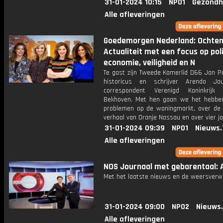
31-01-2024 10:15
NPO1
Gezondh
Alle afleveringen
Goedemorgen Nederland: Ochte
Actualiteit met een focus op poli
economie, veiligheid en N
Te gast zijn Tweede Kamerlid D66 Jan Pa
historicus en schrijver Arendo Jo
correspondent Verenigd Koninkrijk
Bekhoven. Met hen gaan we het hebbe
problemen op de woningmarkt, over de 
verhaal van Oranje Nassau en over vier ja
31-01-2024 09:39
NPO1
Nieuws.
Alle afleveringen
NOS Journaal met gebarentaal: A
Met het laatste nieuws en de weersverw
31-01-2024 09:00
NPO2
Nieuws
Alle afleveringen