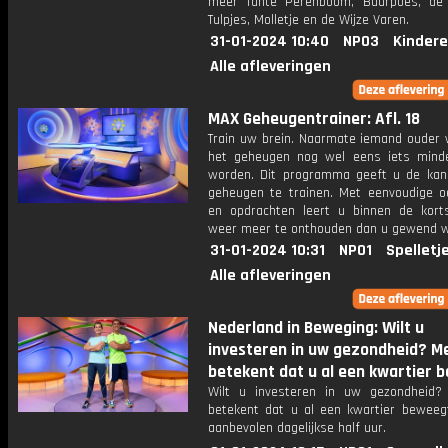
meer Tante Perenboom, Buurpoes, de
Tulpjes, Molletje en de Wijze Varen.
31-01-2024 10:40
NPO3
Kindere
Alle afleveringen
MAX Geheugentrainer: Afl. 18
Train uw brein. Naarmate iemand ouder w
het geheugen nog wel eens iets mind
worden. Dit programma geeft u de ka
geheugen te trainen. Met eenvoudige o
en opdrachten leert u binnen de kort
weer meer te onthouden dan u gewend 
31-01-2024 10:31
NPO1
Spelletj
Alle afleveringen
Nederland in Beweging: Wilt u
investeren in uw gezondheid? 
betekent dat u al een kwartier b
Wilt u investeren in uw gezondheid
betekent dat u al een kwartier beweeg
aanbevolen dagelijkse half uur.