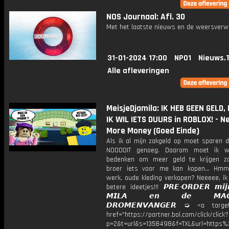
NOS Journaal: Afl. 30
Met het laatste nieuws en de weersverw
31-01-2024 17:00
NPO1
Nieuws.
Alle afleveringen
MeisjeDjamila: IK HEB GEEN GELD
IK WIL IETS DUURS in ROBLOX! - N
More Money (Goed Einde)
Als ik al mijn zakgeld op moet sparen d
NOOOOIT genoeg. Daarom moet ik w
bedenken om meer geld te krijgen z
broer iets voor me kan kopen... Hmm,
werk, oude kleding verkopen? Neeeee, ik
betere ideetjes!!! 𝙋𝙍𝙀-𝙊𝙍𝘿𝙀𝙍 𝙢𝙞𝙟
𝙈𝙄𝙇𝘼 𝙚𝙣 𝙙𝙚 𝙈𝘼𝙂𝙄
𝘿𝙍𝙊𝙈𝙀𝙉𝙑𝘼𝙉𝙂𝙀𝙍 ➭ <a target
href="https://partner.bol.com/click/click?
p=2&t=url&s=1358498&f=TXL&url=http