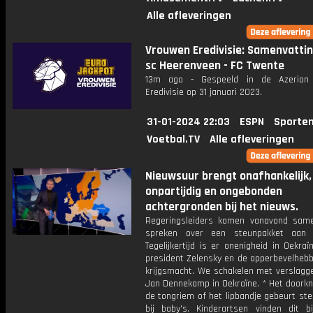
Alle afleveringen
Vrouwen Eredivisie: Samenvatti
sc Heerenveen - FC Twente
13m ago - Gespeeld in de Azerion
Eredivisie op 31 januari 2023.
31-01-2024 22:03
ESPN
Sporten
Voetbal.TV
Alle afleveringen
Nieuwsuur brengt onafhankelijk,
onpartijdig en ongebonden
achtergronden bij het nieuws.
Regeringsleiders komen vanavond sa
spreken over een steunpakket aan O
Tegelijkertijd is er onenigheid in Oekra
president Zelensky en de opperbevelhebb
krijgsmacht. We schakelen met verslagge
Jan Dennekamp in Oekraïne. * Het doorkn
de tongriem of het lipbandje gebeurt st
bij baby's. Kinderartsen vinden dit bij