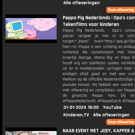
Alle afleveringen
Peppa Pig Nederlands | Opa's com
Tekenfilms voor kinderen
Peppa Pig Nederlands - Opa's compu
plezier vergeet je niet in te schr
target="_blank" href="http://goo.gl/SbY
hier</a> Peppa is een schattig en ondeu
varkentje die samenwoont met haar 
broertje George, Mama Big en Papa B
houdt erg van spelletjes spelen, verkled
uit en in modderpoelen springen! Haar 
eindigen altijd goed en met een vroli
Welkom op de officiële Nederlandstalige
youtube kanaal. Wij hebben een wereld 
met aflevering en compilaties van Peppa
de grootste Peppa fans blij te
#PeppaNederlands #PeppaDutch #Pepp
31-01-2024 16:00
YouTube
Kinderen.TV
Alle afleveringen
NAAR EVENT MET JOEY, KAPPER &