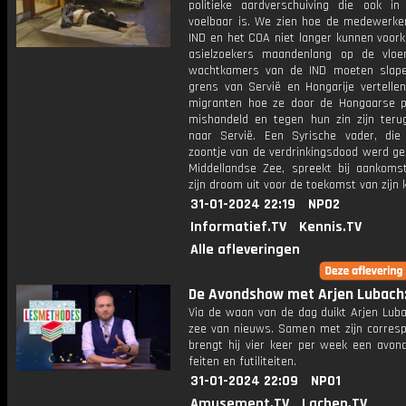
politieke aardverschuiving die ook in
voelbaar is. We zien hoe de medewerke
IND en het COA niet langer kunnen voor
asielzoekers maandenlang op de vlo
wachtkamers van de IND moeten slap
grens van Servië en Hongarije vertellen
migranten hoe ze door de Hongaarse pol
mishandeld en tegen hun zin zijn teru
naar Servië. Een Syrische vader, die
zoontje van de verdrinkingsdood werd ge
Middellandse Zee, spreekt bij aankomst 
zijn droom uit voor de toekomst van zijn 
31-01-2024 22:19
NPO2
Informatief.TV
Kennis.TV
Alle afleveringen
De Avondshow met Arjen Lubach: 
Via de waan van de dag duikt Arjen Luba
zee van nieuws. Samen met zijn corres
brengt hij vier keer per week een avon
feiten en futiliteiten.
31-01-2024 22:09
NPO1
Amusement.TV
Lachen.TV