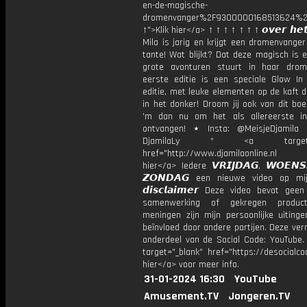
en-de-magische-
dromenvanger%2F9300000168513624%2
↑">Klik hier</a> ↑ ↑ ↑ ↑ ↑ ↑ ↑ 𝙤𝙫𝙚𝙧 𝙝𝙚𝙩
Mila is jarig en krijgt een dromenvange
tante! Wat blijkt? Dat deze magisch is 
grote avonturen stuurt in haar dro
eerste editie is een speciale Glow In
editie, met leuke elementen op de kaft d
in het donker! Droom jij ook van dit bo
'm dan nu om het als allereerste in
ontvangen! ⋆ Insta: @MeisjeDjamila 
DjamilaLy * <a target="_
href="http://www.djamilaonline.nl
hier</a> Iedere 𝙑𝙍𝙄𝙅𝘿𝘼𝙂, 𝙒𝙊𝙀𝙉
𝙕𝙊𝙉𝘿𝘼𝙂 een nieuwe video op mi
𝙙𝙞𝙨𝙘𝙡𝙖𝙞𝙢𝙚𝙧 Deze video bevat gee
samenwerking of gekregen product
meningen zijn mijn persoonlijke uitinge
beïnvloed door andere partijen. Deze ver
onderdeel van de Social Code: YouTube.
target="_blank" href="https://desocialcod
hier</a> voor meer info.
31-01-2024 16:30
YouTube
Amusement.TV
Jongeren.TV