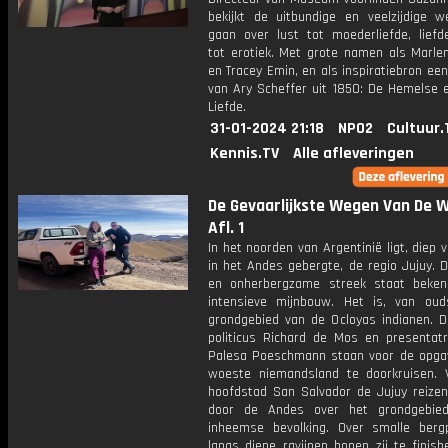
bekijkt de uitbundige en veelzijdige w
gaan over lust tot moederliefde, liefde
tot erotiek. Met grote namen als Marl
en Tracey Emin, en als inspiratiebron een 
van Ary Scheffer uit 1850: De Hemelse 
Liefde.
31-01-2024 21:18
NPO2
Cultuur.
Kennis.TV
Alle afleveringen
De Gevaarlijkste Wegen Van De W
Afl. 1
In het noorden van Argentinië ligt, diep 
in het Andes gebergte, de regio Jujuy. 
en onherbergzame streek staat beke
intensieve mijnbouw. Het is, van oud
grondgebied van de Ocloyas indianen. 
politicus Richard de Mos en presentatr
Palesa Poeschmann staan voor de opga
woeste niemandsland te doorkruisen. 
hoofdstad San Salvador de Jujuy reize
door de Andes over het grondgebie
inheemse bevolking. Over smalle ber
langs diepe ravijnen hopen zij te finish