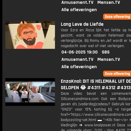
Amusement.TV
Mensen.TV
Alle afleveringen
Lang Leve de Liefde
Voor Ezra en Rosa lijkt het liefde op h
gezicht, want ze voldoen helemaal aa
verlanglijstje. Bij Romy en Jef wordt er l
nagedacht over wel of niet verlengen.
04-06-2025 19:30
SBS
Amusement.TV
Mensen.TV
Alle afleveringen
EnzoKnol: DIT IS HELEMAAL UIT D
GELOPEN 😂 #4311 #4312 #4313
Deze video bevat een samenwerk
Siliconesandmore.com Ook een Bodyca
geven als (vaderdag)cadeau? Gebruik kor
“ENZO” voor 15% korting bij <a target
href="https://www.siliconesandmore.co
bodycasting-set.html ▬ ">Klik hier</a> 
kledinglijn ➜ www.knolpower.nl Deze vi
de volgende vlogs: 0:00 - Vlog #4311 27