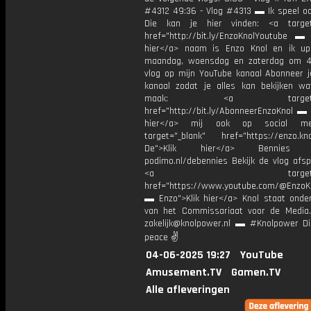
#4312 49:36 - Vlog #4313 ▬ Ik speel o
Die kan je hier vinden: <a target=
href="http://bit.ly/EnzoKnolYoutube ▬ M
hier</a> naam is Enzo Knol en ik up
maandag, woensdag en zaterdag om 4
vlog op mijn YouTube kanaal Abonneer j
kanaal zodat je alles kan bekijken w
maak: <a target="_b
href="http://bit.ly/AbonneerEnzoKnol ▬ 
hier</a> mij ook op social me
target="_blank" href="https://enzo.kno
De">Klik hier</a> Bennies P
podimo.nl/debennies Bekijk de vlog afspe
<a target="_bl
href="https://www.youtube.com/@EnzoKn
▬ Enzo">Klik hier</a> Knol staat onder
van het Commissariaat voor de Media.
zakelijk@knolpower.nl ▬ #Knolpower Di
peace ✌
04-06-2025 19:27
YouTube
Amusement.TV
Gamen.TV
Alle afleveringen