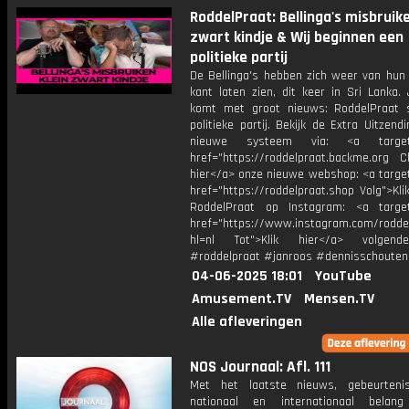
RoddelPraat: Bellinga's misbruike
zwart kindje & Wij beginnen een
politieke partij
De Bellinga's hebben zich weer van hun 
kant laten zien, dit keer in Sri Lanka.
komt met groot nieuws: RoddelPraat 
politieke partij. Bekijk de Extra Uitzend
nieuwe systeem via: <a target=
href="https://roddelpraat.backme.org Ch
hier</a> onze nieuwe webshop: <a target
href="https://roddelpraat.shop Volg">Kli
RoddelPraat op Instagram: <a target
href="https://www.instagram.com/rodde
hl=nl Tot">Klik hier</a> volgen
#roddelpraat #janroos #dennisschouten
04-06-2025 18:01
YouTube
Amusement.TV
Mensen.TV
Alle afleveringen
NOS Journaal: Afl. 111
Met het laatste nieuws, gebeurteni
nationaal en internationaal bela