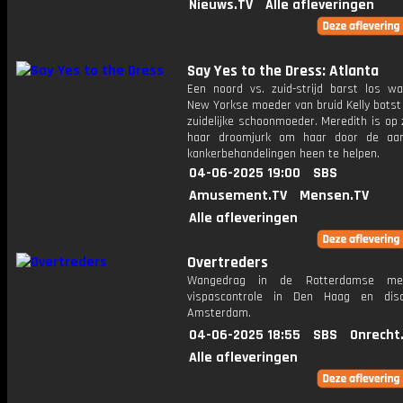
Nieuws.TV
Alle afleveringen
Say Yes to the Dress: Atlanta
Een noord vs. zuid-strijd barst los w
New Yorkse moeder van bruid Kelly botst
zuidelijke schoonmoeder. Meredith is op
haar droomjurk om haar door de aa
kankerbehandelingen heen te helpen.
04-06-2025 19:00
SBS
Amusement.TV
Mensen.TV
Alle afleveringen
Overtreders
Wangedrag in de Rotterdamse me
vispascontrole in Den Haag en disc
Amsterdam.
04-06-2025 18:55
SBS
Onrecht
Alle afleveringen