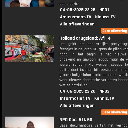
een sidekick.
04-06-2025 22:25
NPO1
Amusement.TV
Nieuws.TV
Alle afleveringen
Holland drugsland: Afl. 4
Het geldt als een vrolijke partydrug
feestjes in de jaren 90 gaan de pillen va
hand. In het begin is het nieuwe s
onbekend en gewoon legaal, maar de 
wereld rondom xtc worden steeds ha
politie doet invallen bij feesten, crimine
grootschalige laboratoria op en er word
weer nieuwe chemische varianten beda
wet te ontduiken.
04-06-2025 22:20
NPO2
Informatief.TV
Kennis.TV
Alle afleveringen
NPO Doc: Afl. 60
Deze documentaire vertelt het verhaa