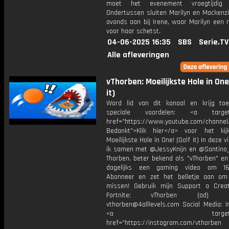
moet het evenement vroegtijdig v
Ondertussen sluiten Marilyn en Mackenz
avonds aan bij Irene, waar Marilyn een 
voor haar schetst.
04-06-2025 16:35
SBS
Serie.TV
Alle afleveringen
vThorben: Moeilijkste Hole in One
it)
Word lid van dit kanaal en krijg to
speciale voordelen: <a target=
href="https://www.youtube.com/channel
Bedankt">Klik hier</a> voor het ki
Moeilijkste Hole in One! (Golf it) In deze 
ik samen met @JessyKnijn en @Santino_Y
Thorben, beter bekend als "vThorben" en
dagelijks een gaming video om 16
Abonneer en zet het belletje aan om
missen! Gebruik mijn Support a Crea
Fortnite: vThorben (ad) Bu
vthorben@4alllevels.com Social Media: I
<a target="_bl
href="https://instagram.com/vthorben