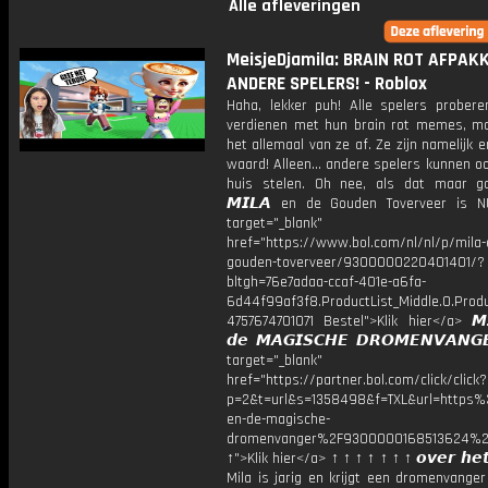
Alle afleveringen
MeisjeDjamila: BRAIN ROT AFPAK
ANDERE SPELERS! - Roblox
Haha, lekker puh! Alle spelers probere
verdienen met hun brain rot memes, ma
het allemaal van ze af. Ze zijn namelijk 
waard! Alleen... andere spelers kunnen oo
huis stelen. Oh nee, als dat maar g
𝙈𝙄𝙇𝘼 en de Gouden Toverveer is N
target="_blank"
href="https://www.bol.com/nl/nl/p/mila-
gouden-toverveer/9300000220401401/?
bltgh=76e7adaa-ccaf-401e-a6fa-
6d44f99af3f8.ProductList_Middle.0.Produ
4757674701071 Bestel">Klik hier</a> 𝙈
𝙙𝙚 𝙈𝘼𝙂𝙄𝙎𝘾𝙃𝙀 𝘿𝙍𝙊𝙈𝙀𝙉𝙑𝘼𝙉
target="_blank"
href="https://partner.bol.com/click/click?
p=2&t=url&s=1358498&f=TXL&url=http
en-de-magische-
dromenvanger%2F9300000168513624%2
↑">Klik hier</a> ↑ ↑ ↑ ↑ ↑ ↑ ↑ 𝙤𝙫𝙚𝙧 𝙝𝙚𝙩
Mila is jarig en krijgt een dromenvange