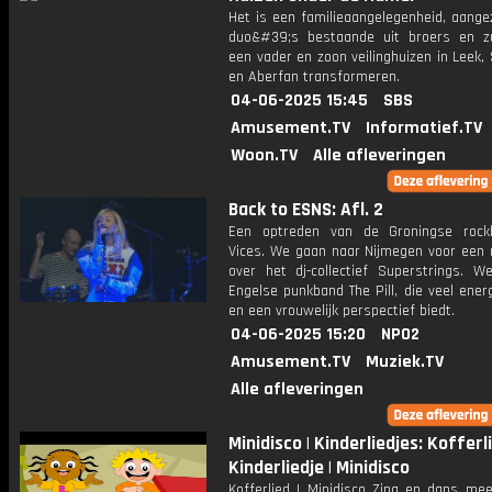
Het is een familieaangelegenheid, aange
duo&#39;s bestaande uit broers en 
een vader en zoon veilinghuizen in Leek, 
en Aberfan transformeren.
04-06-2025 15:45
SBS
Amusement.TV
Informatief.TV
Woon.TV
Alle afleveringen
Back to ESNS: Afl. 2
Een optreden van de Groningse rock
Vices. We gaan naar Nijmegen voor een 
over het dj-collectief Superstrings. W
Engelse punkband The Pill, die veel energ
en een vrouwelijk perspectief biedt.
04-06-2025 15:20
NPO2
Amusement.TV
Muziek.TV
Alle afleveringen
Minidisco | Kinderliedjes: Kofferli
Kinderliedje | Minidisco
Kofferlied | Minidisco Zing en dans me