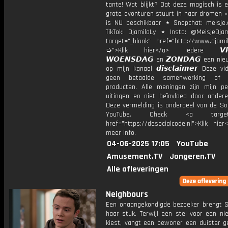
tante! Wat blijkt? Dat deze magisch is 
grote avonturen stuurt in haar dromen »
is NU beschikbaar ⋆ Snapchat: meisje.
TikTok: DjamilaLy ⋆ Insta: @MeisjeDja
target="_blank" href="http://www.djamil
➭">Klik hier</a> Iedere 𝙑𝙍𝙄
𝙒𝙊𝙀𝙉𝙎𝘿𝘼𝙂 en 𝙕𝙊𝙉𝘿𝘼𝙂 een ni
op mijn kanaal 𝙙𝙞𝙨𝙘𝙡𝙖𝙞𝙢𝙚𝙧 Deze v
geen betaalde samenwerking of 
producten. Alle meningen zijn mijn per
uitingen en niet beïnvloed door andere 
Deze vermelding is onderdeel van de Soc
YouTube. Check <a target="
href="https://desocialcode.nl">Klik hie
meer info.
04-06-2025 17:05
YouTube
Amusement.TV
Jongeren.TV
Alle afleveringen
Neighbours
Een onaangekondigde bezoeker brengt 
haar stuk. Terwijl een stel voor een ni
kiest, vangt een bewoner een duister g