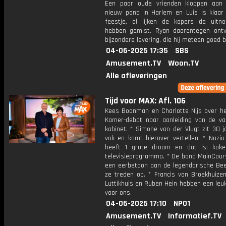
Een paar oude vrienden kloppen aan
nieuw pand in Harlem en Luis is klaar
feestje, al lijken de kopers de uitno
hebben gemist. Ryan daarentegen ont
bijzondere levering, die hij meteen goed 
04-06-2025 17:35
SBS
Amusement.TV
Woon.TV
Alle afleveringen
Tijd voor MAX: Afl. 106
Kees Boonman en Charlotte Nijs over h
Kamer-debat naar aanleiding van de va
kabinet. * Simone van der Vlugt zit 30 j
vak en komt hierover vertellen. * Nazia
heeft 1 grote droom en dat is: kok
televisieprogramma. * De band MainCour
een eerbetoon aan de legendarische Be
ze treden op. * Francis van Broekhuizen
Luttikhuis en Ruben Hein hebben een leu
voor ons.
04-06-2025 17:10
NPO1
Amusement.TV
Informatief.TV