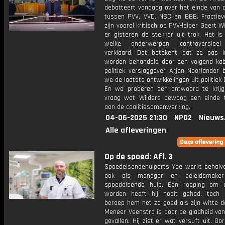
debatteert vandaag over het einde van d
tussen PVV, VVD, NSC en BBB. Fractievo
zijn vooral kritisch op PVV-leider Geert Wi
er gisteren de stekker uit trok. Het is
welke onderwerpen controversiee
verklaard. Dat betekent dat ze pas in
worden behandeld door een volgend kab
politiek verslaggever Arjan Noorlander 
we de laatste ontwikkelingen uit politiek
En we proberen een antwoord te krij
vraag wat Wilders bewoog een einde
aan de coalitiesamenwerking.
04-06-2025 21:30
NPO2
Nieuws
Alle afleveringen
Op de spoed: Afl. 3
Spoedeisendehulparts Yde werkt behalve
ook als manager en beleidsmake
spoedeisende hulp. Een roeping om 
worden heeft hij nooit gehad, toch 
beroep hem net zo goed als zijn witte d
Meneer Veenstra is door de gladheid van 
gevallen. Hij ziet er wat versuft uit. Go