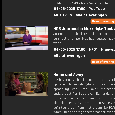
SLAM! Boost">Klik hier</a> Your Life
04-06-2025 17:00
YouTube
Muziek.TV
Alle afleveringen
NOS Journaal in Makkelijke Taal: A
Journaal in makkelijke taal met extra ui
een rustig tempo. Met het laatste nieu
weer.
04-06-2025 17:00
NPO1
Nieuws
Alle afleveringen
Home and Away
Cash voegt zich bij Tane en Felicity ti
optreden. Tijdens de Q&A vangt een jour
opmerking van Bree over Merced
ondervraagt ​​Remi daarover. Een ander vra
of hij zich onder druk voelt staan, waa
dichtklapt en Kirby hem te hulp schiet. Z
geïrriteerd dat Remi het album &#39
When&#39; heeft genoemd zonder overleg.