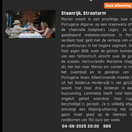
Steenrijk, Straatarm
Marian woont in een prachtige, luxe vi
Portugese Algarve, op een steenworp af
de sfeervolle badplaats Lagos. Ze 
goedlopend makelaarskantoor in Por
verdient haar geld met de verkoop van v
en penthouses in het hogere segment. Oo
haar eigen B&B, waar de gasten kunnen
van een fantastisch uitzicht over de go
de oceaan. Hartsvriendin Marianne vlieg
als het kan naar Marian om samen te re
het zwembad en te genieten van h
Portugese leven. Alleenstaande moeder
uit het Gelderse Harderwijk is net gesc
woont met haar drie kinderen in ee
huurwoning. Lammieke heeft rond haa
ongeluk gehad waardoor haar rug
beschadigd is geraakt. Ze is volledig af
ontvangt een Wajong-uitkering. Het vi
gezin moet goed op de kleintjes l
rondkomen van 150 euro per week.
04-06-2025 20:30
SBS