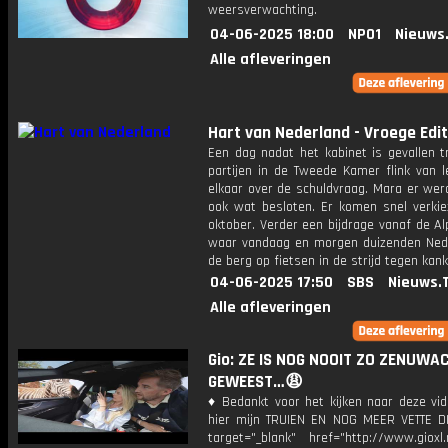
weersverwachting.
04-06-2025 18:00
NPO1
Nieuws
Alle afleveringen
Hart van Nederland - Vroege Edit
Een dag nadat het kabinet is gevallen t
partijen in de Tweede Kamer flink van l
elkaar over de schuldvraag. Mara er wer
ook wat besloten. Er komen snel verkiez
oktober. Verder een bijdrage vanaf de A
waar vandaag en morgen duizenden Ned
de berg op fietsen in de strijd tegen kank
04-06-2025 17:50
SBS
Nieuws.
Alle afleveringen
Gio: ZE IS NOG NOOIT ZO ZENUWA
GEWEEST…😩
♦ Bedankt voor het kijken naar deze vid
hier mijn TRUIEN EN NOG MEER VETTE D
target="_blank" href="http://www.gioxl.