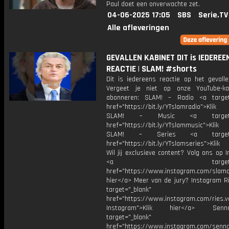
Paul doet een onverwachte zet.
04-06-2025 17:05
SBS
Serie.TV
Alle afleveringen
GEVALLEN KABINET DIT is IEDEREE
REACTIE | SLAM! #shorts
Dit is iedereens reactie op het gevalle
Vergeet je niet op onze YouTube-ka
abonneren: SLAM! – Radio <a target
href="https://bit.ly/YTslamradio">Klik
SLAM! – Music <a target="_
href="https://bit.ly/YTslammusic">Klik
SLAM! – Series <a target="
href="https://bit.ly/YTslamseries">Klik
Wil jij exclusieve content? Volg ons op 
<a target="_bl
href="https://www.instagram.com/slamoff
hier</a> Meer van de jury? Instagram Ri
target="_blank"
href="https://www.instagram.com/ries.v
Instagram">Klik hier</a> Se
target="_blank"
href="https://www.instagram.com/senna