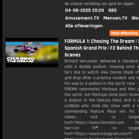
de scheve verdeling van geld en regels.
04-06-2025 20:29
SBS
Amusement.TV
Mensen.TV
Wo
Alle afleveringen
FORMULA 1: Chasing The Dream |
Spanish Grand Prix | F2 Behind T
Scenes
Richard Verschoor delivered a standou
with a double podium, showing once 
he’s one to watch. Alex Dunne shook of
grid drop after a practice incident and st
his way to a podium in the sprint race – 
PREMA teammates Montoya and Mini c
the sprint, but Montoya came back stron
a podium in the Feature Race. And it 
Lindblad who stole the show with a 
commanding Feature Race win. For 
videos, visit <a target="_
href="https://www.Formula1.com Fol
hier</a> F1®: <a target="_
href="https://www.instagram.com/F1