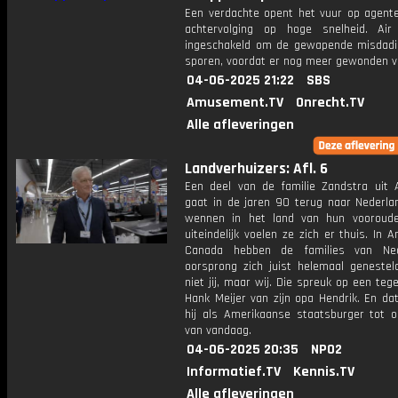
Een verdachte opent het vuur op agent
achtervolging op hoge snelheid. Ai
ingeschakeld om de gewapende misdadi
sporen, voordat er nog meer gewonden va
04-06-2025 21:22
SBS
Amusement.TV
Onrecht.TV
Alle afleveringen
Landverhuizers: Afl. 6
Een deel van de familie Zandstra uit A
gaat in de jaren 90 terug naar Nederlan
wennen in het land van hun vooroud
uiteindelijk voelen ze zich er thuis. In 
Canada hebben de families van Ned
oorsprong zich juist helemaal genesteld
niet jij, maar wij. Die spreuk op een tege
Hank Meijer van zijn opa Hendrik. En da
hij als Amerikaanse staatsburger tot 
van vandaag.
04-06-2025 20:35
NPO2
Informatief.TV
Kennis.TV
Alle afleveringen