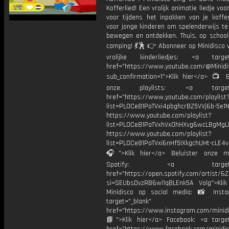
Kofferlied! Een vrolijk animatie liedje voo
voor tijdens het inpakken van je koffer
voor jonge kinderen om spelenderwijs te
bewegen en ontdekken. Thuis, op school
camping! 💃🕺 👉 Abonneer op Minidisco 
vrolijke kinderliedjes: <a target=
href="https://www.youtube.com/@Minidis
sub_confirmation=1">Klik hier</a> 📺 B
onze playlists: <a target="
href="https://www.youtube.com/playlist
list=PL0Ce81PoTVxi4pbghcrBZ5VVj6b-5e1N
https://www.youtube.com/playlist?
list=PL0Ce81PoTVxhVx0hHXvg6wcLBgMgL
https://www.youtube.com/playlist?
list=PL0Ce81PoTVxi6nHf5IXkgchUHt-cLE4
🎧">Klik hier</a> Beluister onze m
Spotify: <a target="_
href="https://open.spotify.com/artist/
si=SEUbsDvzRB6wi1qBLEnk5A Volg">Klik
Minidisco op social media: 📸 Inst
target="_blank"
href="https://www.instagram.com/minidis
📘">Klik hier</a> Facebook: <a target