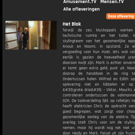
Amusement.TV
Mensen.TV
Alle afleveringen
Het Blok
Terwijl de zes kluskoppels werke
technische ruimte en het toilet, 
stylingteam van het gezamenlijke app
Anouk en Naomi, in opstand. Ze e
vergoeding voor hun inzet, iets wat vo
eerlijk is gezien de hoeveelheid ur
daaraan kwijt zijn. Marit is echter onve
er komt geen extra geld, punt uit. Naom
daarop de handdoek in de ring te
Ondertussen halen Wilfred en Edith o
oplevering niet en kibbelen er op
&#39;grote drie&#39; - Viktor, Maurits 
controleren ondertussen de vakmann
GZK. De taakverdeling lijkt op rolletjes te
heeft elektricien Chris de opdracht van
goed begrepen, wat zorgt voor chao
gezamenlijke aanleg van de elektra. Ti
overleg stelt Chris voor om de stylin
nemen, maar hij wordt nog net niet ui
door Heidy en Mark. Faisel uit zijn frust