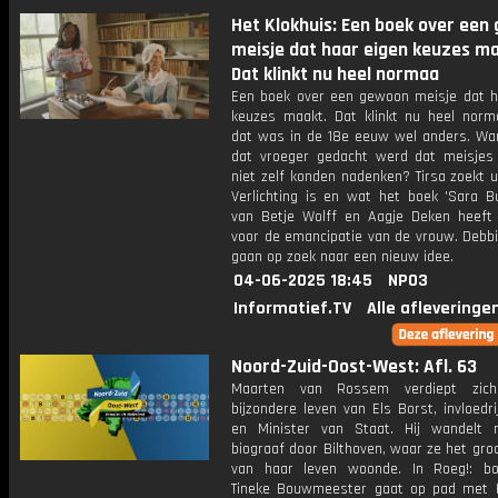
Het Klokhuis: Een boek over een
meisje dat haar eigen keuzes ma
Dat klinkt nu heel normaa
Een boek over een gewoon meisje dat h
keuzes maakt. Dat klinkt nu heel norm
dat was in de 18e eeuw wel anders. Wan
dat vroeger gedacht werd dat meisjes
niet zelf konden nadenken? Tirsa zoekt 
Verlichting is en wat het boek 'Sara Bu
van Betje Wolff en Aagje Deken heeft
voor de emancipatie van de vrouw. Debbi
gaan op zoek naar een nieuw idee.
04-06-2025 18:45
NPO3
Informatief.TV
Alle afleveringe
Noord-Zuid-Oost-West: Afl. 63
Maarten van Rossem verdiept zic
bijzondere leven van Els Borst, invloedrij
en Minister van Staat. Hij wandelt
biograaf door Bilthoven, waar ze het gro
van haar leven woonde. In Roeg!: b
Tineke Bouwmeester gaat op pad met 