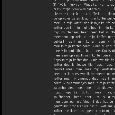
href="https://www.facebook.com/minidi
🌐">Klik hier</a> Website: <a target
href="https://www.minidisco.nl/ ---
hier</a> Liedtekst Het Kofferlied Hallo a
ga op vakantie en ik ga mijn koffer pakk
mee? In mijn koffer doe ik mijn knuffelbe
koffer doe ik mijn knuffelbeer In mijn kof
mijn knuffelbeer, beer, beer Dat is all
meeneem op reis In mijn koffer nee
duikbril mee In mijn koffer neem ik mij
mee In mijn koffer neem ik een duikbril
mee Mijn knuffelbeer beer, beer Dat is al
meeneem op reis In mijn koffer doe ik n
flops In mijn koffer doe ik nieuwe flip flo
koffer doe ik nieuwe flip flops, flops,
duikbril mee, mee, mee Mijn knuffelbe
beer Dat is alles wat ik meeneem op rei
koffer neem ik zwembandjes mee In mi
neem ik zwembandjes mee In mijn koffe
zwembandjes mee, mee, mee Nieuwe fl
flops, flops Een duikbril mee, mee,
knuffelbeer, beer, beer Dat is all
meeneem op reis Vind jij dat het te
gaat? Dan proberen we het nu wat snelle
koffer doe ik een muggenspray In mijn k