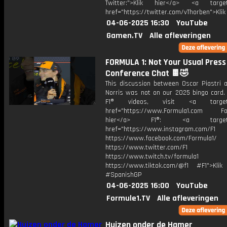
Twitter:">Klik hier</a> <a target=
href="https://twitter.com/vThorben">Klik
04-06-2025 16:30
YouTube
Gamen.TV
Alle afleveringen
FORMULA 1: Not Your Usual Press
Conference Chat 🍫🤣
This discussion between Oscar Piastri 
Norris was not on our 2025 bingo card.
F1® videos, visit <a target="
href="https://www.Formula1.com Fol
hier</a> F1®: <a target="_
href="https://www.instagram.com/F1
https://www.facebook.com/Formula1/
https://www.twitter.com/F1
https://www.twitch.tv/formula1
https://www.tiktok.com/@f1 #F1">Klik
#SpanishGP
04-06-2025 16:00
YouTube
Formule1.TV
Alle afleveringen
Huizen onder de Hamer