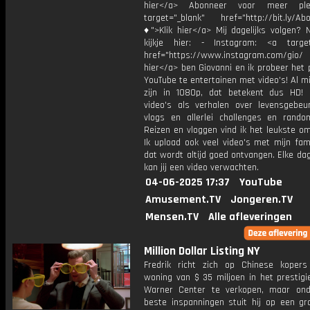
hier</a> Abonneer voor meer ple
target="_blank" href="http://bit.ly/Ab
♦">Klik hier</a> Mij dagelijks volgen?
kijkje hier: - Instagram: <a target
href="https://www.instagram.com/gio/
hier</a> ben Giovanni en ik probeer het 
YouTube te entertainen met video's! Al mi
zijn in 1080p, dat betekent dus HD! 
video's als verhalen over levensgebeur
vlogs en allerlei challenges en rando
Reizen en vloggen vind ik het leukste o
Ik upload ook veel video's met mijn fam
dat wordt altijd goed ontvangen. Elke da
kan jij een video verwachten.
04-06-2025 17:37
YouTube
Amusement.TV
Jongeren.TV
Mensen.TV
Alle afleveringen
Million Dollar Listing NY
Fredrik richt zich op Chinese kope
woning van $ 35 miljoen in het prestigi
Warner Center te verkopen, maar ond
beste inspanningen stuit hij op een gr