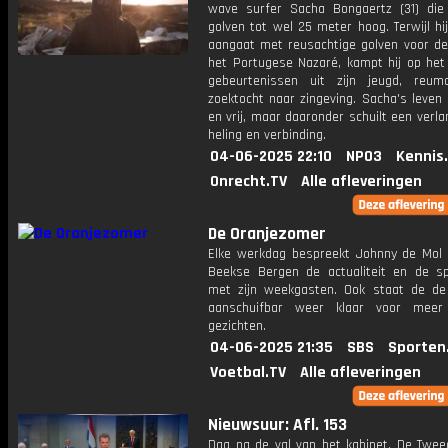
wave surfer Sacha Bongaertz (31) die
golven tot wel 25 meter hoog. Terwijl hij
aangaat met reusachtige golven voor de
het Portugese Nazaré, kampt hij op het
gebeurtenissen uit zijn jeugd, reu
zoektocht naar zingeving. Sacha's leven l
en vrij, maar daaronder schuilt een verl
heling en verbinding.
04-06-2025 22:10
NPO3
Kennis
Onrecht.TV
Alle afleveringen
De Oranjezomer
Elke werkdag bespreekt Johnny de Mol 
Beekse Bergen de actualiteit en de s
met zijn weekgasten. Ook staat de de 
aanschuifbar weer klaar voor meer
gezichten.
04-06-2025 21:35
SBS
Sporten
Voetbal.TV
Alle afleveringen
Nieuwsuur: Afl. 153
Dag na de val van het kabinet. De Twe