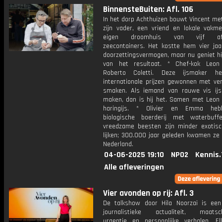
BinnensteBuiten: Afl. 106
In het dorp Achthuizen bouwt Vincent me
zijn vader, een vriend en lokale vakme
eigen droomhuis van vijf afg
zeecontainers. Het kostte hem vier jaa
doorzettingsvermogen, maar nu geniet hi
van het resultaat. * Chef-kok Leon
Roberto Coletti. Deze ijsmaker he
internationale prijzen gewonnen met ve
smaken. Als iemand van rauwe vis ij
maken, dan is hij het. Samen met Leon 
haringijs. * Olivier en Emma he
biologische boerderij met waterbuff
vreedzame beesten zijn minder exotis
lijken; 300.000 jaar geleden kwamen ze 
Nederland.
04-06-2025 19:10
NPO2
Kennis.
Alle afleveringen
Vier avonden op rij: Afl. 3
De talkshow door Hila Noorzai is ee
journalistieke actualiteit, maatsch
urgentie en persoonlijke verhalen. E