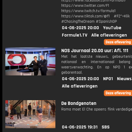
https://www.facebook.com/Formula1/
https://www.twitter.com/F1
https://www.twitch.tv/formula1
https://www.tiktok.com/@f1 #F2">Klik
#ChasingTheDream #SpanishGP
04-06-2025 20:00
YouTube
Formule1.TV
Alle afleveringen
NOS Journaal 20.00 uur: Afl. 111
Met het laatste nieuws, gebeurteni
nationaal en internationaal bela
weersverwachting. En op NPO 1 e
gebarentaal.
04-06-2025 20:00
NPO1
Nieuws
Alle afleveringen
De Bondgenoten
Roma moet El Che opeens flink verdedige
04-06-2025 19:31
SBS