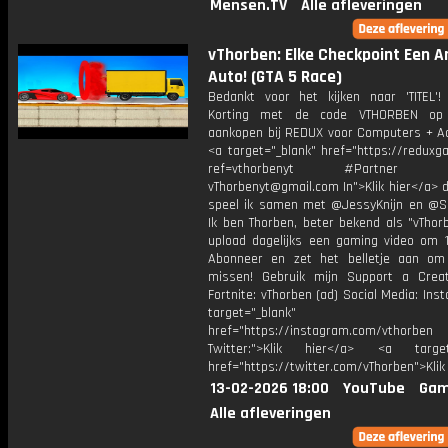
Mensen.TV
Alle afleveringen
vThorben: Elke Checkpoint Een 
Auto! (GTA 5 Race)
Bedankt voor het kijken naar 'TITEL'!
Korting met de code VTHORBEN op
aankopen bij REDUX voor Computers + Ac
<a target="_blank" href="https://reduxg
ref=vthorbenyt #Partner Bu
vThorbenyt@gmail.com In">Klik hier</a> 
speel ik samen met @JessyKnijn en @Sa
Ik ben Thorben, beter bekend als "vThor
upload dagelijks een gaming video om 1
Abonneer en zet het belletje aan om
missen! Gebruik mijn Support a Crea
Fortnite: vThorben (ad) Social Media: Ins
target="_blank"
href="https://instagram.com/vthorben
Twitter:">Klik hier</a> <a target=
href="https://twitter.com/vThorben">Klik
13-02-2026 18:00
YouTube
Gam
Alle afleveringen