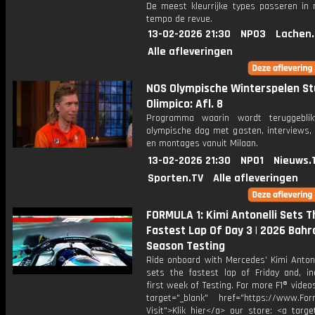
De meest kleurrijke types passeren in
tempo de revue.
13-02-2026 21:30
NPO3
Lachen.
Alle afleveringen
NOS Olympische Winterspelen St
Olimpico: Afl. 8
Programma waarin wordt teruggebli
olympische dag met gasten, interviews, 
en montages vanuit Milaan.
13-02-2026 21:30
NPO1
Nieuws.
Sporten.TV
Alle afleveringen
FORMULA 1: Kimi Antonelli Sets T
Fastest Lap Of Day 3 | 2026 Bahr
Season Testing
Ride onboard with Mercedes' Kimi Antone
sets the fastest lap of Friday and, in
first week of Testing. For more F1® videos,
target="_blank" href="https://www.For
Visit">Klik hier</a> our store: <a targe