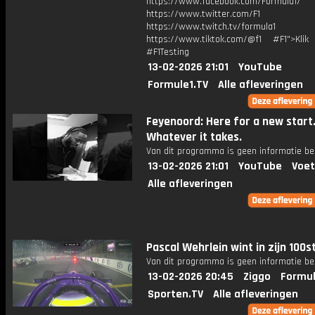
https://www.facebook.com/Formula1/
https://www.twitter.com/F1
https://www.twitch.tv/formula1
https://www.tiktok.com/@f1 #F1">Klik
#F1Testing
13-02-2026 21:01
YouTube
Formule1.TV
Alle afleveringen
Feyenoord: Here for a new start
Whatever it takes.
Van dit programma is geen informatie be
13-02-2026 21:01
YouTube
Voet
Alle afleveringen
Pascal Wehrlein wint in zijn 100s
Van dit programma is geen informatie be
13-02-2026 20:45
Ziggo
Formul
Sporten.TV
Alle afleveringen