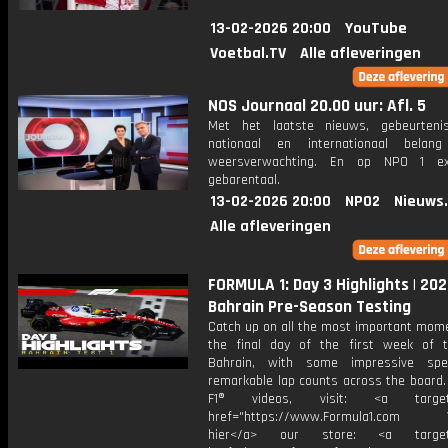
13-02-2026 20:00
YouTube
Voetbal.TV
Alle afleveringen
NOS Journaal 20.00 uur: Afl. 5
Met het laatste nieuws, gebeurteni
nationaal en internationaal bela
weersverwachting. En op NPO 1 e
gebarentaal.
13-02-2026 20:00
NPO2
Nieuws
Alle afleveringen
FORMULA 1: Day 3 Highlights | 20
Bahrain Pre-Season Testing
Catch up on all the most important mom
the final day of the first week of t
Bahrain, with some impressive sp
remarkable lap counts across the board.
F1® videos, visit: <a target="
href="https://www.Formula1.com Vis
hier</a> our store: <a target=