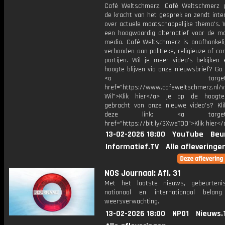
Café Weltschmerz. Café Weltschmerz g
de kracht van het gesprek en zendt inte
over actuele maatschappelijke thema's. 
een hoogwaardig alternatief voor de m
media. Café Weltschmerz is onafhankelij
verbonden aan politieke, religieuze of c
partijen. Wil je meer video's bekijken
hoogte blijven via onze nieuwsbrief? Ga
<a target="_bl
href="https://www.cafeweltschmerz.nl/v
Wil">Klik hier</a> je op de hoogt
gebracht van onze nieuwe video's? Kl
deze link: <a target="_
href="https://bit.ly/3XweTO0">Klik hier</
13-02-2026 18:00
YouTube
Beu
Informatief.TV
Alle afleveringe
NOS Journaal: Afl. 31
Met het laatste nieuws, gebeurteni
nationaal en internationaal bela
weersverwachting.
13-02-2026 18:00
NPO1
Nieuws.