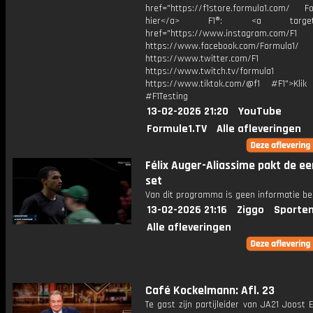
href="https://f1store.formula1.com/ Fol
hier</a> F1®: <a target="_
href="https://www.instagram.com/F1
https://www.facebook.com/Formula1/
https://www.twitter.com/F1
https://www.twitch.tv/formula1
https://www.tiktok.com/@f1 #F1">Klik
#F1Testing
13-02-2026 21:20
YouTube
Formule1.TV
Alle afleveringen
Félix Auger-Aliassime pakt de ee
set
Van dit programma is geen informatie be
13-02-2026 21:16
Ziggo
Sporten
Alle afleveringen
Café Kockelmann: Afl. 23
Te gast zijn partijleider van JA21 Joost