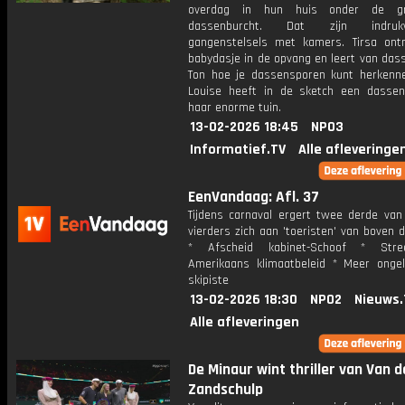
overdag in hun huis onder de g
dassenburcht. Dat zijn indrukw
gangenstelsels met kamers. Tirsa on
babydasje in de opvang en leert van das
Ton hoe je dassensporen kunt herkenne
Louise heeft in de sketch een dassen
haar enorme tuin.
13-02-2026 18:45
NPO3
Informatief.TV
Alle afleveringe
EenVandaag: Afl. 37
Tijdens carnaval ergert twee derde van 
vierders zich aan 'toeristen' van boven d
* Afscheid kabinet-Schoof * Str
Amerikaans klimaatbeleid * Meer onge
skipiste
13-02-2026 18:30
NPO2
Nieuws.
Alle afleveringen
De Minaur wint thriller van Van d
Zandschulp