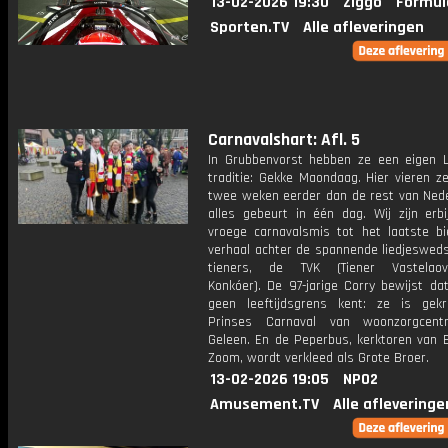
13-02-2026 19:30
Ziggo
Formul
Sporten.TV
Alle afleveringen
Carnavalshart: Afl. 5
In Grubbenvorst hebben ze een eigen 
traditie: Gekke Maondaag. Hier vieren z
twee weken eerder dan de rest van Nede
alles gebeurt in één dag. Wij zijn erbi
vroege carnavalsmis tot het laatste bie
verhaal achter de spannende liedjesweds
tieners, de TVK (Tiener Vastelaove
Konkóer). De 97-jarige Corry bewijst da
geen leeftijdsgrens kent: ze is gek
Prinses Carnaval van woonzorgcen
Geleen. En de Peperbus, kerktoren van 
Zoom, wordt verkleed als Grote Broer.
13-02-2026 19:05
NPO2
Amusement.TV
Alle afleveringe