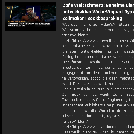
Cafe Weltschmerz: Geheime Die
ontwikkelden Woke-Wapen | Ryp
Zeilmaker | Boekbespreking
Waardeer je onze video's? Steun 
Weltschmerz, het podium voor het vrije 
target="_blank"
href="https://www.cafeweltschmerz.nl/
Academische">Klik hier</a> denktanks e
diensten ontwikkelden na de Tweed
Oorlog het neomarxistische ‘woke’-denk
Frankfurter Schule. Die linkse 
injecteerden ze in de samenleving 
drugsgebruik om de moraal van de eigen 
te verzwakken, zodat die geen machtsb
word. Deze keer het werk van comploton
Daniel Estulin in de cursus “Complotden
Zo!” Boek van de week: Daniel Estu
Tavistock Institute, Social Engineering t
Independent Publishers Group Hoe je wee
en normaal wordt? Wortel in de Friese
‘Liever dood dan Slaaf’, Rypke’s meist
target="_blank"
href="https://www.lieverdooddanslaaf
Deze">Klik hier</a> video is geproduc