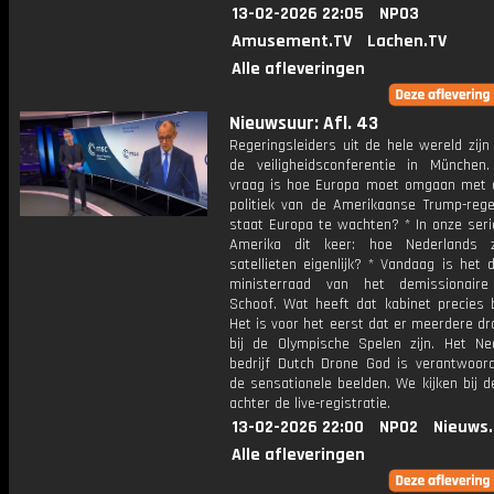
13-02-2026 22:05
NPO3
Amusement.TV
Lachen.TV
Alle afleveringen
Nieuwsuur: Afl. 43
Regeringsleiders uit de hele wereld zijn
de veiligheidsconferentie in München.
vraag is hoe Europa moet omgaan met de
politiek van de Amerikaanse Trump-rege
staat Europa te wachten? * In onze seri
Amerika dit keer: hoe Nederlands z
satellieten eigenlijk? * Vandaag is het 
ministerraad van het demissionaire
Schoof. Wat heeft dat kabinet precies b
Het is voor het eerst dat er meerdere d
bij de Olympische Spelen zijn. Het Ne
bedrijf Dutch Drone God is verantwoorde
de sensationele beelden. We kijken bij 
achter de live-registratie.
13-02-2026 22:00
NPO2
Nieuws
Alle afleveringen