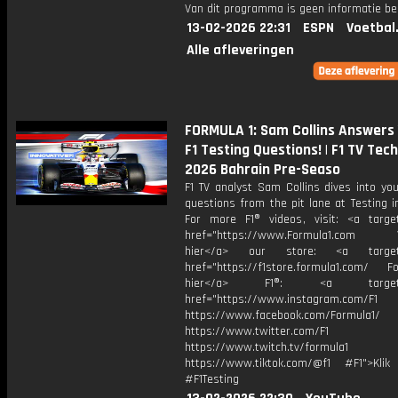
Van dit programma is geen informatie be
13-02-2026 22:31
ESPN
Voetbal
Alle afleveringen
FORMULA 1: Sam Collins Answers
F1 Testing Questions! | F1 TV Tech 
2026 Bahrain Pre-Seaso
F1 TV analyst Sam Collins dives into yo
questions from the pit lane at Testing i
For more F1® videos, visit: <a target
href="https://www.Formula1.com Vis
hier</a> our store: <a target=
href="https://f1store.formula1.com/ Fol
hier</a> F1®: <a target="_
href="https://www.instagram.com/F1
https://www.facebook.com/Formula1/
https://www.twitter.com/F1
https://www.twitch.tv/formula1
https://www.tiktok.com/@f1 #F1">Klik
#F1Testing