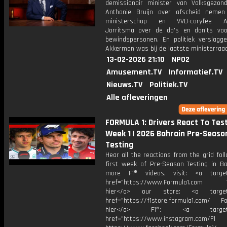
demissionair minister van Volksgezon
Anthonie Bruijn over afscheid neme
ministerschap en VVD-coryfee A
Jorritsma over de do's en don'ts vo
bewindspersonen. En politiek verslagg
Akkerman was bij de laatste ministerraad
13-02-2026 21:10
NPO2
Amusement.TV
Informatief.TV
Nieuws.TV
Politiek.TV
Alle afleveringen
FORMULA 1: Drivers React To Tes
Week 1 | 2026 Bahrain Pre-Seaso
Testing
Hear all the reactions from the grid fol
first week of Pre-Season Testing in Ba
more F1® videos, visit: <a target=
href="https://www.Formula1.com Vis
hier</a> our store: <a target=
href="https://f1store.formula1.com/ Fol
hier</a> F1®: <a target="_
href="https://www.instagram.com/F1