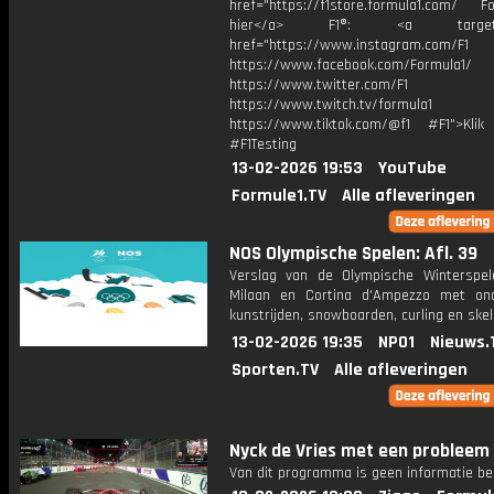
href="https://f1store.formula1.com/ Fol
hier</a> F1®: <a target="_
href="https://www.instagram.com/F1
https://www.facebook.com/Formula1/
https://www.twitter.com/F1
https://www.twitch.tv/formula1
https://www.tiktok.com/@f1 #F1">Klik
#F1Testing
13-02-2026 19:53
YouTube
Formule1.TV
Alle afleveringen
NOS Olympische Spelen: Afl. 39
Verslag van de Olympische Winterspel
Milaan en Cortina d'Ampezzo met on
kunstrijden, snowboarden, curling en skel
13-02-2026 19:35
NPO1
Nieuws.
Sporten.TV
Alle afleveringen
Nyck de Vries met een probleem
Van dit programma is geen informatie be