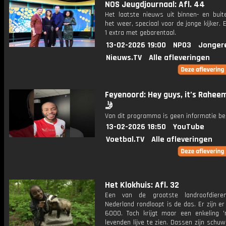
NOS Jeugdjournaal: Afl. 44
Het laatste nieuws uit binnen- en buit
het weer, speciaal voor de jonge kijker.
1 extra met gebarentaal.
13-02-2026 19:00
NPO3
Jonger
Nieuws.TV
Alle afleveringen
Feyenoord: Hey guys, it’s Rahee
🤳
Van dit programma is geen informatie be
13-02-2026 18:50
YouTube
Voetbal.TV
Alle afleveringen
Het Klokhuis: Afl. 32
Een van de grootste landroofdiere
Nederland rondloopt is de das. Er zijn e
6000. Toch krijgt maar een enkeling '
levenden lijve te zien. Dassen zijn schuw