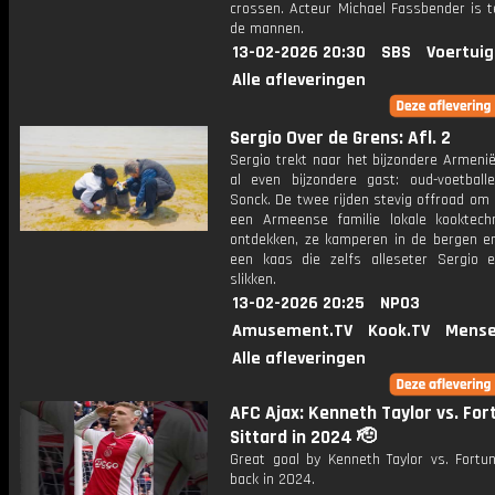
crossen. Acteur Michael Fassbender is t
de mannen.
13-02-2026 20:30
SBS
Voertuig
Alle afleveringen
Sergio Over de Grens: Afl. 2
Sergio trekt naar het bijzondere Armeni
al even bijzondere gast: oud-voetball
Sonck. De twee rijden stevig offroad om
een Armeense familie lokale kooktech
ontdekken, ze kamperen in de bergen e
een kaas die zelfs alleseter Sergio 
slikken.
13-02-2026 20:25
NPO3
Amusement.TV
Kook.TV
Mense
Alle afleveringen
AFC Ajax: Kenneth Taylor vs. For
Sittard in 2024 🫡
Great goal by Kenneth Taylor vs. Fortun
back in 2024.