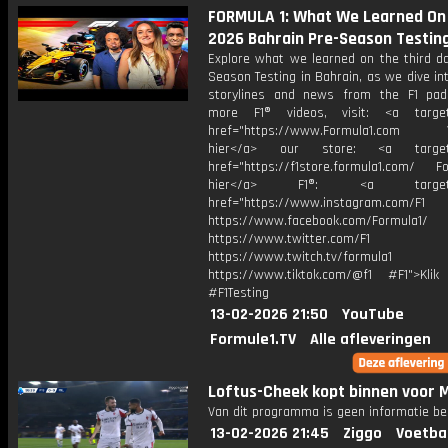
FORMULA 1: What We Learned On 
2026 Bahrain Pre-Season Testin
Explore what we learned on the third da
Season Testing in Bahrain, as we dive in
storylines and news from the F1 pad
more F1® videos, visit: <a target=
href="https://www.Formula1.com Vis
hier</a> our store: <a target=
href="https://f1store.formula1.com/ Fol
hier</a> F1®: <a target="_
href="https://www.instagram.com/F1
https://www.facebook.com/Formula1/
https://www.twitter.com/F1
https://www.twitch.tv/formula1
https://www.tiktok.com/@f1 #F1">Klik
#F1Testing
13-02-2026 21:50
YouTube
Formule1.TV
Alle afleveringen
Loftus-Cheek kopt binnen voor M
Van dit programma is geen informatie be
13-02-2026 21:45
Ziggo
Voetba