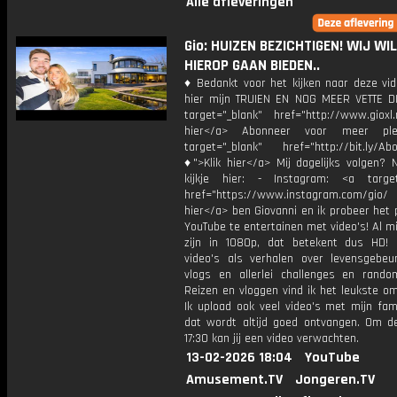
Alle afleveringen
Gio: HUIZEN BEZICHTIGEN! WIJ WI
HIEROP GAAN BIEDEN..
♦ Bedankt voor het kijken naar deze vid
hier mijn TRUIEN EN NOG MEER VETTE D
target="_blank" href="http://www.gioxl.
hier</a> Abonneer voor meer ple
target="_blank" href="http://bit.ly/Ab
♦">Klik hier</a> Mij dagelijks volgen?
kijkje hier: - Instagram: <a target
href="https://www.instagram.com/gio/
hier</a> ben Giovanni en ik probeer het 
YouTube te entertainen met video's! Al mi
zijn in 1080p, dat betekent dus HD! 
video's als verhalen over levensgebeur
vlogs en allerlei challenges en rando
Reizen en vloggen vind ik het leukste o
Ik upload ook veel video's met mijn fam
dat wordt altijd goed ontvangen. Om 
17:30 kan jij een video verwachten.
13-02-2026 18:04
YouTube
Amusement.TV
Jongeren.TV