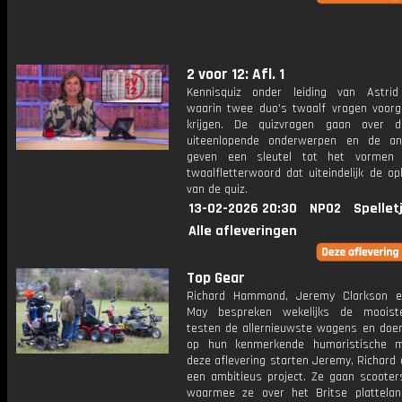
2 voor 12: Afl. 1
Kennisquiz onder leiding van Astri
waarin twee duo's twaalf vragen voorg
krijgen. De quizvragen gaan over 
uiteenlopende onderwerpen en de an
geven een sleutel tot het vormen
twaalfletterwoord dat uiteindelijk de op
van de quiz.
13-02-2026 20:30
NPO2
Spellet
Alle afleveringen
Top Gear
Richard Hammond, Jeremy Clarkson 
May bespreken wekelijks de mooiste
testen de allernieuwste wagens en doen 
op hun kenmerkende humoristische m
deze aflevering starten Jeremy, Richard
een ambitieus project. Ze gaan scoote
waarmee ze over het Britse plattela