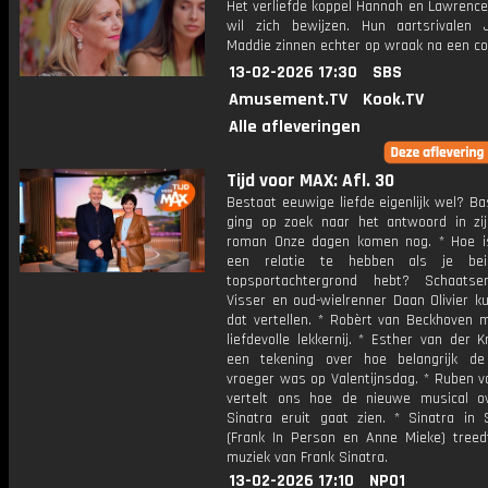
Het verliefde koppel Hannah en Lawrence
wil zich bewijzen. Hun aartsrivalen
Maddie zinnen echter op wraak na een con
13-02-2026 17:30
SBS
Amusement.TV
Kook.TV
Alle afleveringen
Tijd voor MAX: Afl. 30
Bestaat eeuwige liefde eigenlijk wel? B
ging op zoek naar het antwoord in zi
roman Onze dagen komen nog. * Hoe 
een relatie te hebben als je be
topsportachtergrond hebt? Schaats
Visser en oud-wielrenner Daan Olivier k
dat vertellen. * Robèrt van Beckhoven 
liefdevolle lekkernij. * Esther van der 
een tekening over hoe belangrijk de
vroeger was op Valentijnsdag. * Ruben v
vertelt ons hoe de nieuwe musical o
Sinatra eruit gaat zien. * Sinatra in
(Frank In Person en Anne Mieke) tree
muziek van Frank Sinatra.
13-02-2026 17:10
NPO1