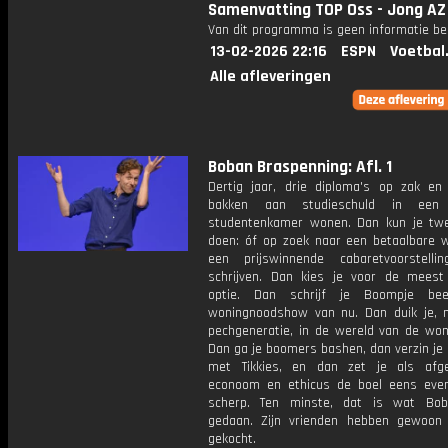
Samenvatting TOP Oss - Jong AZ
Van dit programma is geen informatie be
13-02-2026 22:16
ESPN
Voetbal
Alle afleveringen
Boban Braspenning: Afl. 1
Dertig jaar, drie diploma's op zak e
bakken aan studieschuld in een ti
studentenkamer wonen. Dan kun je tw
doen: óf op zoek naar een betaalbare w
een prijswinnende cabaretvoorstelli
schrijven. Dan kies je voor de meest
optie. Dan schrijf je Boompje bee
woningnoodshow van nu. Dan duik je,
pechgeneratie, in de wereld van de won
Dan ga je boomers bashen, dan verzin je
met Tikkies, en dan zet je als afg
econoom en ethicus de boel eens even
scherp. Ten minste, dat is wat Bob
gedaan. Zijn vrienden hebben gewoon
gekocht.