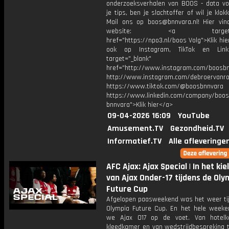
onderzoeksverhalen van BOOS - data vo
je tips, ben je slachtoffer of wil je klok
Mail ons op boos@bnnvara.nl! Hier vin
website: <a target="_
href="https://npo3.nl/boos Volg">Klik hi
ook op Instagram, TikTok en Link
target="_blank"
href="http://www.instagram.com/boosb
http://www.instagram.com/debroervanr
https://www.tiktok.com/@boosbnnvara
https://www.linkedin.com/company/boos
bnnvara">Klik hier</a>
09-04-2026 16:09
YouTube
Amusement.TV
Gezondheid.TV
Informatief.TV
Alle afleveringe
AFC Ajax: Ajax Special | In het kie
van Ajax Onder-17 tijdens de Oly
Future Cup
Afgelopen paasweekend was het weer tij
Olympia Future Cup. En het hele weeke
we Ajax O17 op de voet. Van hotelk
kleedkamer en van wedstrijdbespreking t