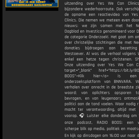
uitzending over Yes We Can Clinic
bijzondere wederhoorroute. Ook verschij
de opname een reactievideo van Ye
Clinics. Die nemen we meteen even door.
nieuws: we zijn samen met het Ne
Dagblad en Investico genomineerd voor D
de categorie Onderzoek!. Het gaat om on
over christelijke stichtingen die met N
donaties bijdroegen aan bezetti
Westoever. Al was die verhaal volgens 
enkel een hetze tegen christenen. S
Onze uitzending over Yes We Can Cl
target="_blank" href="https://bit.ly/
BOOS">Klik hier</a> is een
onderzoeksplatform van BNNVARA. W
verhalen over onrecht in de breedste zi
woord; van oplichters opsporen t
bevragen, en van leugenaars ontmas
politici aan de tand voelen. Waar nodig 
macht ter verantwoording, altijd met 
voorop. 🎧 Luister elke donderdag om 
onze podcast, RADIO BOOS: een we
scherpe blik op media, politiek en maatsch
En kijk op dinsdagen om 16:00 uur naar 