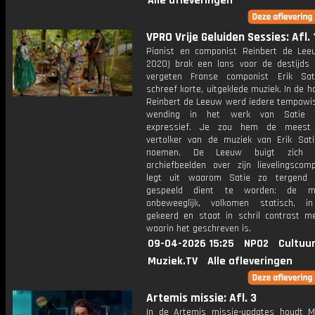
Alle afleveringen
VPRO Vrije Geluiden Sessies: Afl. 
Pianist en componist Reinbert de Lee
2020) brak een lans voor de destijds
vergeten Franse componist Erik Sat
schreef korte, uitgeklede muziek. In de 
Reinbert de Leeuw werd iedere tempowis
wending in het werk van Satie 
expressief. Je zou hem de meest o
vertolker van de muziek van Erik Sat
noemen. De Leeuw buigt zich 
archiefbeelden over zijn lievelingscom
legt uit waarom Satie zo tergend 
gespeeld dient te worden: de m
onbeweeglijk, volkomen statisch, in
gekeerd en staat in schril contrast me
waarin het geschreven is.
09-04-2026 15:25
NPO2
Cultuur
Muziek.TV
Alle afleveringen
Artemis missie: Afl. 3
In de Artemis missie-updates houdt M