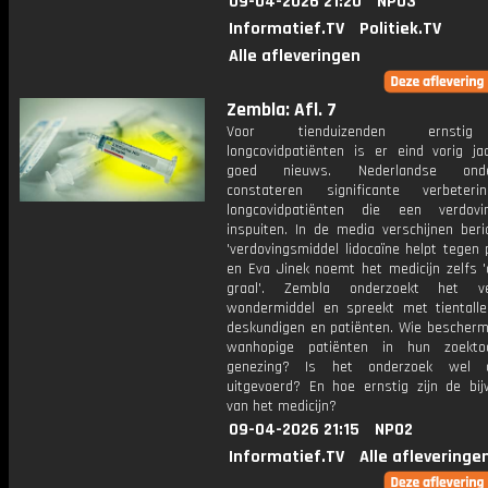
09-04-2026 21:20
NPO3
Informatief.TV
Politiek.TV
Alle afleveringen
Zembla: Afl. 7
Voor tienduizenden ernstig
longcovidpatiënten is er eind vorig ja
goed nieuws. Nederlandse onder
constateren significante verbeteri
longcovidpatiënten die een verdovi
inspuiten. In de media verschijnen beri
'verdovingsmiddel lidocaïne helpt tegen 
en Eva Jinek noemt het medicijn zelfs '
graal'. Zembla onderzoekt het v
wondermiddel en spreekt met tientalle
deskundigen en patiënten. Wie bescherm
wanhopige patiënten in hun zoekto
genezing? Is het onderzoek wel de
uitgevoerd? En hoe ernstig zijn de bij
van het medicijn?
09-04-2026 21:15
NPO2
Informatief.TV
Alle afleveringe