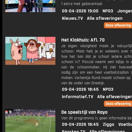
1 extra met gebarentaal.
09-04-2026 19:00
NPO3
Jonger
Nieuws.TV
Alle afleveringen
Het Klokhuis: Afl. 70
Je eigen viezigheid maak je natuurli
schoon. Maar heb je er weleens over 
hoe het kan dat je school iedere och
schoon is? Pascal neemt een kijkje in 
van de schoonmaker. Hij ziet hoeve
nodig zijn om een heel voetbalstadion 
maken. Varkentje Rund maakt schoon op 
van de vader van Greetje.
09-04-2026 18:45
NPO3
Informatief.TV
Alle afleveringe
De speelstijl van Rayo
Van dit programma is geen informatie be
09-04-2026 18:45
Ziggo
Voetba
Sporten.TV
Alle afleveringen