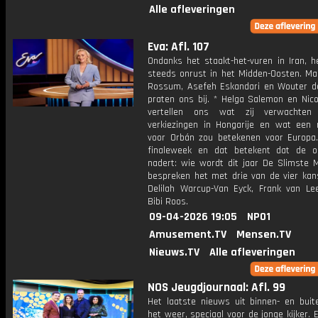
Alle afleveringen
Eva: Afl. 107
Ondanks het staakt-het-vuren in Iran, h
steeds onrust in het Midden-Oosten. Ma
Rossum, Asefeh Eskandari en Wouter d
praten ons bij. * Helga Salemon en Nico
vertellen ons wat zij verwachte
verkiezingen in Hongarije en wat een 
voor Orbán zou betekenen voor Europa.
finaleweek en dat betekent dat de o
nadert: wie wordt dit jaar De Slimste
bespreken het met drie van de vier kan
Delilah Warcup-Van Eyck, Frank van L
Bibi Roos.
09-04-2026 19:05
NPO1
Amusement.TV
Mensen.TV
Nieuws.TV
Alle afleveringen
NOS Jeugdjournaal: Afl. 99
Het laatste nieuws uit binnen- en buit
het weer, speciaal voor de jonge kijker.