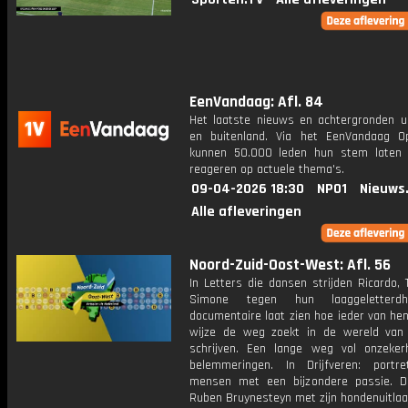
EenVandaag: Afl. 84
Het laatste nieuws en achtergronden ui
en buitenland. Via het EenVandaag Op
kunnen 50.000 leden hun stem laten
reageren op actuele thema's.
09-04-2026 18:30
NPO1
Nieuws
Alle afleveringen
Noord-Zuid-Oost-West: Afl. 56
In Letters die dansen strijden Ricardo, 
Simone tegen hun laaggeletterd
documentaire laat zien hoe ieder van he
wijze de weg zoekt in de wereld van
schrijven. Een lange weg vol onzeke
belemmeringen. In Drijfveren: portr
mensen met een bijzondere passie. D
Ruben Bruynesteyn met zijn hondenuitlaa