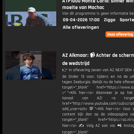
ATP1000 Monte Carlo: Sinner wi
moeite van Machac
Van dit programma is geen informatie be
09-04-2026 17:00
Ziggo
Sporte
Alle afleveringen
AZ Alkmaar: 📹 Achter de scher
de wedstrijd
👉 In aflevering zeven van AZ NEXT GEN 
de Onder 13 voor, tijdens en na de uit
tegen Zeeburgia. Bekijk nu de hele afleve
target="_blank" href="https://www.az.
✅">Klik hier</a> Abonneer je op het
kanaal van AZ! <a target="
href="http://www.youtube.com/subscript
add_user=aztv 💯">Klik hier</a> Voor e
content kijk dan op de videopagina v
target="_blank" href="https://az.nl/vi
hier</a> ✍ Volg AZ ook via: 📲 Insta
target="_blank"