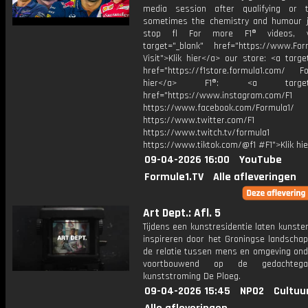
media session after qualifying or 
sometimes the chemistry and humour j
stop fl For more F1® videos, v
target="_blank" href="https://www.For
Visit">Klik hier</a> our store: <a targe
href="https://f1store.formula1.com/ Fol
hier</a> F1®: <a target="_
href="https://www.instagram.com/F1
https://www.facebook.com/Formula1/
https://www.twitter.com/F1
https://www.twitch.tv/formula1
https://www.tiktok.com/@f1 #F1">Klik hi
09-04-2026 16:00
YouTube
Formule1.TV
Alle afleveringen
Art Dept.: Afl. 5
Tijdens een kunstresidentie laten kunste
inspireren door het Groningse landschap
de relatie tussen mens en omgeving ond
voortbouwend op de gedachteg
kunststroming De Ploeg.
09-04-2026 15:45
NPO2
Cultuu