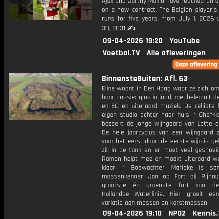
Ajax and Jorthy Mokio have reached an 
on a new contract. The Belgian player’s
runs for five years, from July 1, 2026 
30, 2031 ✍️
09-04-2026 19:20
YouTube
Voetbal.TV
Alle afleveringen
BinnensteBuiten: Afl. 63
Eline woont in Den Haag waar ze zich om
haar passie: glas-in-lood, meubelen uit d
en 50 en uiteraard muziek. De celliste 
eigen studio achter haar huis. * Chef-
bezoekt de jonge wijngaard van Lotte e
De hele jaarcyclus van een wijngaard z
voor het eerst door: de eerste wijn is ge
zit in de tank en er moet veel gesnoei
Ramon helpt mee en maakt uiteraard wa
klaar. * Boswachter Marieke is s
mossenkenner Jan op Fort bij Rijna
grootste én groenste fort van d
Hollandse Waterlinie. Hier groeit e
variatie aan mossen en korstmossen.
09-04-2026 19:10
NPO2
Kennis.