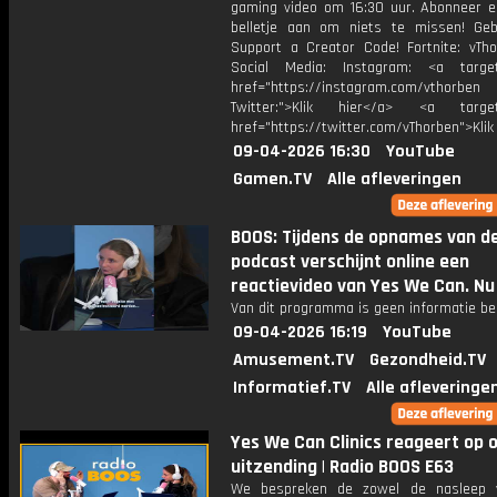
gaming video om 16:30 uur. Abonneer e
belletje aan om niets te missen! Geb
Support a Creator Code! Fortnite: vTho
Social Media: Instagram: <a target
href="https://instagram.com/vthorben
Twitter:">Klik hier</a> <a target=
href="https://twitter.com/vThorben">Klik
09-04-2026 16:30
YouTube
Gamen.TV
Alle afleveringen
BOOS: Tijdens de opnames van d
podcast verschijnt online een
reactievideo van Yes We Can. Nu 
Van dit programma is geen informatie be
09-04-2026 16:19
YouTube
Amusement.TV
Gezondheid.TV
Informatief.TV
Alle afleveringe
Yes We Can Clinics reageert op 
uitzending | Radio BOOS E63
We bespreken de zowel de nasleep 