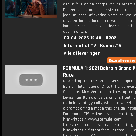
der Drift je op de hoogte van de Artemis 
De eerste bemande missie naar de m
jaar. In deze aflevering vertellen we j
gevaren bij het landen en wat de astro
komende jaren nog van deze reis in hu
gaan merken.
09-04-2026 12:40
NPO2
Informatief.TV
Kennis.TV
Alle afleveringen
FORMULA 1: 2021 Bahrain Grand Pri
Race
Rewinding to the 2021 season-opene
Bahrain International Circuit. Relive ever
Sakhir as Max Verstappen lines up on p
Lewis Hamilton alongside on the front ro
as bold strategy calls, wheel-to-wheel b
a dramatic finale made this one an instan
For more F1® videos, visit: <a target
href="https://www.Formula1.com Vis
hier</a> our store: <a target=
href="https://f1store.formula1.com/ Fol
hier</a> F1®: <a target="_