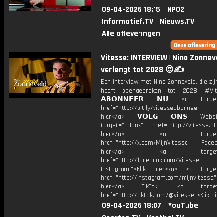
09-04-2026 18:15
NPO2
Informatief.TV
Nieuws.TV
Alle afleveringen
Vitesse: INTERVIEW | Nino Zonnev
verlengt tot 2028 😍✍️
Een interview met Nino Zonneveld, die zij
heeft opengebroken tot 2028. #V
𝗔𝗕𝗢𝗡𝗡𝗘𝗘𝗥 𝗡𝗨 <a target=
href="http://bit.ly/vitesseabonnee
hier</a> 𝗩𝗢𝗟𝗚 𝗢𝗡𝗦 Webs
target="_blank" href="http://vitesse.nl
hier</a> <a target="_
href="http://x.com/MijnVitesse Facebo
hier</a> <a target="_
href="http://facebook.com/Vitesse
Instagram:">Klik hier</a> <a target
href="http://instagram.com/mijnvitesse">
hier</a> TikTok: <a target="
href="http://tiktok.com/@vitesse">Klik h
09-04-2026 18:07
YouTube