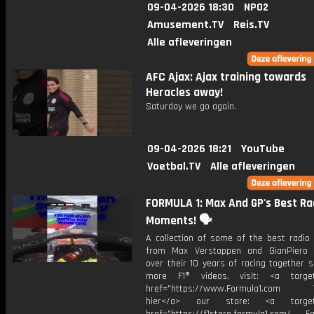
09-04-2026 18:30
NPO2
Amusement.TV
Reis.TV
Alle afleveringen
AFC Ajax: Ajax training towards
Heracles away!
Saturday we go again.
09-04-2026 18:21
YouTube
Voetbal.TV
Alle afleveringen
FORMULA 1: Max And GP's Best Ra
Moments! 🗣️
A collection of some of the best radi
from Max Verstappen and GianPiero 
over their 10 years of racing together s
more F1® videos, visit: <a target=
href="https://www.Formula1.com Vis
hier</a> our store: <a target=