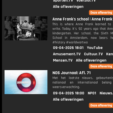
Sporten.TV
Voetbal.TV
Alle afleveringen
Anne Frank's school | Anne Fran
This is where Anne Frank learned to
write. Today, it’s 92 years ago that An
kindergarten. Her school, the Sixth M
School in Amsterdam, now bears h
#history #worldwartwo
09-04-2026 18:01
YouTube
Amusement.TV
Cultuur.TV
Ken
Mensen.TV
Alle afleveringen
NOS Journaal: Afl. 71
Met het laatste nieuws, gebeurteni
nationaal en internationaal bela
weersverwachting.
09-04-2026 18:00
NPO1
Nieuws
Alle afleveringen