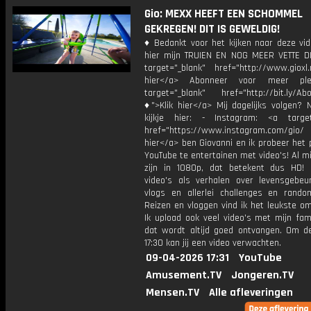
Gio: MEXX HEEFT EEN SCHOMMEL
GEKREGEN! DIT IS GEWELDIG!
♦ Bedankt voor het kijken naar deze vid
hier mijn TRUIEN EN NOG MEER VETTE D
target="_blank" href="http://www.gioxl.
hier</a> Abonneer voor meer ple
target="_blank" href="http://bit.ly/Ab
♦">Klik hier</a> Mij dagelijks volgen?
kijkje hier: - Instagram: <a target
href="https://www.instagram.com/gio/
hier</a> ben Giovanni en ik probeer het 
YouTube te entertainen met video's! Al mi
zijn in 1080p, dat betekent dus HD! 
video's als verhalen over levensgebeur
vlogs en allerlei challenges en rando
Reizen en vloggen vind ik het leukste o
Ik upload ook veel video's met mijn fam
dat wordt altijd goed ontvangen. Om 
17:30 kan jij een video verwachten.
09-04-2026 17:31
YouTube
Amusement.TV
Jongeren.TV
Mensen.TV
Alle afleveringen