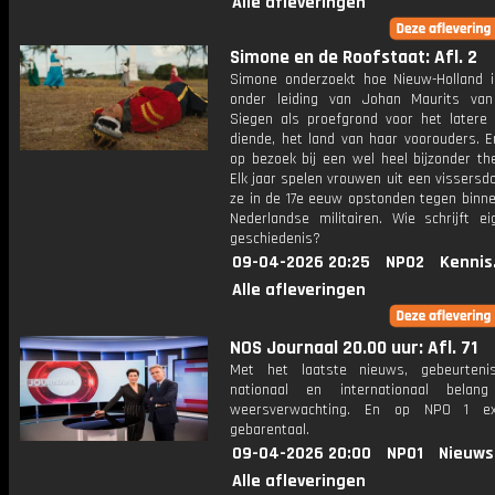
Alle afleveringen
Simone en de Roofstaat: Afl. 2
Simone onderzoekt hoe Nieuw-Holland in
onder leiding van Johan Maurits va
Siegen als proefgrond voor het latere
diende, het land van haar voorouders. E
op bezoek bij een wel heel bijzonder th
Elk jaar spelen vrouwen uit een vissersd
ze in de 17e eeuw opstonden tegen binne
Nederlandse militairen. Wie schrijft ei
geschiedenis?
09-04-2026 20:25
NPO2
Kennis
Alle afleveringen
NOS Journaal 20.00 uur: Afl. 71
Met het laatste nieuws, gebeurteni
nationaal en internationaal bela
weersverwachting. En op NPO 1 e
gebarentaal.
09-04-2026 20:00
NPO1
Nieuws
Alle afleveringen