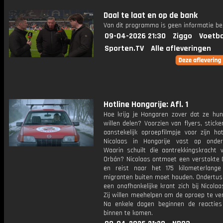
Daal te laat en op de bank
Van dit programma is geen informatie be
09-04-2026 21:30
Ziggo
Voetba
Sporten.TV
Alle afleveringen
Hotline Hongarije: Afl. 1
Hoe krijg je Hongaren zover dat ze hun
willen delen? Voorzien van flyers, stick
aanstekelijk oproepfilmpje voor zijn ho
Nicolaas in Hongarije vast op onder
Waarin schuilt die aantrekkingskracht v
Orbán? Nicolaas ontmoet een verstokte 
en reist naar het 175 kilometerlang
migranten buiten moet houden. Ondertus
een onafhankelijke krant zich bij Nicola
Zij willen meehelpen om de oproep te ve
Na enkele dagen beginnen de reactie
binnen te komen.