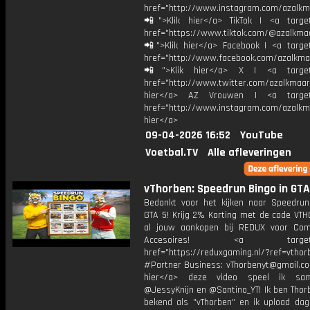
href="http://www.instagram.com/azalkm
📲">Klik hier</a> TikTok | <a target
href="https://www.tiktok.com/@azalkma
📲">Klik hier</a> Facebook | <a target
href="http://www.facebook.com/azalkma
📲">Klik hier</a> X | <a target=
href="http://www.twitter.com/azalkmaar
hier</a> AZ Vrouwen | <a target=
href="http://www.instagram.com/azalkma
hier</a>
09-04-2026 16:52
YouTube
Voetbal.TV
Alle afleveringen
vThorben: Speedrun Bingo in GTA
Bedankt voor het kijken naar Speedrun
GTA 5! Krijg 2% Korting met de code VT
al jouw aankopen bij REDUX voor Co
Accesoires! <a target="_
href="https://reduxgaming.nl/?ref=vthor
#Partner Business: vThorbenyt@gmail.com
hier</a> deze video speel ik s
@JessyKnijn en @Santino_YT! Ik ben Thor
bekend als "vThorben" en ik upload dage