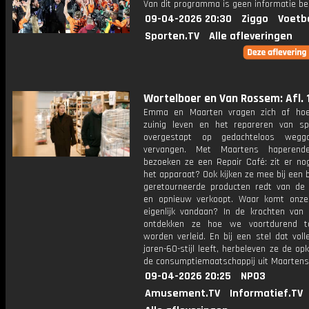
Van dit programma is geen informatie be
09-04-2026 20:30
Ziggo
Voetb
Sporten.TV
Alle afleveringen
Wortelboer en Van Rossem: Afl. 
Emma en Maarten vragen zich af ho
zuinig leven en het repareren van spu
overgestapt op gedachteloos wegg
vervangen. Met Maartens haperende
bezoeken ze een Repair Café: zit er nog
het apparaat? Ook kijken ze mee bij een b
geretourneerde producten redt van de 
en opnieuw verkoopt. Waar komt onze
eigenlijk vandaan? In de krochten van 
ontdekken ze hoe we voortdurend t
worden verleid. En bij een stel dat voll
jaren-60-stijl leeft, herbeleven ze de o
de consumptiemaatschappij uit Maartens
09-04-2026 20:25
NPO3
Amusement.TV
Informatief.TV