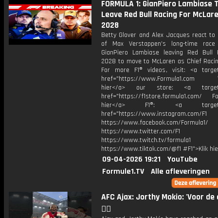
FORMULA 1: GianPiero Lambiase 
Leave Red Bull Racing For McLare
2028
Betty Glover and Alex Jacques react to
of Max Verstappen’s long-time race
GianPiero Lambiase leaving Red Bull 
2028 to move to McLaren as Chief Racing
For more F1® videos, visit: <a target
href="https://www.Formula1.com Vis
hier</a> our store: <a target=
href="https://f1store.formula1.com/ Fol
hier</a> F1®: <a target="_
href="https://www.instagram.com/F1
https://www.facebook.com/Formula1/
https://www.twitter.com/F1
https://www.twitch.tv/formula1
https://www.tiktok.com/@f1 #F1">Klik hi
09-04-2026 19:21
YouTube
Formule1.TV
Alle afleveringen
AFC Ajax: Jorthy Mokio: 'Voor de c
❤️‍🔥