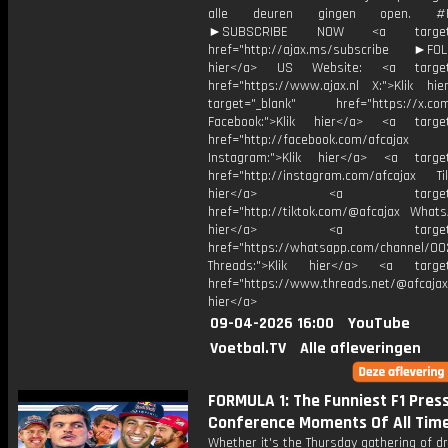
alle deuren gingen open. #Fu
►SUBSCRIBE NOW <a target="
href="http://ajax.ms/subscribe ►FOL
hier</a> US Website: <a target=
href="https://www.ajax.nl X:">Klik hi
target="_blank" href="https://x.co
Facebook:">Klik hier</a> <a target
href="http://facebook.com/afcajax
Instagram:">Klik hier</a> <a target
href="http://instagram.com/afcajax TikT
hier</a> <a target="_
href="http://tiktok.com/@afcajax WhatsA
hier</a> <a target="_
href="https://whatsapp.com/channel/
Threads:">Klik hier</a> <a target=
href="https://www.threads.net/@afcajax
hier</a>
09-04-2026 16:00
YouTube
Voetbal.TV
Alle afleveringen
FORMULA 1: The Funniest F1 Pres
Conference Moments Of All Tim
Whether it's the Thursday gathering of dr