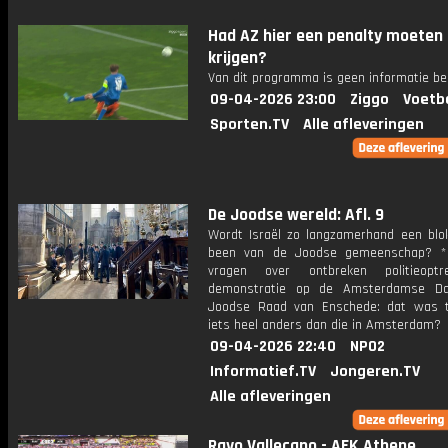
Had AZ hier een penalty moeten
krijgen?
Van dit programma is geen informatie be
09-04-2026 23:00
Ziggo
Voetb
Sporten.TV
Alle afleveringen
De Joodse wereld: Afl. 9
Wordt Israël zo langzamerhand een blo
been van de Joodse gemeenschap? * 
vragen over ontbreken politieoptr
demonstratie op de Amsterdamse D
Joodse Raad van Enschede: dat was 
iets heel anders dan die in Amsterdam?
09-04-2026 22:40
NPO2
Informatief.TV
Jongeren.TV
Alle afleveringen
Rayo Vallecano - AEK Athene