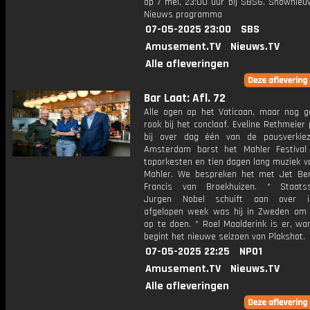
op 7 mei, 23:00 uur bij SBS6. Shownieu
Nieuws programma
07-05-2025 23:00
SBS
Amusement.TV
Nieuws.TV
Alle afleveringen
Bar Laat: Afl. 72
Alle ogen op het Vaticaan, maar nog g
rook bij het conclaaf. Eveline Rethmeier
bij over dag één van de pausverkiez
Amsterdam barst het Mahler Festival
toporkesten en tien dagen lang muziek v
Mahler. We bespreken het met Jet Be
Francis van Broekhuizen. * Staatss
Jurgen Nobel schuift aan over int
afgelopen week was hij in Zweden om i
op te doen. * Roel Maalderink is er, wa
begint het nieuwe seizoen van Plakshot.
07-05-2025 22:25
NPO1
Amusement.TV
Nieuws.TV
Alle afleveringen