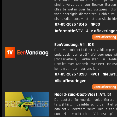
Afrikaanse savanne? Tirsa loopt me
giraffenverzorgers van Beekse Berge
alles te weten over het Europees fok
voor bedreigde diersoorten. Debbie wil 
als huisdier, Lara vindt het een slecht ide
07-05-2025 18:45
NPO3
Informatief.TV
Alle afleveringe
EenVandaag: Afl. 108
Draai van kabinet? Minister Veldkamp wi
onderzoek naar Israël * Wat voor paus wi
(conservatieve) katholieken in Ned
Conflict over Kashmir escaleert: Indias
komt niet meer naar ons land
07-05-2025 18:30
NPO1
Nieuws
Alle afleveringen
Noord-Zuid-Oost-West: Afl. 51
De Laatste Turfvaarder volgt Gerard 
terwijl hij zijn geliefde schip definitief 
aan het Zuiderzeemuseum. Het is een 
aan zijn vrachtschip 'Vriendschap'