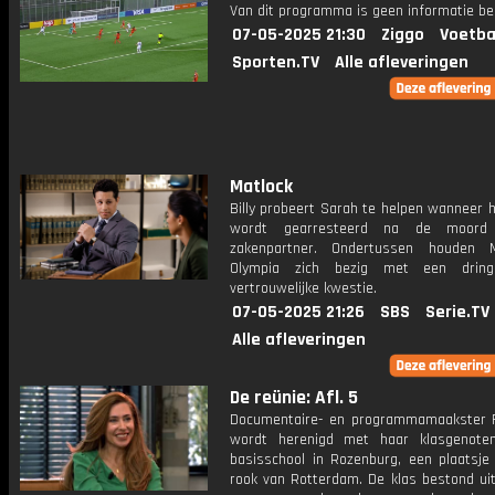
Van dit programma is geen informatie be
07-05-2025 21:30
Ziggo
Voetba
Sporten.TV
Alle afleveringen
Matlock
Billy probeert Sarah te helpen wanneer h
wordt gearresteerd na de moord
zakenpartner. Ondertussen houden 
Olympia zich bezig met een drin
vertrouwelijke kwestie.
07-05-2025 21:26
SBS
Serie.TV
Alle afleveringen
De reünie: Afl. 5
Documentaire- en programmamaakster F
wordt herenigd met haar klasgenote
basisschool in Rozenburg, een plaatsje
rook van Rotterdam. De klas bestond uit