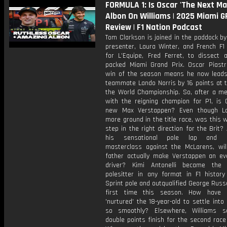
FORMULA 1: Is Oscar 'The Next Ma
Albon On Williams | 2025 Miami G
Review | F1 Nation Podcast
Tom Clarkson is joined in the paddock by
presenter, Laura Winter, and French F1 
for L’Equipe, Fred Ferret, to dissect a
packed Miami Grand Prix. Oscar Piastri
win of the season means he now lead
teammate Lando Norris by 16 points at t
the World Championship. So, after a me
with the reigning champion for P1, is 
new Max Verstappen? Even though La
more ground in the title race, was this
step in the right direction for the Brit?
his sensational pole lap and d
masterclass against the McLarens, wil
father actually make Verstappen an ev
driver? Kimi Antonelli became the 
polesitter in any format in F1 history
Sprint pole and outqualified George Russe
first time this season. How have 
'nurtured' the 18-year-old to settle into
so smoothly? Elsewhere, Williams s
double points finish for the second race