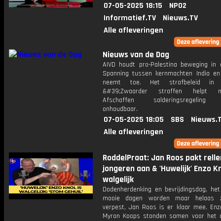
07-05-2025 18:15
NPO2
Informatief.TV
Nieuws.TV
Alle afleveringen
Nieuws van de Dag
AIVD houdt pro-Palestina beweging in 
Spanning tussen kernmachten India en
neemt toe. Het strafbeleid in
&#39;Zwaarder straffen helpt ni
Afschaffen salderingsregeling j
onhoudbaar.
07-05-2025 18:05
SBS
Nieuws.
Alle afleveringen
RoddelPraat: Jan Roos pakt rell
jongeren aan & 'Huwelijk' Enzo Kn
walgelijk
Dodenherdenking en bevrijdingsdag, he
mooie dagen worden maar helaas z
verpest, Jan Roos is er klaar mee. Enz
Myron Koops stonden samen voor het a