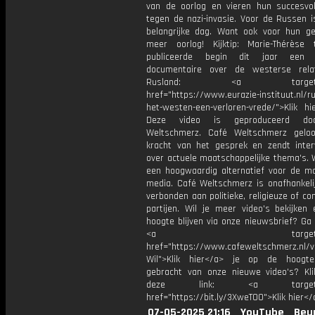
van de oorlog en vieren hun succesvol
tegen de nazi-invasie. Voor de Russen i
belangrijke dag. Want ook voor hun gel
meer oorlog! Kijktip: Marie-Thérèse
publiceerde begin dit jaar een 
documentaire over de westerse rela
Rusland: <a target="_
href="https://www.eurazie-instituut.nl/r
het-westen-een-verloren-vrede/">Klik hi
Deze video is geproduceerd do
Weltschmerz. Café Weltschmerz gelo
kracht van het gesprek en zendt inter
over actuele maatschappelijke thema's. 
een hoogwaardig alternatief voor de m
media. Café Weltschmerz is onafhankelij
verbonden aan politieke, religieuze of c
partijen. Wil je meer video's bekijken
hoogte blijven via onze nieuwsbrief? Ga
<a target="_bl
href="https://www.cafeweltschmerz.nl/v
Wil">Klik hier</a> je op de hoogt
gebracht van onze nieuwe video's? Kl
deze link: <a target="_
href="https://bit.ly/3XweTO0">Klik hier</
07-05-2025 21:16
YouTube
Beu