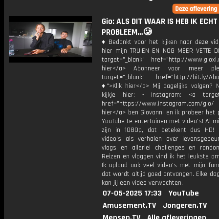
Gio: ALS DIT WAAR IS HEB IK ECHT
PROBLEEM…🥲
♦ Bedankt voor het kijken naar deze vid
hier mijn TRUIEN EN NOG MEER VETTE D
target="_blank" href="http://www.gioxl.
hier</a> Abonneer voor meer ple
target="_blank" href="http://bit.ly/Ab
♦">Klik hier</a> Mij dagelijks volgen?
kijkje hier: - Instagram: <a target
href="https://www.instagram.com/gio/
hier</a> ben Giovanni en ik probeer het 
YouTube te entertainen met video's! Al mi
zijn in 1080p, dat betekent dus HD! 
video's als verhalen over levensgebeur
vlogs en allerlei challenges en rando
Reizen en vloggen vind ik het leukste o
Ik upload ook veel video's met mijn fam
dat wordt altijd goed ontvangen. Elke da
kan jij een video verwachten.
07-05-2025 17:33
YouTube
Amusement.TV
Jongeren.TV
Mensen.TV
Alle afleveringen