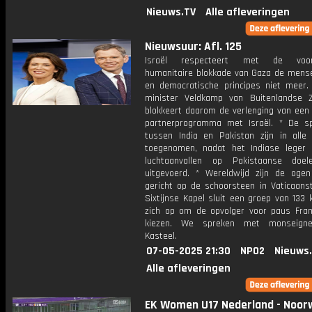
Nieuws.TV
Alle afleveringen
Nieuwsuur: Afl. 125
Israël respecteert met de voor
humanitaire blokkade van Gaza de mens
en democratische principes niet meer.
minister Veldkamp van Buitenlandse Z
blokkeert daarom de verlenging van een
partnerprogramma met Israël. * De s
tussen India en Pakistan zijn in alle 
toegenomen, nadat het Indiase leger
luchtaanvallen op Pakistaanse doel
uitgevoerd. * Wereldwijd zijn de oge
gericht op de schoorsteen in Vaticaanst
Sixtijnse Kapel sluit een groep van 133 
zich op om de opvolger voor paus Fran
kiezen. We spreken met monseigne
Kasteel.
07-05-2025 21:30
NPO2
Nieuws
Alle afleveringen
EK Women U17 Nederland - Noo