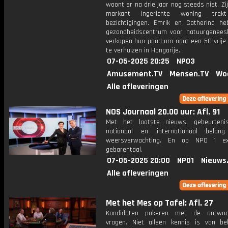
woont er na drie jaar nog steeds niet. Zij
markant ingerichte woning trek
bezichtigingen. Emrik en Catherina h
gezondheidscentrum voor natuurgenees
verkopen hun pand om naar een 5G-vrije
te verhuizen in Hongarije.
07-05-2025 20:25
NPO3
Amusement.TV
Mensen.TV
Wo
Alle afleveringen
NOS Journaal 20.00 uur: Afl. 91
Met het laatste nieuws, gebeurteni
nationaal en internationaal bela
weersverwachting. En op NPO 1 e
gebarentaal.
07-05-2025 20:00
NPO1
Nieuws
Alle afleveringen
Met het Mes op Tafel: Afl. 27
Kandidaten pokeren met de antwo
vragen. Niet alleen kennis is van be