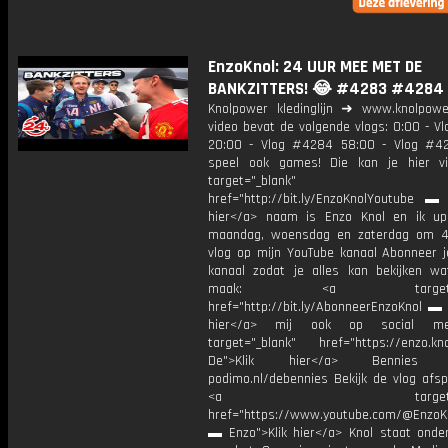
EnzoKnol: 24 UUR MEE MET DE
BANKZITTERS! 😂 #4283 #4284
Knolpower kledinglijn ➜ www.knolpowe
video bevat de volgende vlogs: 0:00 - V
20:00 - Vlog #4284 58:00 - Vlog #4
speel ook games! Die kan je hier v
target="_blank"
href="http://bit.ly/EnzoKnolYoutube ▬ M
hier</a> naam is Enzo Knol en ik up
maandag, woensdag en zaterdag om 4
vlog op mijn YouTube kanaal Abonneer j
kanaal zodat je alles kan bekijken w
maak: <a target="_b
href="http://bit.ly/AbonneerEnzoKnol ▬ 
hier</a> mij ook op social me
target="_blank" href="https://enzo.kno
De">Klik hier</a> Bennies P
podimo.nl/debennies Bekijk de vlog afspe
<a target="_bl
href="https://www.youtube.com/@EnzoKn
▬ Enzo">Klik hier</a> Knol staat onder