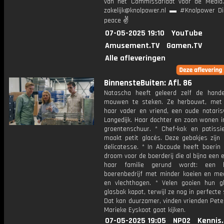
van het Commissariaat voor de Media.
zakelijk@knolpower.nl ▬ #Knolpower Di
peace ✌
07-05-2025 19:10
YouTube
Amusement.TV
Gamen.TV
Alle afleveringen
BinnensteBuiten: Afl. 86
Natascha heeft geleerd zelf de hand
mouwen te steken. Ze herbouwt, met
haar vader en vriend, een oude notaris
Langedijk. Haar dochter en zoon wonen i
groentenschuur. * Chef-kok en patiss
maakt petit glacés. Deze gebakjes zijn
delicatesse. * In Abcoude heeft boerin 
droom voor de boerderij die al bijna een
haar familie gerund wordt: een bi
boerenbedrijf met minder koeien en m
en vlechthagen. * Velen gooien hun g
glasbak kapot, terwijl ze nog in perfecte s
Dat kan duurzamer, vinden vrienden Peter
Marieke Eyskoot gaat kijken.
07-05-2025 19:05
NPO2
Kennis