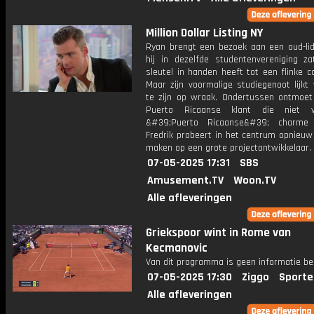
Million Dollar Listing NY
Ryan brengt een bezoek aan een oud-li
hij in dezelfde studentenvereniging za
sleutel in handen heeft tot een flinke 
Maar zijn voormalige studiegenoot lijkt 
te zijn op wraak. Ondertussen ontmoet
Puerto Ricaanse klant die niet v
&#39;Puerto Ricaanse&#39; charme 
Fredrik probeert in het centrum opnieuw
maken op een grote projectontwikkelaar.
07-05-2025 17:31
SBS
Amusement.TV
Woon.TV
Alle afleveringen
Griekspoor wint in Rome van
Kecmanovic
Van dit programma is geen informatie be
07-05-2025 17:30
Ziggo
Sporte
Alle afleveringen