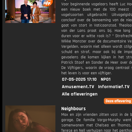
Voor beginnende vogelaars heeft Luc Ho
een nieuw boek met de 100 meest 
vogelsoorten uitgebracht: Uitvogelgi
conclaaf over de benoeming van de ni
gaat van start in Vaticaanstad. Theoloo
van der Lans praat ons bij. Hoe lang
duren voor er witte rook is? * Strafrec
Wikke Monster over de documentaire Ve
Vergelden, waarin niet alleen wordt stilg
schuld en straf, maar ook bij de imp
gevoelens die komen kijken in het stra
Patrick Stoof en Sander de Heer over d
De Vijftigers, waarin de vraag centraal
het leven is voor een vijftiger.
07-05-2025 17:10
NPO1
Amusement.TV
Informatief.TV
Alle afleveringen
Neighbours
Max en zijn vrienden zitten vast in de 
garage. De familie Varga-Murphy wen
samenwonen met Chelsea en Thomas. 
Terese en Nell verhuizen naar het pentho