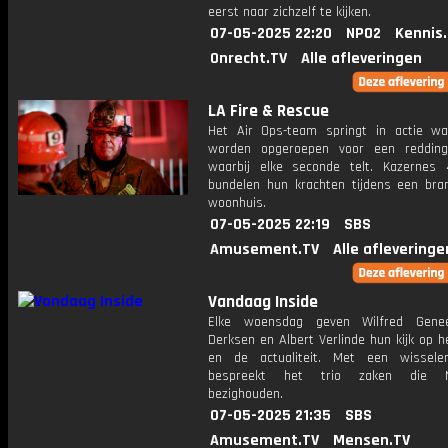
eerst naar zichzelf te kijken.
07-05-2025 22:20
NPO2
Kennis
Onrecht.TV
Alle afleveringen
LA Fire & Rescue
Het Air Ops-team springt in actie w
worden opgeroepen voor een redding
waarbij elke seconde telt. Kazernes
bundelen hun krachten tijdens een bra
woonhuis.
07-05-2025 22:19
SBS
Amusement.TV
Alle afleveringe
Vandaag Inside
Elke woensdag geven Wilfred Gene
Derksen en Albert Verlinde hun kijk op 
en de actualiteit. Met een wissele
bespreekt het trio zaken die N
bezighouden.
07-05-2025 21:35
SBS
Amusement.TV
Mensen.TV