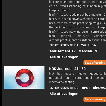
laatste week om donateur te worden vo
en de Extra Uitzending te kunnen blijve
target="_blank"
href="https://roddelpraat.backme.org Ch
hier</a> onze nieuwe webshop: <a target
href="https://roddelpraat.shop Volg">Kli
RoddelPraat op Instagram: <a target
href="https://www.instagram.com/rodde
hl=nl Tot">Klik hier</a> volgen
#roddelpraat #janroos #dennisschouten
07-05-2025 18:01
YouTube
Amusement.TV
Mensen.TV
Alle afleveringen
NOS Journaal: Afl. 89
Met het laatste nieuws, gebeurteni
nationaal en internationaal bela
weersverwachting.
07-05-2025 18:00
NPO1
Nieuws
Alle afleveringen