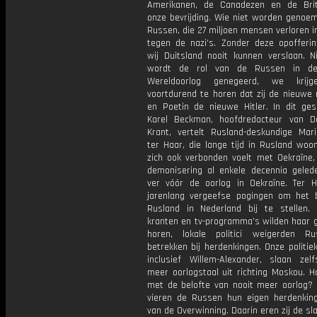
Amerikanen, de Canadezen en de Bri
onze bevrijding. Wie niet worden genoem
Russen, die 27 miljoen mensen verloren in
tegen de nazi’s. Zonder deze opofferi
wij Duitsland nooit kunnen verslaan. Ni
wordt de rol van de Russen in d
Wereldoorlog genegeerd, we krijg
voortdurend te horen dat zij de nieuwe n
en Poetin de nieuwe Hitler. In dit ge
Karel Beckman, hoofdredacteur van 
Krant, vertelt Rusland-deskundige Mari
ter Haar, die lange tijd in Rusland woo
zich ook verbonden voelt met Oekraïne,
demonisering al enkele decennia geled
ver vóór de oorlog in Oekraïne. Ter 
jarenlang vergeefse pogingen om het 
Rusland in Nederland bij te stellen.
kranten en tv-programma’s wilden haar g
horen, lokale politici weigerden R
betrekken bij herdenkingen. Onze politiek
inclusief Willem-Alexander, slaan zel
meer oorlogstaal uit richting Moskou. H
met de belofte van nooit meer oorlog?
vieren de Russen hun eigen herdenkin
van de Overwinning. Daarin eren zij de sl