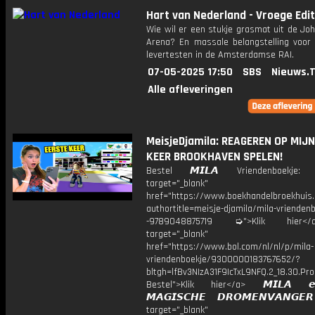
Hart van Nederland - Vroege Edit
Wie wil er een stukje grasmat uit de Joh
Arena? En massale belangstelling voor 
levertesten in de Amsterdamse RAI.
07-05-2025 17:50
SBS
Nieuws.
Alle afleveringen
MeisjeDjamila: REAGEREN OP MIJ
KEER BROOKHAVEN SPELEN!
Bestel 𝙈𝙄𝙇𝘼 Vriendenboekj
target="_blank"
href="https://www.boekhandelbroekhuis.
authortitle=meisje-djamila/mila-vriendenb
-9789048875719 ➭">Klik hier
target="_blank"
href="https://www.bol.com/nl/nl/p/mila-
vriendenboekje/9300000183767652/?
bltgh=lfBv3NIzA31F9IcTxL9NFQ.2_18.30.Pro
Bestel">Klik hier</a> 𝙈𝙄𝙇𝘼 
𝙈𝘼𝙂𝙄𝙎𝘾𝙃𝙀 𝘿𝙍𝙊𝙈𝙀𝙉𝙑𝘼𝙉𝙂
target="_blank"