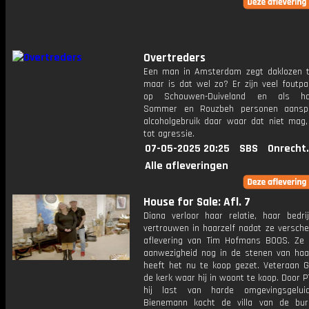
Overtreders
Een man in Amsterdam zegt daklozen t
maar is dat wel zo? Er zijn veel foutpa
op Schouwen-Duiveland en als ha
Sommer en Rouzbeh personen aansp
alcoholgebruik daar waar dat niet mag, 
tot agressie.
07-05-2025 20:25
SBS
Onrecht
Alle afleveringen
House for Sale: Afl. 7
Diana verloor haar relatie, haar bedri
vertrouwen in haarzelf nadat ze versche
aflevering van Tim Hofmans BOOS. Ze v
aanwezigheid nog in de stenen van haa
heeft het nu te koop gezet. Veteraan G
de kerk waar hij in woont te koop. Door 
hij last van harde omgevingsgeluid
Bienemann kocht de villa van de bu