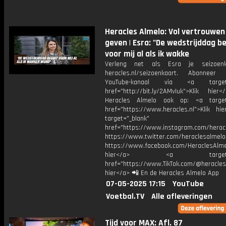
Heracles Almelo: Vol vertrouwen 
geven | Esra: "De wedstrijddag b
voor mij al als ik wakke
Verleng net als Esra je seizoen
heracles.nl/seizoenkaart. Abonnee
YouTube-kanaal via <a target="
href="http://bit.ly/2AMvIuk">Klik hier
Heracles Almelo ook op: <a target=
href="https://www.heracles.nl">Klik hi
target="_blank"
href="https://www.instagram.com/herac
https://www.twitter.com/heraclesalmelo
https://www.facebook.com/HeraclesAlmel
hier</a> <a target="_
href="https://www.TikTok.com/@heracles
hier</a> 📲 En de Heracles Almelo App
07-05-2025 17:15
YouTube
Voetbal.TV
Alle afleveringen
Tijd voor MAX: Afl. 87