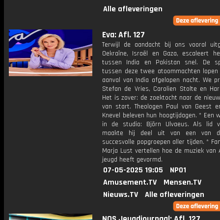
Alle afleveringen
Eva: Afl. 127
Terwijl de aandacht bij ons vooral uit
Oekraïne, Israël en Gaza, escaleert het
tussen India en Pakistan snel. De s
tussen deze twee atoommachten lopen
aanval van India afgelopen nacht. We p
Stefan de Vries, Carolien Stolte en Har
Het is zover: de zoektocht naar de nieu
van start. Theologen Paul van Geest e
Knevel beleven hun hoogtijdagen. * Een 
in de studio: Björn Ulvaeus. Als lid
maakte hij deel uit van een van 
succesvolle popgroepen aller tijden. * Fan
Marja Lust vertellen hoe de muziek van
jeugd heeft gevormd.
07-05-2025 19:05
NPO1
Amusement.TV
Mensen.TV
Nieuws.TV
Alle afleveringen
NOS Jeugdjournaal: Afl. 127