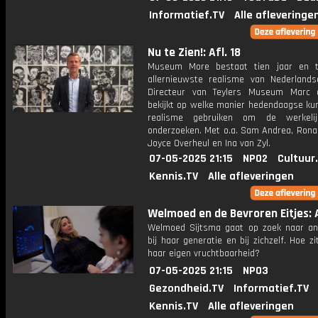
Informatief.TV
Alle afleveringe
Nu te Zien!: Afl. 18
Museum More bestaat tien jaar en t
allernieuwste realisme van Nederland
Directeur van Teylers Museum Marc 
bekijkt op welke manier hedendaagse ku
realisme gebruiken om de werkelij
onderzoeken. Met o.a. Sam Andrea, Ronal
Joyce Overheul en Ina van Zyl.
07-05-2025 21:15
NPO2
Cultuur
Kennis.TV
Alle afleveringen
Welmoed en de Bevroren Eitjes: A
Welmoed Sijtsma gaat op zoek naar a
bij haar generatie en bij zichzelf. Hoe z
haar eigen vruchtbaarheid?
07-05-2025 21:15
NPO3
Gezondheid.TV
Informatief.TV
Kennis.TV
Alle afleveringen