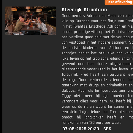
Steenrijk, Straatarm
Ondernemers Adriaan en Meibi verruilen
villa op Curaçao voor het flatje van Fre
in het Twentse Enschede. Adriaan en Me
in een prachtige villa op het Caribische e
stel verdient goed geld met de verkoop 
van vastgoed in het hogere segment. 
de oudste kinderen van Adriaan en 
zoontjes geniet het stel elke dag volo
luxe leven op het tropische eiland en zij
gewend aan hun riante uitgavenpatr
alleenstaande vader Fred is het leven i
fortuinlijk. Fred heeft een turbulent le
de rug. Door verkeerde vrienden ko
aanraking met drugs en criminaliteit en
dakloos. Maar als hij hoort dat zijn jo
Ziggy niet meer bij zijn moeder ka
verandert alles voor hem. Nu heeft hij 
weer op de rit en woont hij samen met
een klein flatje. Helaas kan Fred niet m
omdat hij longkanker heeft en m
rondkomen van 120 euro per week.
07-05-2025 20:30
SBS