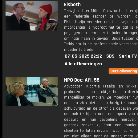
Elsbeth
Terwijl rechter Milton Crawford dichterb
een federale rechter te worden, on
Elsbeth zijn verleden om te bewijzen da
moordenaar is, voordat het te laat is. 
pogingen om hem neer te halen, brengen
om haar heen in gevaar. Ondertussen 
Teddy om in de professionele voetsporen
moeder te treden.
07-05-2025 22:22
SBS
Serie.TV
Alle afleveringen
NPO Doc: Afl. 55
Advocaten Klaartje Freeke en Wikke
proberen in hun praktijk het strafrec
menselijker te maken. Ze moedigen hun
aan om zich niet alleen bezig te houd
schuldvraag en de straf die gegeven wo
om ook te kijken naar de impact van 
gebeurd en hun gevoelens hierover.
gesprek zoeken zij naar een manie
cliënten te laten ervaren wat het kan 
om niet alleen naar de ander, maar v