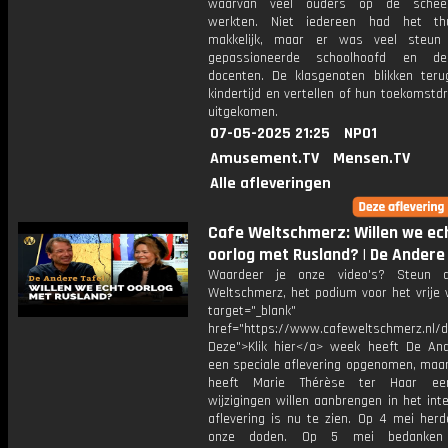
waarvan veel ouders op de schee
werkten. Niet iedereen had het th
makkelijk, maar er was veel steun
gepassioneerde schoolhoofd en d
docenten. De klasgenoten blikken ter
kindertijd en vertellen of hun toekomstd
uitgekomen.
07-05-2025 21:25
NPO1
Amusement.TV
Mensen.TV
Alle afleveringen
Cafe Weltschmerz: Willen we ec
oorlog met Rusland? | De Andere
Waardeer je onze video's? Steun 
Weltschmerz, het podium voor het vrije 
target="_blank"
href="https://www.cafeweltschmerz.nl/
Deze">Klik hier</a> week heeft De And
een speciale aflevering opgenomen, maar
heeft Marie Thérèse ter Haar ee
wijzigingen willen aanbrengen in het int
aflevering is nu te zien. Op 4 mei her
onze doden. Op 5 mei bedanke