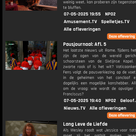
weinig weet, kan proberen zijn tegensta
te bluffen.
07-05-2025 19:55
NPO2
Amusement.TV
Spelletjes.TV
Alle afleveringen
Pausjournaal: Afl. 5
Het laatste nieuws uit Rome. Tijdens he
zijn de ogen van de wereld geric
schoorsteen van de Sixtijnse Kapel
zwarte rook of is het wit? Vaticaanken
Fens volgt de pausverkiezing op de voet.
in de geheimen van het conclaaf en
dagelijks een mogelijke kanshebber. All
om de vraag: wie wordt de opvolger
Franciscus?
07-05-2025 19:40
NPO2
Geloof
Nieuws.TV
Alle afleveringen
Lang Leve de Liefde
Als Wesley raadt wat Jessica voor tatt
moet zij het ontbijt maken. Jere